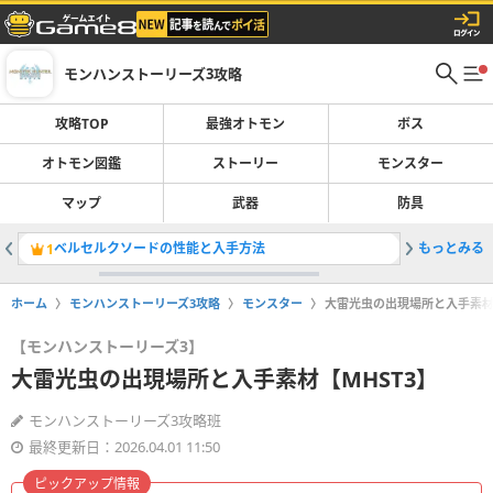
モンハンストーリーズ3攻略
攻略TOP
最強オトモン
ボス
オトモン図鑑
ストーリー
モンスター
マップ
武器
防具
ベルセルクソードの性能と入手方法
もっとみる
侵獣の場
1
2
ホーム
モンハンストーリーズ3攻略
モンスター
大雷光虫の出現場所と入手素材【
【モンハンストーリーズ3】
大雷光虫の出現場所と入手素材【MHST3】
モンハンストーリーズ3攻略班
最終更新日：2026.04.01 11:50
ピックアップ情報