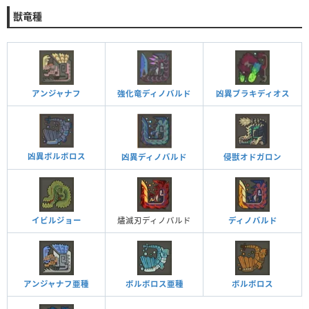
獣竜種
アンジャナフ
強化竜ディノバルド
凶異ブラキディオス
凶異ボルボロス
凶異ディノバルド
侵獣オドガロン
イビルジョー
燼滅刃ディノバルド
ディノバルド
アンジャナフ亜種
ボルボロス亜種
ボルボロス