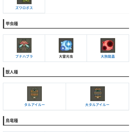
ズワロポス
甲虫種
ブナハブラ
大雷光虫
大蝕龍蟲
獣人種
タルアイルー
大タルアイルー
鳥竜種