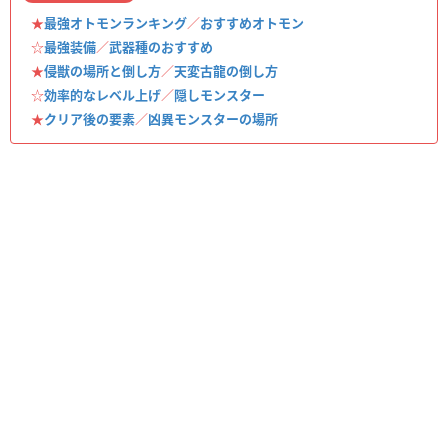
★
最強オトモンランキング
／
おすすめオトモン
☆
最強装備
／
武器種のおすすめ
★
侵獣の場所と倒し方
／
天変古龍の倒し方
☆
効率的なレベル上げ
／
隠しモンスター
★
クリア後の要素
／
凶異モンスターの場所