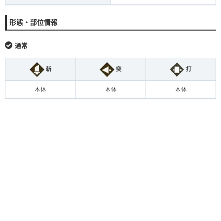
形態・部位情報
通常
斬
突
打
本体
本体
本体