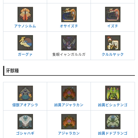
アケノシルム
オサイズチ
イズチ
ガーグァ
隻眼イャンガルルガ
クルルヤック
牙獣種
侵獣アオアシラ
凶異アジャラカン
凶異ビシュテンゴ
ゴシャハギ
アジャラカン
凶異ドドブランゴ