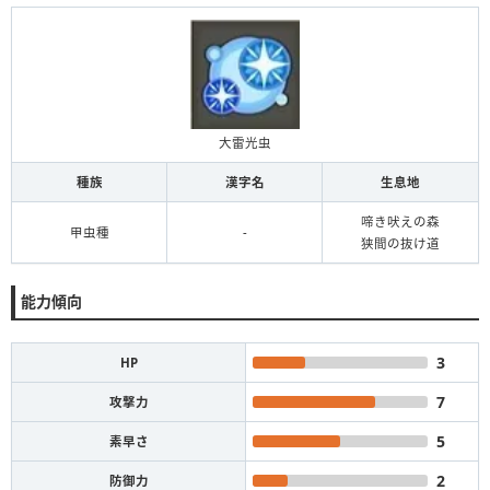
大雷光虫
種族
漢字名
生息地
啼き吠えの森
甲虫種
-
狭間の抜け道
能力傾向
3
HP
7
攻撃力
5
素早さ
2
防御力