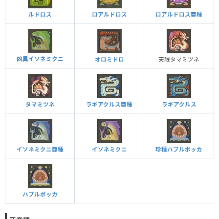
ルドロス
ロアルドロス
ロアルドロス亜種
凶異イソネミクニ
オロミドロ
天眼タマミツネ
タマミツネ
ラギアクルス亜種
ラギアクルス
イソネミクニ亜種
イソネミクニ
珍種ハブルボッカ
ハプルボッカ