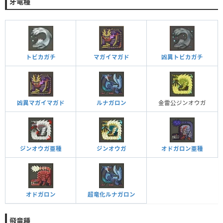
牙竜種
トビカガチ
マガイマガド
凶異トビカガチ
凶異マガイマガド
ルナガロン
金雷公ジンオウガ
ジンオウガ亜種
ジンオウガ
オドガロン亜種
オドガロン
超竜化ルナガロン
飛竜種