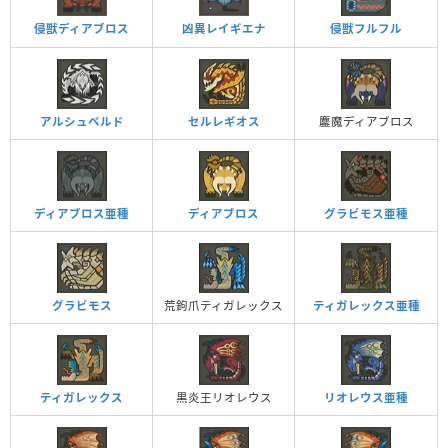
侵獣ディアブロス
侵獣フルフル
凶異レイギエナ
アルシュベルド
セルレギオス
鏖魔ディアブロス
ディアブロス亜種
ディアブロス
グラビモス亜種
グラビモス
荒鉤爪ティガレックス
ティガレックス亜種
ティガレックス
黒炎王リオレウス
リオレウス亜種