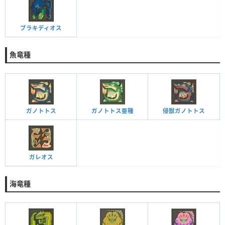
ブラキディオス
魚竜種
ガノトトス
ガノトトス亜種
侵獣ガノトトス
ガレオス
海竜種