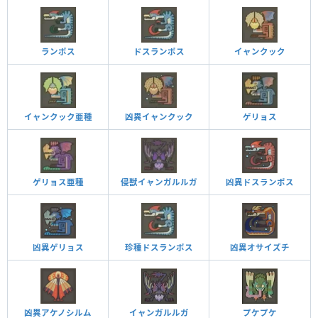
ランポス
ドスランポス
イャンクック
イャンクック亜種
凶異イャンクック
ゲリョス
ゲリョス亜種
侵獣イャンガルルガ
凶異ドスランポス
凶異ゲリョス
珍種ドスランポス
凶異オサイズチ
凶異アケノシルム
イャンガルルガ
プケプケ