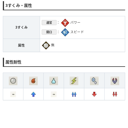
3すくみ・属性
：
パワー
通常
3すくみ
：
スピード
開口
無
属性
属性耐性