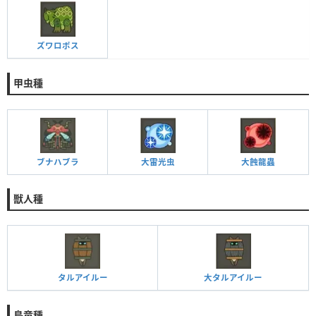
ズワロポス
甲虫種
ブナハブラ
大雷光虫
大蝕龍蟲
獣人種
タルアイルー
大タルアイルー
鳥竜種