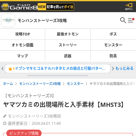
モンハンストーリーズ3攻略
攻略TOP
最強オトモン
ボス
オトモン図鑑
ストーリー
モンスター
マップ
武器
防具
イブシマキヒコ＆ナルハタタヒメの弱点と行動パターン攻略
もっとみる
マギアチ
1
2
ホーム
モンハンストーリーズ3攻略
モンスター
ヤマツカミの出現場所と入手素材
【モンハンストーリーズ3】
ヤマツカミの出現場所と入手素材【MHST3】
モンハンストーリーズ3攻略班
最終更新日：2026.04.01 11:49
ピックアップ情報