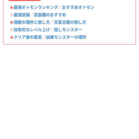
★
最強オトモンランキング
／
おすすめオトモン
☆
最強装備
／
武器種のおすすめ
★
侵獣の場所と倒し方
／
天変古龍の倒し方
☆
効率的なレベル上げ
／
隠しモンスター
★
クリア後の要素
／
凶異モンスターの場所