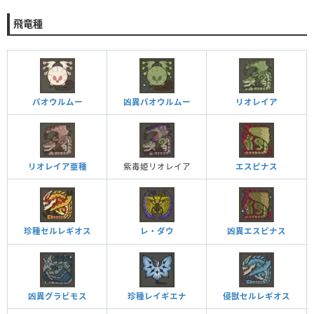
飛竜種
パオウルムー
凶異パオウルムー
リオレイア
リオレイア亜種
紫毒姫リオレイア
エスピナス
レ・ダウ
凶異エスピナス
珍種セルレギオス
凶異グラビモス
珍種レイギエナ
侵獣セルレギオス