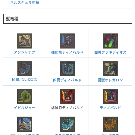
ネルスキュラ亜種
獣竜種
アンジャナフ
強化竜ディノバルド
凶異ブラキディオス
凶異ボルボロス
凶異ディノバルド
侵獣オドガロン
イビルジョー
燼滅刃ディノバルド
ディノバルド