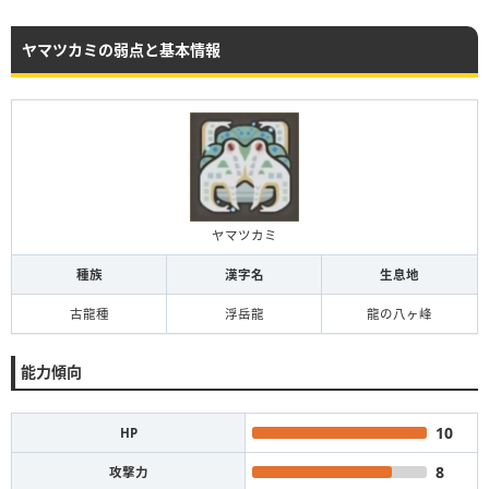
ヤマツカミの弱点と基本情報
ヤマツカミ
種族
漢字名
生息地
古龍種
浮岳龍
龍の八ヶ峰
能力傾向
10
HP
8
攻撃力