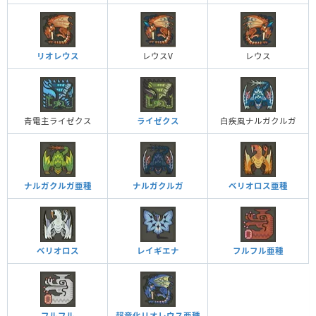
リオレウス
レウスV
レウス
青電主ライゼクス
ライゼクス
白疾風ナルガクルガ
ナルガクルガ亜種
ナルガクルガ
ベリオロス亜種
ベリオロス
レイギエナ
フルフル亜種
フルフル
超竜化リオレウス亜種