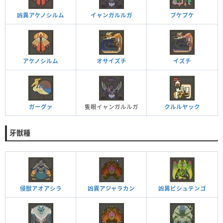
凶異アケノシルム
イャンガルルガ
プケプケ
アケノシルム
オサイズチ
イズチ
ガーグァ
隻眼イャンガルルガ
クルルヤック
牙獣種
侵獣アオアシラ
凶異アジャラカン
凶異ビシュテンゴ