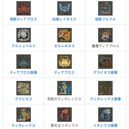
侵獣ディアブロス
侵獣フルフル
凶異レイギエナ
アルシュベルド
セルレギオス
鏖魔ディアブロス
ディアブロス亜種
ディアブロス
グラビモス亜種
グラビモス
荒鉤爪ティガレックス
ティガレックス亜種
ティガレックス
黒炎王リオレウス
リオレウス亜種