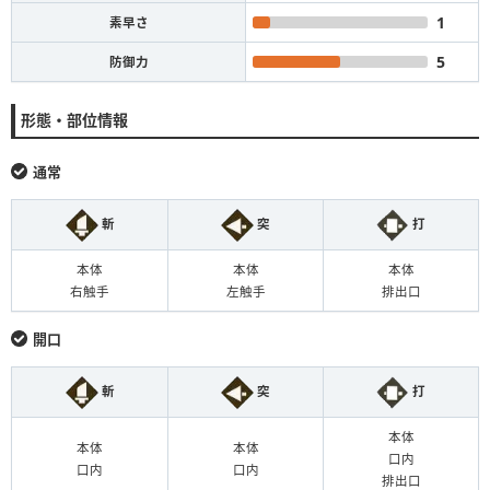
1
素早さ
5
防御力
形態・部位情報
通常
斬
突
打
本体
本体
本体
右触手
左触手
排出口
開口
斬
突
打
本体
本体
本体
口内
口内
口内
排出口