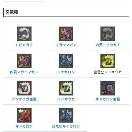
牙竜種
トビカガチ
マガイマガド
凶異トビカガチ
凶異マガイマガド
ルナガロン
金雷公ジンオウガ
ジンオウガ亜種
ジンオウガ
オドガロン亜種
オドガロン
超竜化ルナガロン