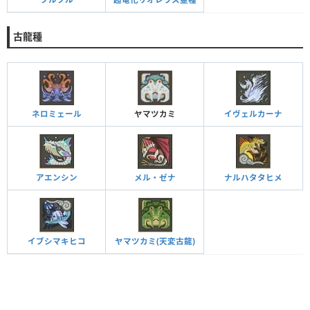
古龍種
ネロミェール
ヤマツカミ
イヴェルカーナ
アエンシン
メル・ゼナ
ナルハタタヒメ
イブシマキヒコ
ヤマツカミ(天変古龍)