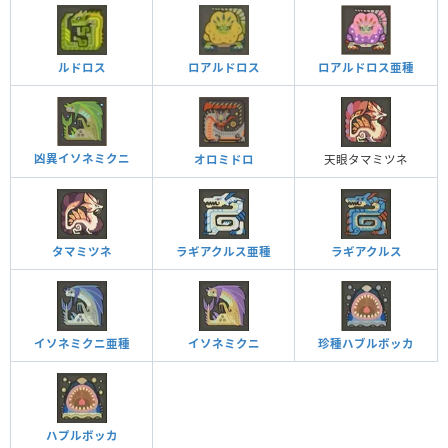
ルドロス
ロアルドロス
ロアルドロス亜種
凶異イソネミクニ
オロミドロ
天眼タマミツネ
タマミツネ
ラギアクルス亜種
ラギアクルス
イソネミクニ亜種
イソネミクニ
珍種ハブルボッカ
ハプルボッカ