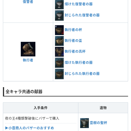
復讐者
煤けた復讐者の器
封じられた復讐者の器
執行者の杯
執行者の盃
執行者の高杯
執行者
煤けた執行者の器
封じられた執行者の器
全キャラ共通の献器
入手条件
遺物
夜の王4種類撃破後にバザーで購入
霊樹の聖杯
▶︎小壺商人のバザーのおすすめ