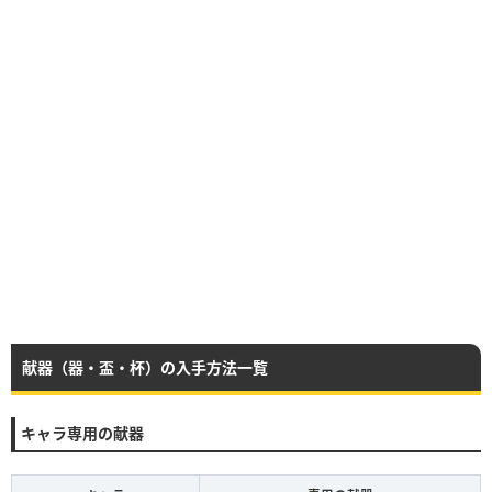
献器（器・盃・杯）の入手方法一覧
キャラ専用の献器