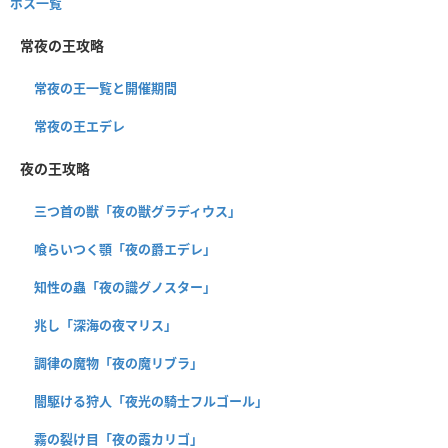
ボス一覧
常夜の王攻略
常夜の王一覧と開催期間
常夜の王エデレ
夜の王攻略
三つ首の獣「夜の獣グラディウス」
喰らいつく顎「夜の爵エデレ」
知性の蟲「夜の識グノスター」
兆し「深海の夜マリス」
調律の魔物「夜の魔リブラ」
闇駆ける狩人「夜光の騎士フルゴール」
霧の裂け目「夜の霞カリゴ」