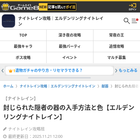
ナイトレイン攻略｜エルデンリングナイトレイ
ン
TOP
深き夜の攻略
常夜の王
最強キャラ
最強パーティ
追憶攻略
ボス攻略
イベント
マルチ募集
遺物ガチャのやり方・リセマラできる？
もっとみる
弾きのや
1
2
ホーム
ナイトレイン攻略｜エルデンリングナイトレイン
献器
封じられた隠者
【ナイトレイン】
封じられた隠者の器の入手方法と色【エルデン
リングナイトレイン】
ナイトレイン攻略班
最終更新日：2025.11.21 12:00