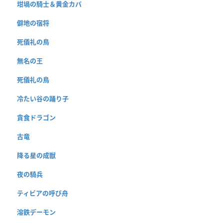
坩堝の騎士＆黄金カバ
僻地の宿将
死儀礼の鳥
無名の王
死儀礼の鳥
冷たい谷の踊り子
貪食ドラゴン
古竜
降る星の成獣
夜の騎兵
ティビアの呼び舟
溶鉄デーモン