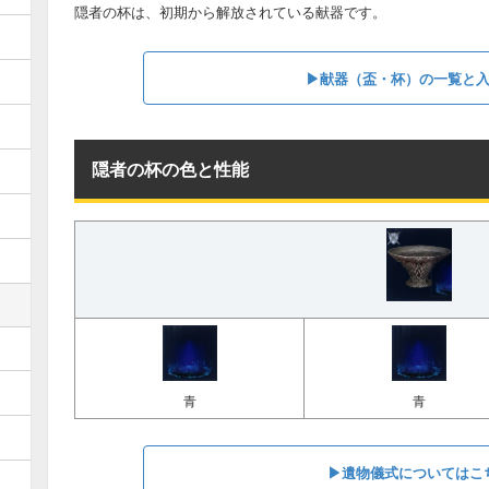
隠者の杯は、初期から解放されている献器です。
▶︎献器（盃・杯）の一覧と
隠者の杯の色と性能
青
青
▶︎遺物儀式についてはこ