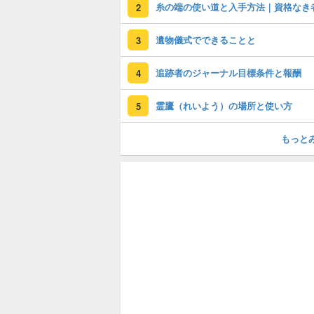
糸の端の使い道と入手方法｜資格なき
2
遺物儀式でできることと
3
追跡者のジャーナル目標条件と報酬
4
霊鷹（れいよう）の場所と使い方
5
もっと