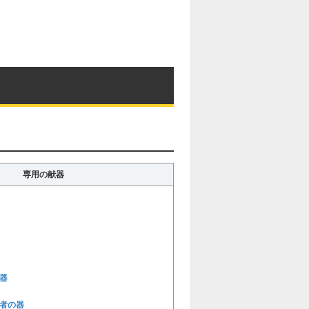
専用の献器
器
者の器