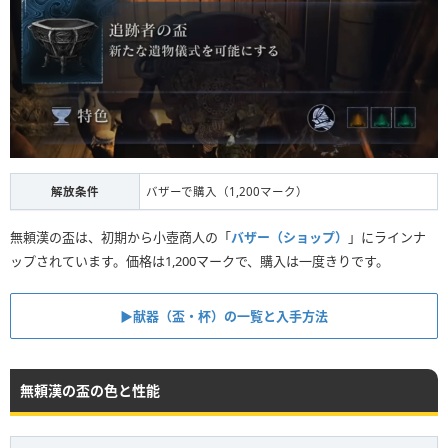
解放条件
バザーで購入（1,200マーク）
無頼漢の盃は、初期から小壺商人の「
バザー（ショップ）
」にラインナ
ップされています。価格は1,200マークで、購入は一度きりです。
▶︎献器（盃・杯）の一覧と入手方法
無頼漢の盃の色と性能