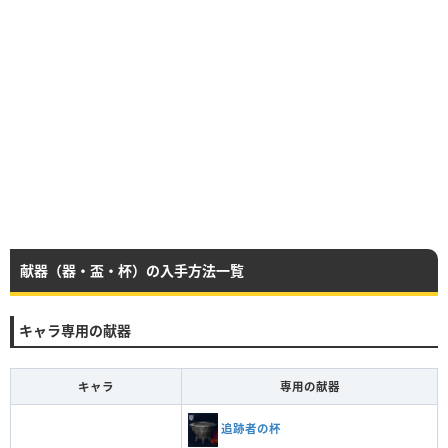
献器（器・盃・杯）の入手方法一覧
キャラ専用の献器
キャラ
専用の献器
追跡者の杯