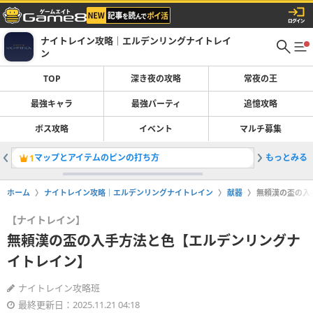
ナイトレイン攻略｜エルデンリングナイトレイ
ン
TOP
深き夜の攻略
常夜の王
最強キャラ
最強パーティ
追憶攻略
ボス攻略
イベント
マルチ募集
マップとアイテムのピンの打ち方
もっとみる
Disco
1
2
ホーム
ナイトレイン攻略｜エルデンリングナイトレイン
献器
無頼漢の盃の入
【ナイトレイン】
無頼漢の盃の入手方法と色【エルデンリングナ
イトレイン】
ナイトレイン攻略班
最終更新日：2025.11.21 04:18