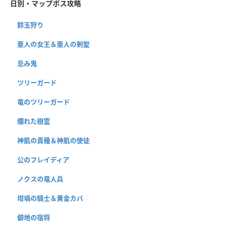
日別・マップボス攻略
鈴玉狩り
亜人の女王＆亜人の剣聖
忌み鬼
ツリーガード
竜のツリーガード
爛れた樹霊
神肌の貴種＆神肌の使徒
公のフレイディア
ノクスの竜人兵
坩堝の騎士＆黄金カバ
僻地の宿将