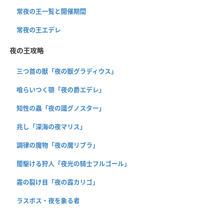
常夜の王一覧と開催期間
常夜の王エデレ
夜の王攻略
三つ首の獣「夜の獣グラディウス」
喰らいつく顎「夜の爵エデレ」
知性の蟲「夜の識グノスター」
兆し「深海の夜マリス」
調律の魔物「夜の魔リブラ」
闇駆ける狩人「夜光の騎士フルゴール」
霧の裂け目「夜の霞カリゴ」
ラスボス・夜を象る者