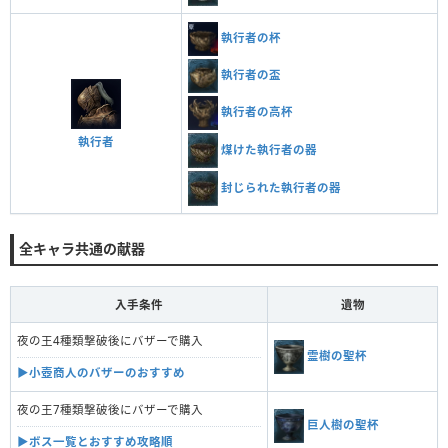
執行者の杯
執行者の盃
執行者の高杯
執行者
煤けた執行者の器
封じられた執行者の器
全キャラ共通の献器
入手条件
遺物
夜の王4種類撃破後にバザーで購入
霊樹の聖杯
▶︎小壺商人のバザーのおすすめ
夜の王7種類撃破後にバザーで購入
巨人樹の聖杯
▶︎ボス一覧とおすすめ攻略順