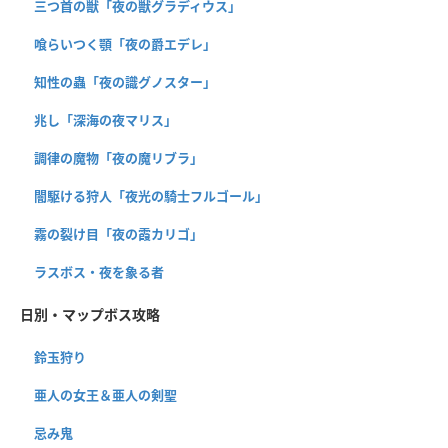
三つ首の獣「夜の獣グラディウス」
喰らいつく顎「夜の爵エデレ」
知性の蟲「夜の識グノスター」
兆し「深海の夜マリス」
調律の魔物「夜の魔リブラ」
闇駆ける狩人「夜光の騎士フルゴール」
霧の裂け目「夜の霞カリゴ」
ラスボス・夜を象る者
日別・マップボス攻略
鈴玉狩り
亜人の女王＆亜人の剣聖
忌み鬼