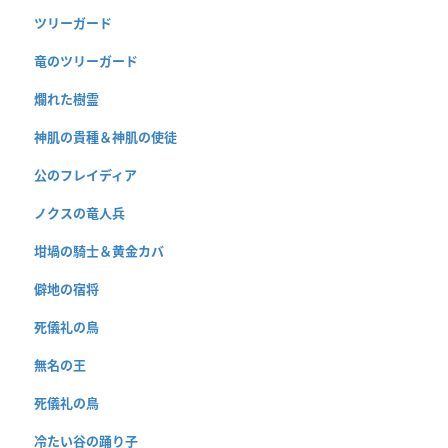
ツリーガード
竜のツリーガード
爛れた樹霊
神肌の貴種＆神肌の使徒
公のフレイディア
ノクスの竜人兵
坩堝の騎士＆黄金カバ
僻地の宿将
死儀礼の鳥
無名の王
死儀礼の鳥
冷たい谷の踊り子