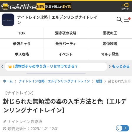
ナイトレイン攻略｜エルデンリングナイトレイ
ン
TOP
深き夜の攻略
常夜の王
最強キャラ
最強パーティ
追憶攻略
ボス攻略
イベント
マルチ募集
遺物ガチャのやり方・リセマラできる？
もっとみる
弾きのや
1
2
ホーム
ナイトレイン攻略｜エルデンリングナイトレイン
献器
封じられた無頼
【ナイトレイン】
封じられた無頼漢の器の入手方法と色【エルデ
ンリングナイトレイン】
ナイトレイン攻略班
3
最終更新日：2025.11.21 12:01