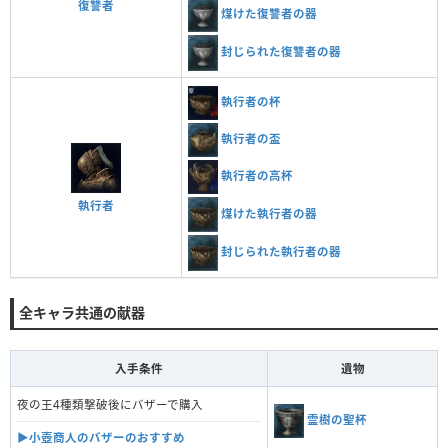
復讐者
煤けた復讐者の器
封じられた復讐者の器
執行者の杯
執行者の盃
執行者の高杯
執行者
煤けた執行者の器
封じられた執行者の器
全キャラ共通の献器
入手条件
遺物
夜の王4種類撃破後にバザーで購入
霊樹の聖杯
▶︎小壺商人のバザーのおすすめ