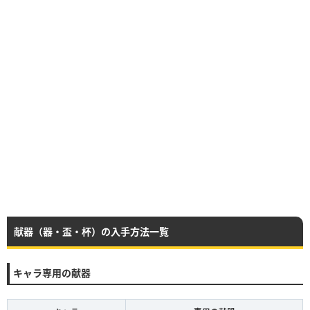
献器（器・盃・杯）の入手方法一覧
キャラ専用の献器