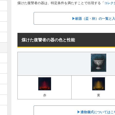
煤けた復讐者の器は、特定条件を満たすことで出現する「
コレク
▶︎献器（盃・杯）の一覧と
煤けた復讐者の器の色と性能
赤
黄
▶︎遺物儀式についてはこ