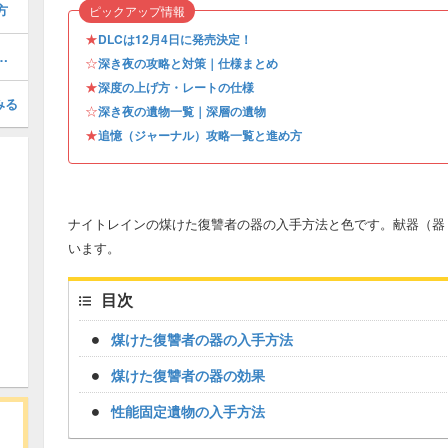
方
ピックアップ情報
★
DLCは12月4日に発売決定！
とジャーナル解放条件・報酬
☆
深き夜の攻略と対策｜仕様まとめ
★
深度の上げ方・レートの仕様
みる
☆
深き夜の遺物一覧｜深層の遺物
★
追憶（ジャーナル）攻略一覧と進め方
ナイトレインの煤けた復讐者の器の入手方法と色です。献器（器
います。
目次
煤けた復讐者の器の入手方法
煤けた復讐者の器の効果
性能固定遺物の入手方法