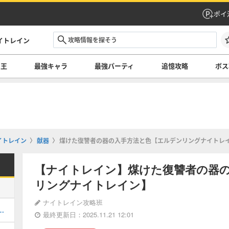
ポイ
イトレイン
の王
最強キャラ
最強パーティ
追憶攻略
ボス
イトレイン
献器
煤けた復讐者の器の入手方法と色【エルデンリングナイトレ
【ナイトレイン】煤けた復讐者の器
リングナイトレイン】
ナイトレイン攻略班
遺物効果の一覧とおすすめ
最終更新日：2025.11.21 12:01