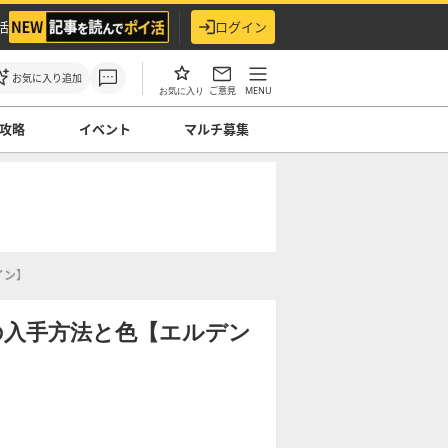
活
ログイン
お気に入り追加
ご意見
MENU
お気に入り
攻略
イベント
マルチ募集
イン】
の入手方法と色【エルデン