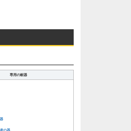
専用の献器
器
者の器