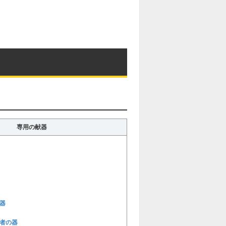
専用の献器
器
者の器