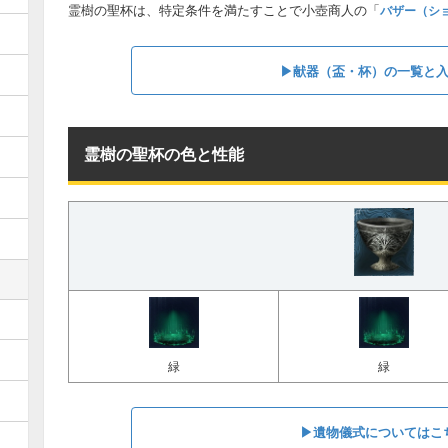
霊樹の聖杯は、特定条件を満たすことで小壺商人の「
バザー（シ
▶︎献器（盃・杯）の一覧と
霊樹の聖杯の色と性能
緑
緑
▶︎遺物儀式についてはこ