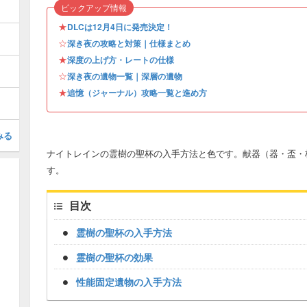
ピックアップ情報
★
DLCは12月4日に発売決定！
☆
深き夜の攻略と対策｜仕様まとめ
★
深度の上げ方・レートの仕様
☆
深き夜の遺物一覧｜深層の遺物
★
追憶（ジャーナル）攻略一覧と進め方
みる
ナイトレインの霊樹の聖杯の入手方法と色です。献器（器・盃・
す。
目次
霊樹の聖杯の入手方法
霊樹の聖杯の効果
性能固定遺物の入手方法