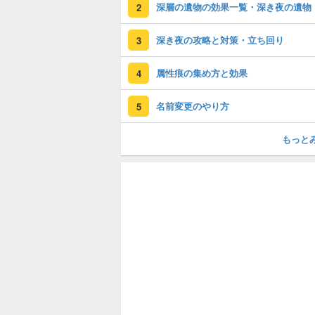
深層の遺物の効果一覧・深き夜の遺物
2
深き夜の攻略と対策・立ち回り
3
属性痕の集め方と効果
4
名前変更のやり方
5
もっと