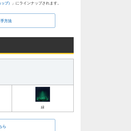
」にラインナップされます。
ョップ）
入手方法
緑
ちら