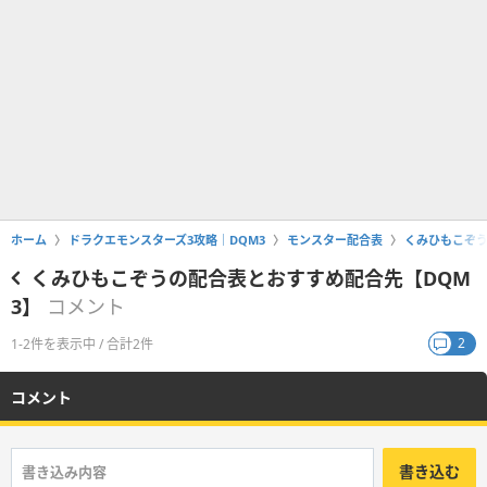
ホーム
ドラクエモンスターズ3攻略｜DQM3
モンスター配合表
くみひもこぞう
くみひもこぞうの配合表とおすすめ配合先【DQM
3】
コメント
2
1-2件を表示中 / 合計2件
コメント
書き込む