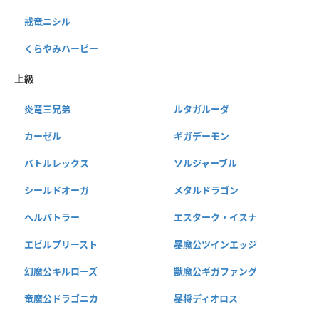
戒竜ニシル
くらやみハーピー
上級
炎竜三兄弟
ルタガルーダ
カーゼル
ギガデーモン
バトルレックス
ソルジャーブル
シールドオーガ
メタルドラゴン
ヘルバトラー
エスターク・イスナ
エビルプリースト
暴魔公ツインエッジ
幻魔公キルローズ
獣魔公ギガファング
竜魔公ドラゴニカ
暴将ディオロス