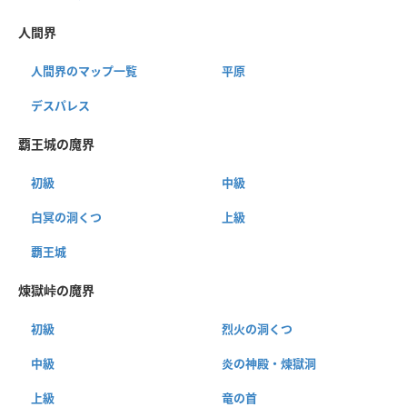
人間界
人間界のマップ一覧
平原
デスパレス
覇王城の魔界
初級
中級
白冥の洞くつ
上級
覇王城
煉獄峠の魔界
初級
烈火の洞くつ
中級
炎の神殿・煉獄洞
上級
竜の首