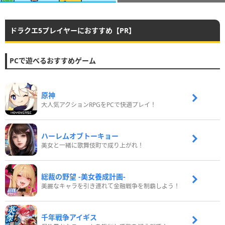
ドラクエ5プレイヤーにおすすめ【PR】
PCで遊べるおすすめゲーム
原神
大人気アクションRPGをPCで快適プレイ！
ハーレムオブトーキョー
美女と一緒に歌舞伎町で成り上がれ！
総裁の野望 -美女養成計画-
美麗なキャラを引き連れて金融戦争を制覇しよう！
千年戦争アイギス