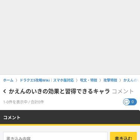
ホーム
ドラクエ5攻略Wiki｜スマホ版対応
呪文・特技
攻撃特技
かえんの
かえんのいきの効果と習得できるキャラ
コメント
0
1-0件を表示中 / 合計0件
コメント
書き込む