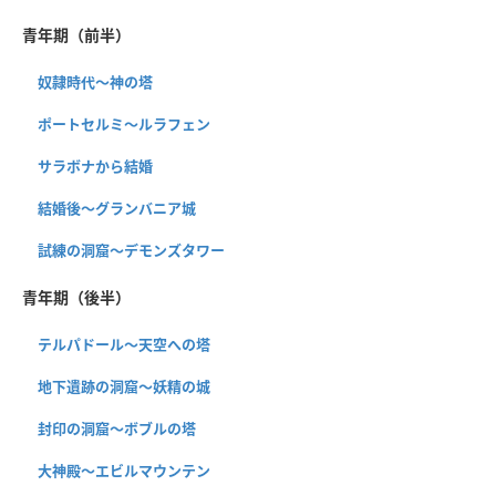
青年期（前半）
奴隷時代～神の塔
ポートセルミ～ルラフェン
サラボナから結婚
結婚後～グランバニア城
試練の洞窟〜デモンズタワー
青年期（後半）
テルパドール〜天空への塔
地下遺跡の洞窟〜妖精の城
封印の洞窟〜ボブルの塔
大神殿～エビルマウンテン