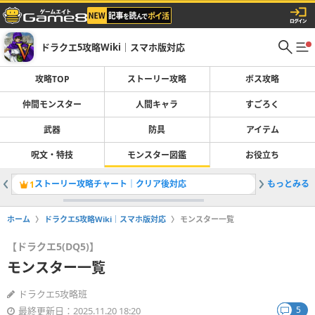
ドラクエ5攻略Wiki｜スマホ版対応
攻略TOP
ストーリー攻略
ボス攻略
仲間モンスター
人間キャラ
すごろく
武器
防具
アイテム
呪文・特技
モンスター図鑑
お役立ち
ストーリー攻略チャート｜クリア後対応
もっとみる
最強仲間
1
2
ホーム
ドラクエ5攻略Wiki｜スマホ版対応
モンスター一覧
【ドラクエ5(DQ5)】
モンスター一覧
ドラクエ5攻略班
5
最終更新日：2025.11.20 18:20