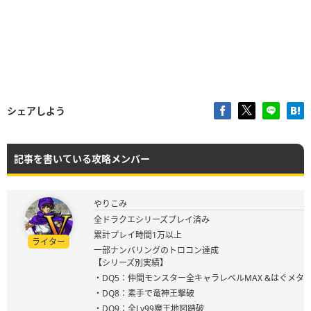
シェアしよう
記事を書いている攻略メンバー
やりこみ
全ドラクエシリーズプレイ済み
累計プレイ時間1万以上
ライター
一部ナンバリングのトロコン達成
【シリーズ別実績】
・DQ5：仲間モンスター全キャラレベルMAX &はぐメタ
・DQ8：素手で竜神王撃破
・DQ9：全Lv99魔王地図踏破