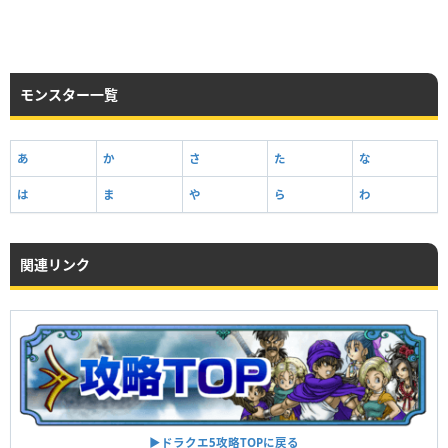
モンスター一覧
あ
か
さ
た
な
は
ま
や
ら
わ
関連リンク
▶︎ドラクエ5攻略TOPに戻る