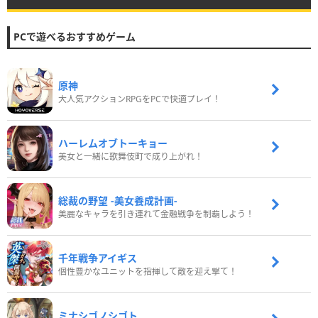
PCで遊べるおすすめゲーム
原神
大人気アクションRPGをPCで快適プレイ！
ハーレムオブトーキョー
美女と一緒に歌舞伎町で成り上がれ！
総裁の野望 -美女養成計画-
美麗なキャラを引き連れて金融戦争を制覇しよう！
千年戦争アイギス
個性豊かなユニットを指揮して敵を迎え撃て！
ミナシゴノシゴト