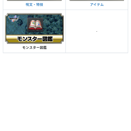
アイテム
呪文・特技
-
モンスター図鑑