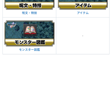
アイテム
呪文・特技
-
モンスター図鑑