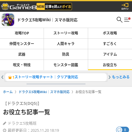
ドラクエ5攻略Wiki｜スマホ版対応
攻略TOP
ストーリー攻略
ボス攻略
仲間モンスター
人間キャラ
すごろく
武器
防具
アイテム
呪文・特技
モンスター図鑑
お役立ち
ストーリー攻略チャート｜クリア後対応
もっとみる
最強仲間
1
2
ホーム
ドラクエ5攻略Wiki｜スマホ版対応
お役立ち記事一覧
【ドラクエ5(DQ5)】
お役立ち記事一覧
ドラクエ5攻略班
8
最終更新日：2025.11.20 18:19