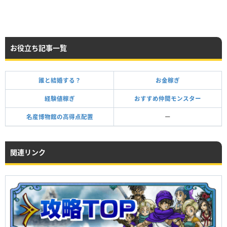
お役立ち記事一覧
誰と結婚する？
お金稼ぎ
経験値稼ぎ
おすすめ仲間モンスター
名産博物館の高得点配置
ー
関連リンク