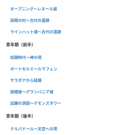
オープニング～レヌール城
妖精の村～古代の遺跡
ラインハット城〜古代の遺跡
青年期（前半）
奴隷時代～神の塔
ポートセルミ～ルラフェン
サラボナから結婚
結婚後～グランバニア城
試練の洞窟〜デモンズタワー
青年期（後半）
テルパドール〜天空への塔