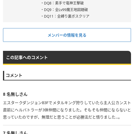
・DQ8：素手で竜神王撃破
・DQ9：全Lv99魔王地図踏破
・DQ11：全縛り裏ボスクリア
メンバーの情報を見る
この記事へのコメント
コメント
8
名無しさん
エスタークダンジョンB3Fでメタルキング狩りしていたら主人公カンスト
直前にヘルバトラーが3体仲間になりました。そもそも仲間にならないと
思っていたのですが、無理だと思うことが必勝法だと悟りました...。
7
名無しさん