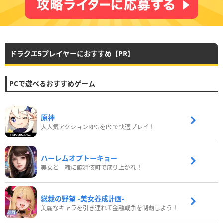
ドラクエ5プレイヤーにおすすめ【PR】
PCで遊べるおすすめゲーム
原神
大人気アクションRPGをPCで快適プレイ！
ハーレムオブトーキョー
美女と一緒に歌舞伎町で成り上がれ！
総裁の野望 -美女養成計画-
美麗なキャラを引き連れて金融戦争を制覇しよう！