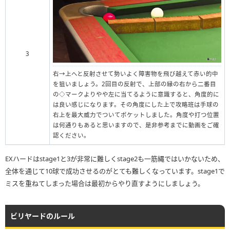
3
右→上へと反射させて勢いよく障害物を飛び越えて赤い的中
を狙いましょう。2回目の反射で、上部の縁の右から二番目
の◇マークよりやや左に当てるように意識すると、角度的に
は良い感じになります。その角度にした上で攻略班は手球の
右上を最大威力でついてポケットしました。角度や打つ位置
は何通りもあると思いますので、是非参考までに動画をご確
認ください。
EXハードはstage1と3が非常に難しくstage2も一筋縄ではいかないため、
全体を通じて10球で成功させるのがとても難しくなっています。stage1で
ミスを重ねてしまった場合は最初からやり直すようにしましょう。
ビリヤードのルール