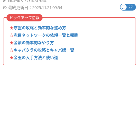
龍が如く7外伝攻略班
27
最終更新日：2025.11.21 09:54
ピックアップ情報
★
序盤の攻略と効率的な進め方
☆
赤目ネットワークの依頼一覧と報酬
★
金策の効率的なやり方
☆
キャバクラの攻略とキャバ嬢一覧
★
金玉の入手方法と使い道