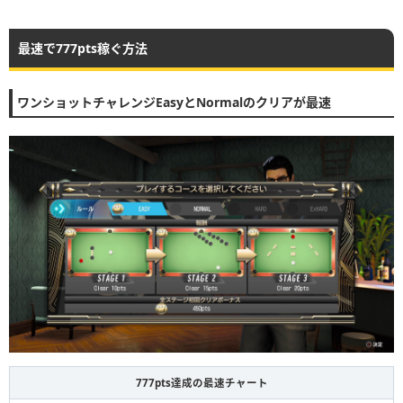
最速で777pts稼ぐ方法
ワンショットチャレンジEasyとNormalのクリアが最速
777pts達成の最速チャート