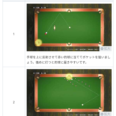
1
拡大
手球を上に反射させて赤い的球に当ててポケットを狙いまし
ょう。強めに打つと的球に届きやすいです。
2
拡大