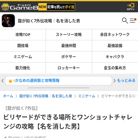
龍が如く7外伝攻略｜名を消した男
攻略TOP
ストーリー攻略
赤目ネットワーク
闘技場
最強仲間
最強装備
ミニゲーム
ポケサー
キャバクラ
能力強化
ロッカーキー
金玉の集め方
かなめの選択肢と攻略情報
もっとみる
亜門の出
1
2
ホーム
龍が如く7外伝攻略｜名を消した男
ミニゲーム
ビリヤードができる場
【龍が如く7外伝】
ビリヤードができる場所とワンショットチャレ
ンジの攻略【名を消した男】