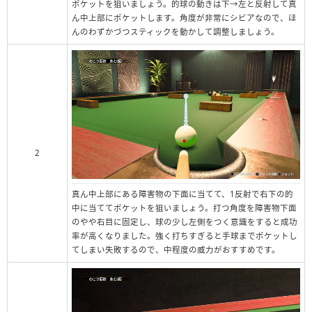
ポケットを狙いましょう。的球の動きは下→左と反射して真
ん中上部にポケットします。角度が非常にシビアなので、ほ
んのわずかづつスティックを動かして調整しましょう。
2
真ん中上部にある障害物の下面に当てて、1反射で右下の的
中に当ててポケットを狙いましょう。打つ角度を障害物下面
のやや右目に固定し、球の少し左側をつく意識をすると成功
率が高くなりました。強く打ちすぎると手球までポケットし
てしまい失敗するので、中程度の威力がおすすめです。