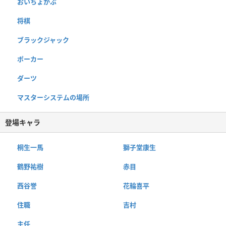
おいちょかぶ
将棋
ブラックジャック
ポーカー
ダーツ
マスターシステムの場所
登場キャラ
桐生一馬
獅子堂康生
鶴野祐樹
赤目
西谷誉
花輪喜平
住職
吉村
主任