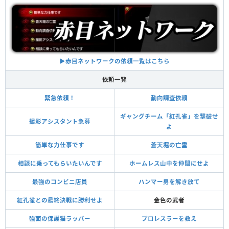
▶︎赤目ネットワークの依頼一覧はこちら
依頼一覧
緊急依頼！
動向調査依頼
ギャングチーム「紅孔雀」を撃破せ
撮影アシスタント急募
よ
簡単な力仕事です
蒼天堀の亡霊
相談に乗ってもらいたいんです
ホームレス山中を仲間にせよ
最強のコンビニ店員
ハンマー男を解き放て
紅孔雀との最終決戦に勝利せよ
金色の武者
強面の保護猫ラッパー
プロレスラーを救え