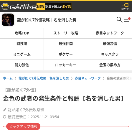
龍が如く7外伝攻略｜名を消した男
攻略TOP
ストーリー攻略
赤目ネットワーク
闘技場
最強仲間
最強装備
ミニゲーム
ポケサー
キャバクラ
能力強化
ロッカーキー
金玉の集め方
ホーム
龍が如く7外伝攻略｜名を消した男
赤目ネットワーク
金色の武者の発
【龍が如く7外伝】
金色の武者の発生条件と報酬【名を消した男】
龍が如く7外伝攻略班
最終更新日：2025.11.21 09:54
ピックアップ情報