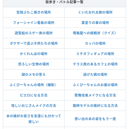
街歩き・バトル記事一覧
空飛ぶたこ焼きの場所
くいだおれ太郎の場所
フォーシャイン看板の場所
黒塗りの車の場所
遊覧船のスゲー男の場所
情報屋への挑戦状（クイズ）
ポケサーで遊ぶ子供たちの場所
カッパの場所
かくれんぼの場所
ミチオフィギュアの場所
恐ろしい生物の場所
テラス席のあるカフェの場所
謎のメモの答え
逃げた鶏の場所
ふくぴーちゃんの場所（撮影）
ふくぴーちゃんのお面の場所
ピエロになる方法
歌舞伎風メイクになる方法
怪しいおじさんメイクの方法
臨時モデルの格好になる方法
あの格好の良さを友達にも分かって
思い出のあの姿をもう一度
欲しい