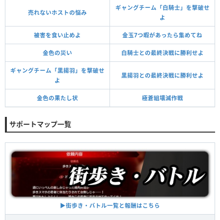
ギャングチーム「白騎士」を撃破せ
売れないホストの悩み
よ
被害を食い止めよ
金玉7つ暇があったら集めてね
金色の災い
白騎士との最終決戦に勝利せよ
ギャングチーム「黒揚羽」を撃破せ
黒揚羽との最終決戦に勝利せよ
よ
金色の果たし状
極蒼組壊滅作戦
サポートマップ一覧
▶︎街歩き・バトル一覧と報酬はこちら