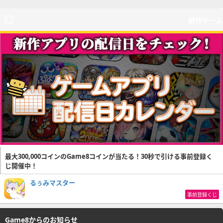
新作ゲーム
最大300,000コインのGame8コインが当たる！30秒で引ける事前登録く
じ開催中！
るぅみマスター
事前登録くじ
Game8からのお知らせ