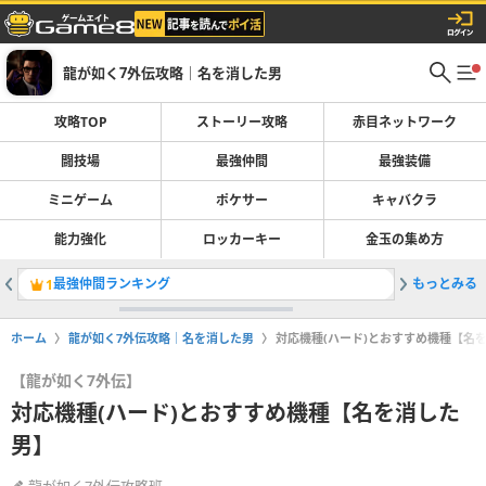
龍が如く7外伝攻略｜名を消した男
攻略TOP
ストーリー攻略
赤目ネットワーク
闘技場
最強仲間
最強装備
ミニゲーム
ポケサー
キャバクラ
能力強化
ロッカーキー
金玉の集め方
最強仲間ランキング
もっとみる
最強装備
1
2
ホーム
龍が如く7外伝攻略｜名を消した男
対応機種(ハード)とおすすめ機種【名
【龍が如く7外伝】
対応機種(ハード)とおすすめ機種【名を消した
男】