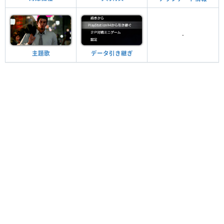
-
主題歌
データ引き継ぎ