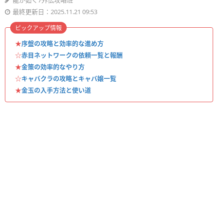
龍が如く7外伝攻略班
最終更新日：2025.11.21 09:53
ピックアップ情報
★
序盤の攻略と効率的な進め方
☆
赤目ネットワークの依頼一覧と報酬
★
金策の効率的なやり方
☆
キャバクラの攻略とキャバ嬢一覧
★
金玉の入手方法と使い道