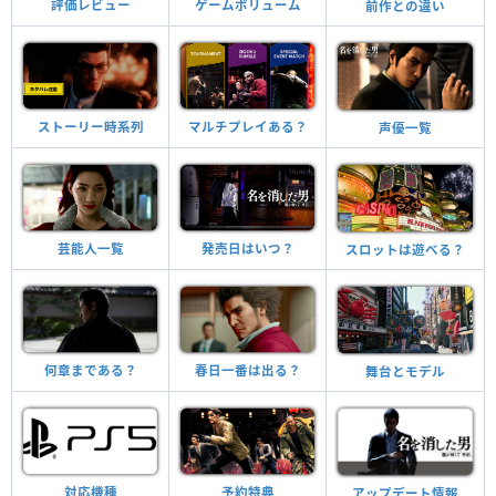
評価レビュー
ゲームボリューム
前作との違い
ストーリー時系列
マルチプレイある？
声優一覧
芸能人一覧
発売日はいつ？
スロットは遊べる？
何章まである？
春日一番は出る？
舞台とモデル
対応機種
予約特典
アップデート情報