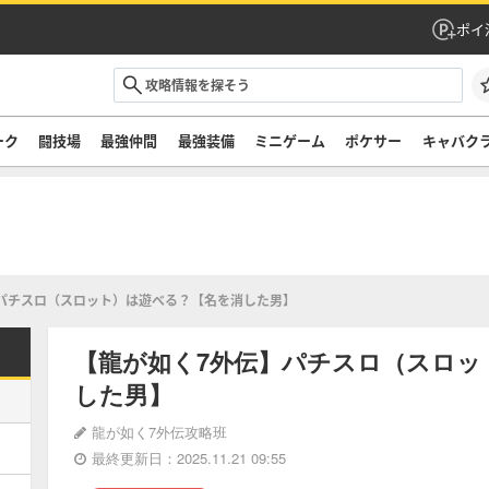
ポイ
ーク
闘技場
最強仲間
最強装備
ミニゲーム
ポケサー
キャバク
パチスロ（スロット）は遊べる？【名を消した男】
【龍が如く7外伝】パチスロ（スロッ
した男】
龍が如く7外伝攻略班
最終更新日：2025.11.21 09:55