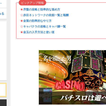
カスタマイズとパーツ一覧
ピックアップ情報
★
序盤の攻略と効率的な進め方
みる
☆
赤目ネットワークの依頼一覧と報酬
★
金策の効率的なやり方
☆
キャバクラの攻略とキャバ嬢一覧
★
金玉の入手方法と使い道