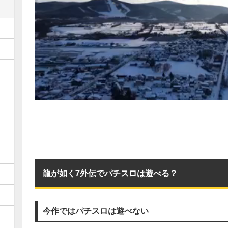
龍が如く7外伝でパチスロは遊べる？
今作ではパチスロは遊べない