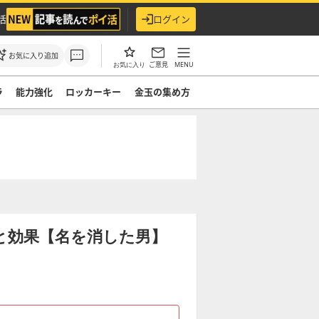
活
ログイン
お気に入り追加
ご意見
MENU
お気に入り
ラ
能力強化
ロッカーキー
金玉の集め方
と効果【名を消した男】