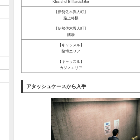
Kiss shot Billiards&Bar
【伊勢佐木異人町】
路上将棋
【伊勢佐木異人町】
賭場
【キャッスル】
賭博エリア
【キャッスル】
カジノエリア
アタッシュケースから入手