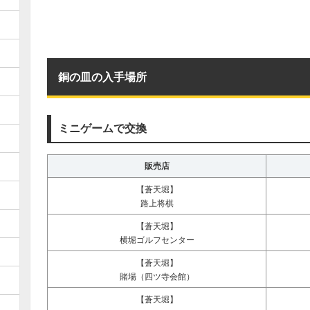
銅の皿の入手場所
ミニゲームで交換
販売店
【蒼天堀】
路上将棋
【蒼天堀】
横堀ゴルフセンター
【蒼天堀】
賭場（四ツ寺会館）
【蒼天堀】