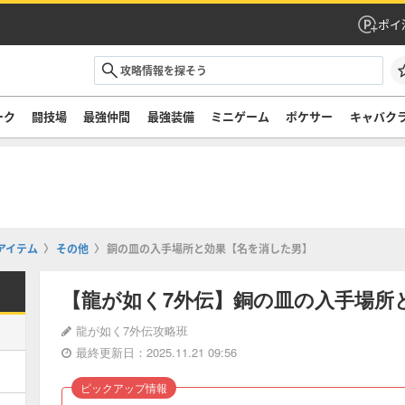
ポイ
ーク
闘技場
最強仲間
最強装備
ミニゲーム
ポケサー
キャバク
アイテム
その他
銅の皿の入手場所と効果【名を消した男】
【龍が如く7外伝】銅の皿の入手場所
龍が如く7外伝攻略班
最終更新日：2025.11.21 09:56
ピックアップ情報