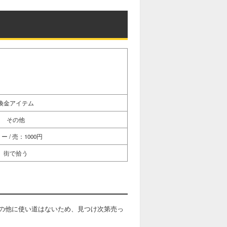
換金アイテム
その他
ー / 売：1000円
街で拾う
の他に使い道はないため、見つけ次第売っ