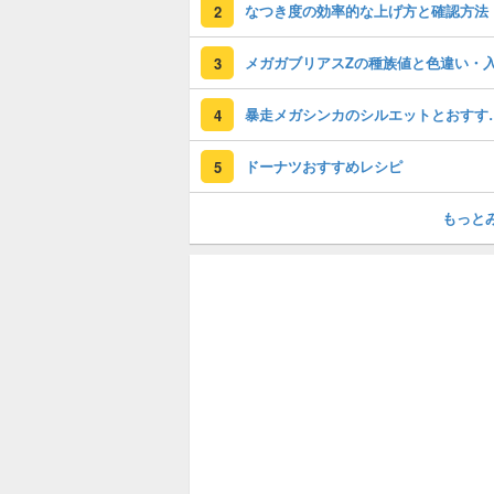
なつき度の効率的な上げ方と確認方法
2
3
暴走メガシンカの
4
ドーナツおすすめレシピ
5
もっと