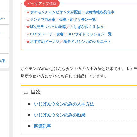
ピックアップ情報
★
ポケモンチャンピオンズが配信！攻略情報を発信中
メガガブリアスZの種族値と色違い・入手方法
☆
／
ランクマTier表
伝説・幻ポケモン一覧
★
／
M次元ラッシュの攻略
ふしぎなおくりもの
シルエットとおすすめポケモン
☆
／
DLCストーリー攻略
DLCサイドミッション一覧
★
／
おすすめドーナツ
暴走メガシンカのシルエット
みる
ポケモンZAのいじげんウタンのみの入手方法と効果です。ポケモ
場所や使い方についても詳しく解説しています。
目次
いじげんウタンのみの入手方法
いじげんウタンのみの効果
関連記事