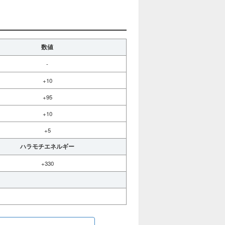
数値
-
+10
+95
+10
+5
ハラモチエネルギー
+330