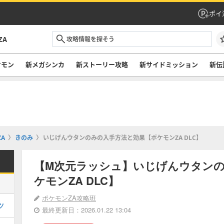
ポイ
ZA
ケモン
新メガシンカ
新ストーリー攻略
新サイドミッション
新伝
A
きのみ
いじげんウタンのみの入手方法と効果【ポケモンZA DLC】
【M次元ラッシュ】いじげんウタン
ケモンZA DLC】
ポケモンZA攻略班
ツ
最終更新日：2026.01.22 13:04