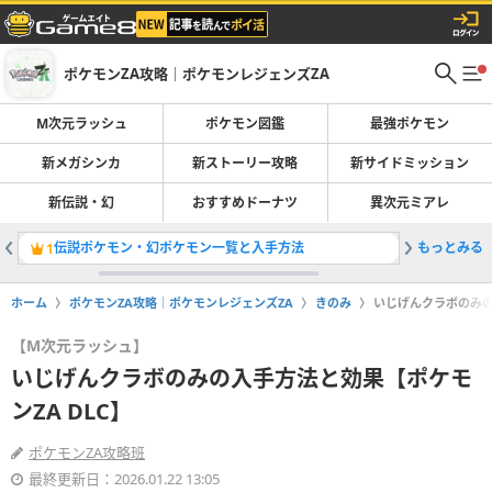
ポケモンZA攻略｜ポケモンレジェンズZA
M次元ラッシュ
ポケモン図鑑
最強ポケモン
新メガシンカ
新ストーリー攻略
新サイドミッション
新伝説・幻
おすすめドーナツ
異次元ミアレ
伝説ポケモン・幻ポケモン一覧と入手方法
もっとみる
ポケモン
1
2
ホーム
ポケモンZA攻略｜ポケモンレジェンズZA
きのみ
いじげんクラボのみの
【M次元ラッシュ】
いじげんクラボのみの入手方法と効果【ポケモ
ンZA DLC】
ポケモンZA攻略班
最終更新日：2026.01.22 13:05