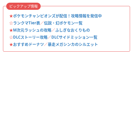
ピックアップ情報
★
ポケモンチャンピオンズが配信！攻略情報を発信中
☆
ランクマTier表
／
伝説・幻ポケモン一覧
★
M次元ラッシュの攻略
／
ふしぎなおくりもの
☆
DLCストーリー攻略
／
DLCサイドミッション一覧
★
おすすめドーナツ
／
暴走メガシンカのシルエット