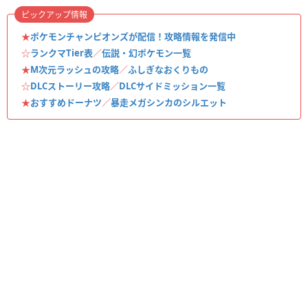
ピックアップ情報
★
ポケモンチャンピオンズが配信！攻略情報を発信中
☆
ランクマTier表
／
伝説・幻ポケモン一覧
★
M次元ラッシュの攻略
／
ふしぎなおくりもの
☆
DLCストーリー攻略
／
DLCサイドミッション一覧
★
おすすめドーナツ
／
暴走メガシンカのシルエット