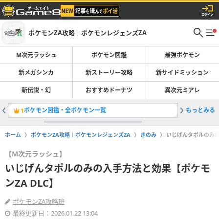
ポケモンZA攻略｜ポケモンレジェンズZA
M次元ラッシュ
ポケモン図鑑
最強ポケモン
新メガシンカ
新ストーリー攻略
新サイドミッション
新伝説・幻
おすすめドーナツ
異次元ミアレ
ポケモン図鑑・全ポケモン一覧
もっとみる
色違い厳
1
2
ホーム
ポケモンZA攻略｜ポケモンレジェンズZA
きのみ
いじげんタポルのみの
【M次元ラッシュ】
いじげんタポルのみの入手方法と効果【ポケモ
ンZA DLC】
ポケモンZA攻略班
最終更新日：2026.01.22 13:04