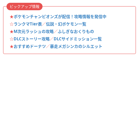
ピックアップ情報
★
ポケモンチャンピオンズが配信！攻略情報を発信中
☆
ランクマTier表
／
伝説・幻ポケモン一覧
★
M次元ラッシュの攻略
／
ふしぎなおくりもの
☆
DLCストーリー攻略
／
DLCサイドミッション一覧
★
おすすめドーナツ
／
暴走メガシンカのシルエット