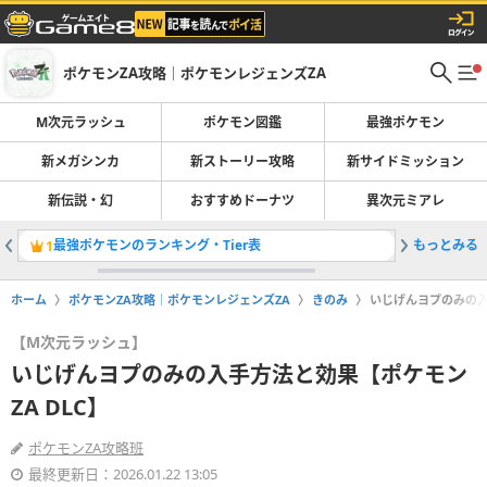
ポケモンZA攻略｜ポケモンレジェンズZA
M次元ラッシュ
ポケモン図鑑
最強ポケモン
新メガシンカ
新ストーリー攻略
新サイドミッション
新伝説・幻
おすすめドーナツ
異次元ミアレ
最強ポケモンのランキング・Tier表
もっとみる
暴走メガ
1
2
ホーム
ポケモンZA攻略｜ポケモンレジェンズZA
きのみ
いじげんヨプのみの入
【M次元ラッシュ】
いじげんヨプのみの入手方法と効果【ポケモン
ZA DLC】
ポケモンZA攻略班
最終更新日：2026.01.22 13:05