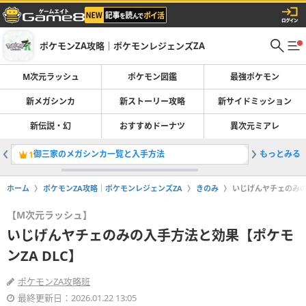
ポケモンZA攻略｜ポケモンレジェンズZA
M次元ラッシュ
ポケモン図鑑
最強ポケモン
新メガシンカ
新ストーリー攻略
新サイドミッション
新伝説・幻
おすすめドーナツ
異次元ミアレ
御三家のメガシンカ一覧と入手方法
もっとみる
ポケモン
1
2
ホーム
ポケモンZA攻略｜ポケモンレジェンズZA
きのみ
いじげんヤチェのみの
【M次元ラッシュ】
いじげんヤチェのみの入手方法と効果【ポケモ
ンZA DLC】
ポケモンZA攻略班
最終更新日：2026.01.22 13:05