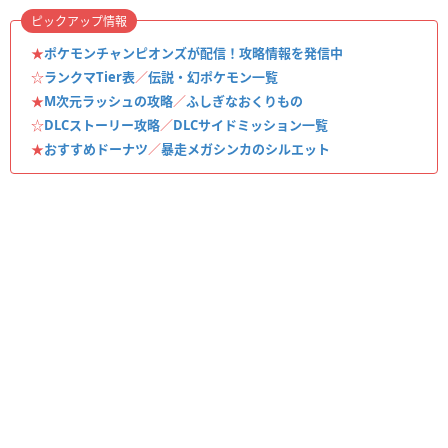
ピックアップ情報
★
ポケモンチャンピオンズが配信！攻略情報を発信中
☆
ランクマTier表
／
伝説・幻ポケモン一覧
★
M次元ラッシュの攻略
／
ふしぎなおくりもの
☆
DLCストーリー攻略
／
DLCサイドミッション一覧
★
おすすめドーナツ
／
暴走メガシンカのシルエット