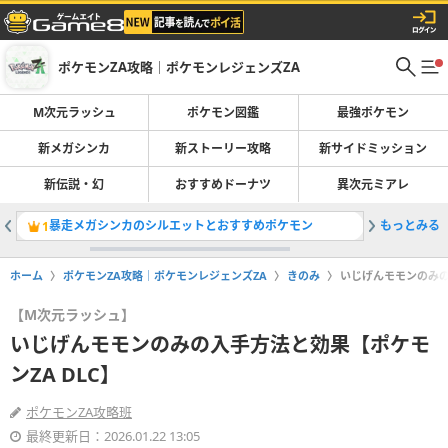
ポケモンZA攻略｜ポケモンレジェンズZA
M次元ラッシュ
ポケモン図鑑
最強ポケモン
新メガシンカ
新ストーリー攻略
新サイドミッション
新伝説・幻
おすすめドーナツ
異次元ミアレ
暴走メガシンカのシルエットとおすすめポケモン
もっとみる
色違いポ
1
2
ホーム
ポケモンZA攻略｜ポケモンレジェンズZA
きのみ
いじげんモモンのみの
【M次元ラッシュ】
いじげんモモンのみの入手方法と効果【ポケモ
ンZA DLC】
ポケモンZA攻略班
最終更新日：2026.01.22 13:05