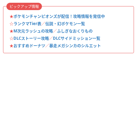
ピックアップ情報
★
ポケモンチャンピオンズが配信！攻略情報を発信中
☆
ランクマTier表
／
伝説・幻ポケモン一覧
★
M次元ラッシュの攻略
／
ふしぎなおくりもの
☆
DLCストーリー攻略
／
DLCサイドミッション一覧
★
おすすめドーナツ
／
暴走メガシンカのシルエット