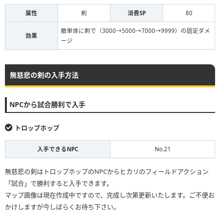
属性
剣
消費SP
80
敵単体に剣で（3000→5000→7000→9999）の固定ダメ
効果
ージ
無慈悲の剣の入手方法
NPCから試合勝利で入手
トロップホップ
入手できるNPC
No.21
無慈悲の剣はトロップホップのNPCからヒカリのフィールドアクション
「試合」で勝利すると入手できます。
マップ画像は現在作成中ですので、完成し次第更新いたします。ご不便お
かけしますが今しばらくお待ち下さい。