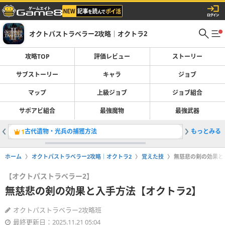
オクトパストラベラー2攻略｜オクトラ2
攻略TOP
評価レビュー
ストーリー
サブストーリー
キャラ
ジョブ
マップ
上級ジョブ
ジョブ組合
サポアビ組合
最強魔物
最強武器
古代遺物・光兵の捕獲方法
もっとみる
ストーリ
1
2
ホーム
オクトパストラベラー2攻略｜オクトラ2
覚えた技
無慈悲の剣の効果と
【オクトパストラベラー2】
無慈悲の剣の効果と入手方法【オクトラ2】
オクトパストラベラー2攻略班
最終更新日：2025.11.21 05:04