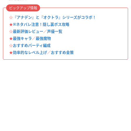
ピックアップ情報
☆
『アナデン』と『オクトラ』シリーズがコラボ！
★
※ネタバレ注意！隠し裏ボス攻略
☆
最新評価レビュー
／
声優一覧
★
最強キャラ
／
最強魔物
☆
おすすめパーティ編成
★
効率的なレベル上げ
／
おすすめ金策