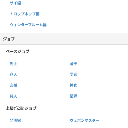
サイ編
トロップホップ編
ウィンターブルーム編
ジョブ
ベースジョブ
剣士
踊子
商人
学者
盗賊
神官
狩人
薬師
上級(伝承)ジョブ
発明家
ウェポンマスター