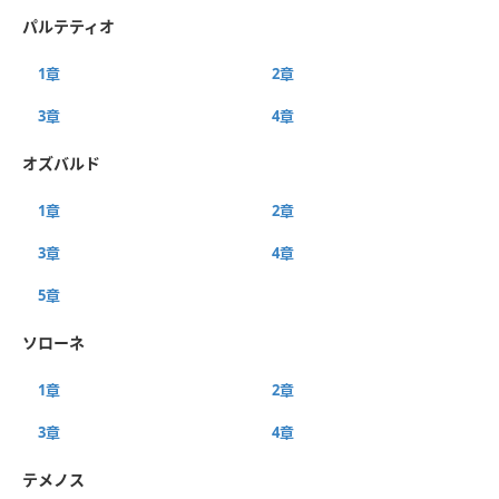
パルテティオ
1章
2章
3章
4章
オズバルド
1章
2章
3章
4章
5章
ソローネ
1章
2章
3章
4章
テメノス