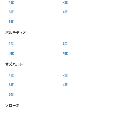
1章
2章
3章
4章
5章
パルテティオ
1章
2章
3章
4章
オズバルド
1章
2章
3章
4章
5章
ソローネ