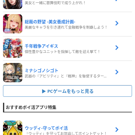
美女と一緒に歌舞伎町で成り上がれ！
総裁の野望 -美女養成計画-
美麗なキャラを引き連れて金融戦争を制覇しよう！
千年戦争アイギス
個性豊かなユニットを指揮して敵を迎え撃て！
ミナシゴノシゴト
武器の『アビリティ』と『戦神』を駆使するターン制コマンドバトルRPG！
PCゲームをもっと見る
おすすめポイ活アプリ特集
ウッディ‐守ってポイ活
「ウッディ」を守ってお世話してポイントゲット！