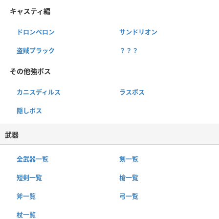
キャスティ編
ドロンベロン
サンドリオン
盗賊プラック
？？？
その他強ボス
カニスディルス
ラスボス
隠しボス
武器
全武器一覧
剣一覧
短剣一覧
槍一覧
斧一覧
弓一覧
杖一覧