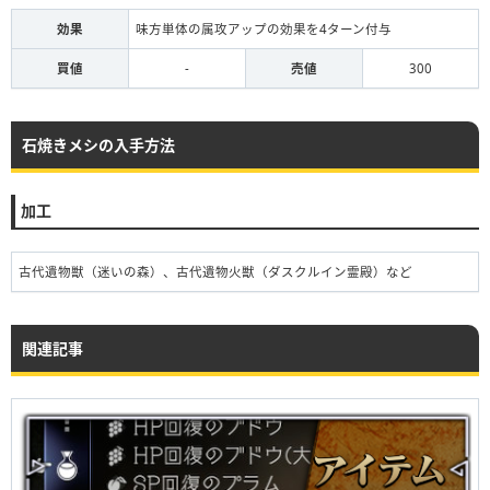
効果
味方単体の属攻アップの効果を4ターン付与
買値
-
売値
300
石焼きメシの入手方法
加工
古代遺物獣（迷いの森）、古代遺物火獣（ダスクルイン霊殿）など
関連記事