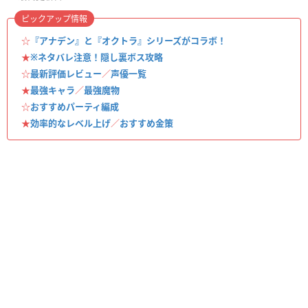
ピックアップ情報
☆
『アナデン』と『オクトラ』シリーズがコラボ！
★
※ネタバレ注意！隠し裏ボス攻略
☆
最新評価レビュー
／
声優一覧
★
最強キャラ
／
最強魔物
☆
おすすめパーティ編成
★
効率的なレベル上げ
／
おすすめ金策