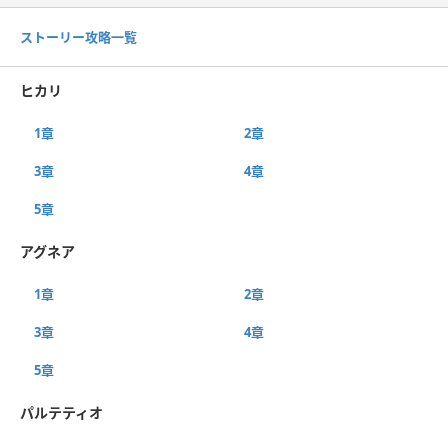
ストーリー攻略一覧
ヒカリ
1章
2章
3章
4章
5章
アグネア
1章
2章
3章
4章
5章
パルテティオ