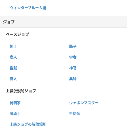
ウィンターブルーム編
ジョブ
ベースジョブ
剣士
踊子
商人
学者
盗賊
神官
狩人
薬師
上級(伝承)ジョブ
発明家
ウェポンマスター
魔導士
祈祷師
上級ジョブの解放場所