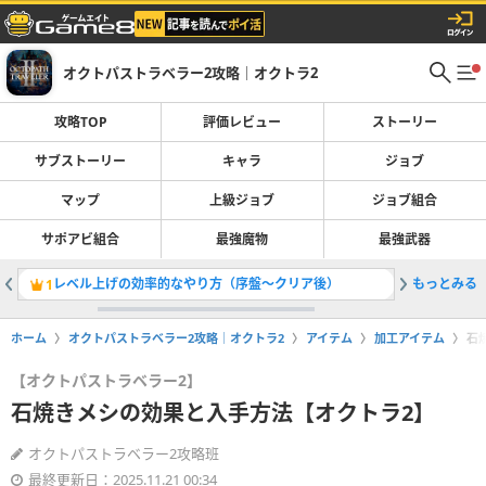
オクトパストラベラー2攻略｜オクトラ2
攻略TOP
評価レビュー
ストーリー
サブストーリー
キャラ
ジョブ
マップ
上級ジョブ
ジョブ組合
サポアビ組合
最強魔物
最強武器
レベル上げの効率的なやり方（序盤〜クリア後）
もっとみる
1
2
ホーム
オクトパストラベラー2攻略｜オクトラ2
アイテム
加工アイテム
石
【オクトパストラベラー2】
石焼きメシの効果と入手方法【オクトラ2】
オクトパストラベラー2攻略班
最終更新日：2025.11.21 00:34