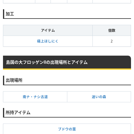
毒
沈黙
暗闇
恐怖
気絶
睡眠
混乱
加工
アイテム
個数
極上ほしにく
2
島国の大フロッゲンⅡの出現場所とアイテム
出現場所
南ナ・ナシ古道
迷いの森
所持アイテム
ブドウの葉