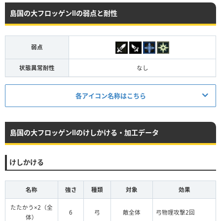
島国の大フロッゲンⅡの弱点と耐性
弱点
状態異常耐性
なし
各アイコン名称はこちら
弱点アイコン
島国の大フロッゲンⅡのけしかける・加工データ
剣
槍
短剣
斧
弓
杖
けしかける
火
氷
雷
風
光
闇
名称
強さ
種類
対象
効果
状態異常アイコン
たたかう×2（全
6
弓
敵全体
弓物理攻撃2回
体）