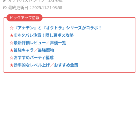
オクトパストラベラー2攻略班
最終更新日：2025.11.21 03:58
ピックアップ情報
☆
『アナデン』と『オクトラ』シリーズがコラボ！
★
※ネタバレ注意！隠し裏ボス攻略
☆
最新評価レビュー
／
声優一覧
★
最強キャラ
／
最強魔物
☆
おすすめパーティ編成
★
効率的なレベル上げ
／
おすすめ金策