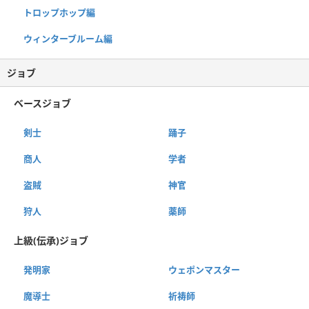
トロップホップ編
ウィンターブルーム編
ジョブ
ベースジョブ
剣士
踊子
商人
学者
盗賊
神官
狩人
薬師
上級(伝承)ジョブ
発明家
ウェポンマスター
魔導士
祈祷師