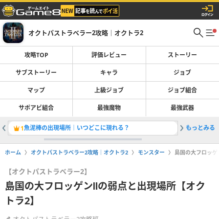
オクトパストラベラー2攻略｜オクトラ2
攻略TOP
評価レビュー
ストーリー
サブストーリー
キャラ
ジョブ
マップ
上級ジョブ
ジョブ組合
サポアビ組合
最強魔物
最強武器
魚泥棒の出現場所｜いつどこに現れる？
もっとみる
歴戦武器
1
2
ホーム
オクトパストラベラー2攻略｜オクトラ2
モンスター
島国の大フロッゲ
【オクトパストラベラー2】
島国の大フロッゲンⅡの弱点と出現場所【オク
トラ2】