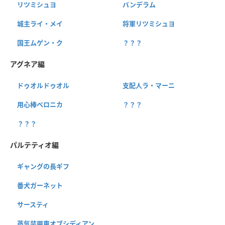
リツミシュヨ
バンデラム
城主ライ・メイ
将軍リツミシュヨ
国王ムゲン・ク
？？？
アグネア編
ドゥオルドゥオル
支配人ラ・マーニ
用心棒ベロニカ
？？？
？？？
パルテティオ編
ギャングの長ギフ
番犬ガーネット
サースティ
蒸気装甲車オブシディアン