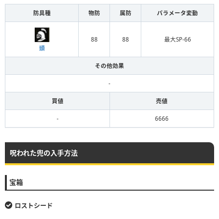
防具種
物防
属防
パラメータ変動
88
88
最大SP-66
頭
その他効果
-
買値
売値
-
6666
呪われた兜の入手方法
宝箱
ロストシード