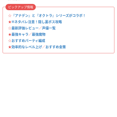
ピックアップ情報
☆
『アナデン』と『オクトラ』シリーズがコラボ！
★
※ネタバレ注意！隠し裏ボス攻略
☆
最新評価レビュー
／
声優一覧
★
最強キャラ
／
最強魔物
☆
おすすめパーティ編成
★
効率的なレベル上げ
／
おすすめ金策