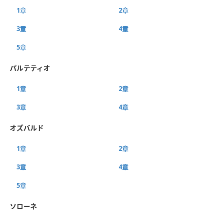
1章
2章
3章
4章
5章
パルテティオ
1章
2章
3章
4章
オズバルド
1章
2章
3章
4章
5章
ソローネ