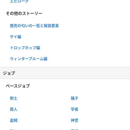
エピローグ
その他のストーリー
商売の匂いの一覧と解放要素
サイ編
トロップホップ編
ウィンターブルーム編
ジョブ
ベースジョブ
剣士
踊子
商人
学者
盗賊
神官