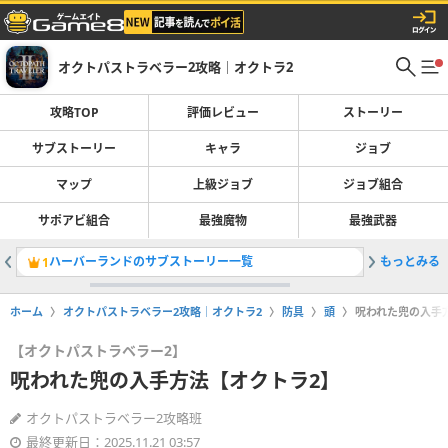
オクトパストラベラー2攻略｜オクトラ2
攻略TOP
評価レビュー
ストーリー
サブストーリー
キャラ
ジョブ
マップ
上級ジョブ
ジョブ組合
サポアビ組合
最強魔物
最強武器
ハーバーランドのサブストーリー一覧
もっとみる
サブスト
1
2
ホーム
オクトパストラベラー2攻略｜オクトラ2
防具
頭
呪われた兜の入手
【オクトパストラベラー2】
呪われた兜の入手方法【オクトラ2】
オクトパストラベラー2攻略班
最終更新日：2025.11.21 03:57