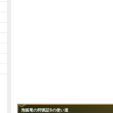
泡狐竜の狩猟証Sの使い道