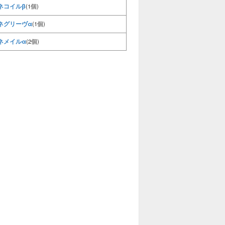
ネコイルβ
(1個)
ネグリーヴα
(1個)
ネメイルα
(2個)