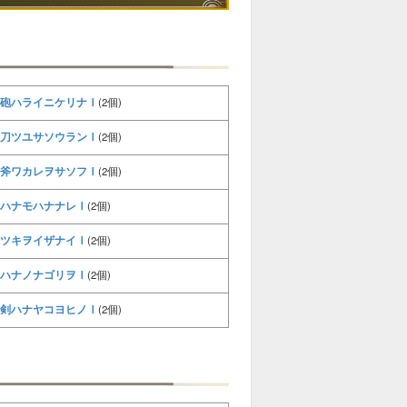
砲ハライニケリナⅠ
(2個)
刀ツユサソウランⅠ
(2個)
斧ワカレヲサソフⅠ
(2個)
ハナモハナナレⅠ
(2個)
ツキヲイザナイⅠ
(2個)
ハナノナゴリヲⅠ
(2個)
剣ハナヤコヨヒノⅠ
(2個)