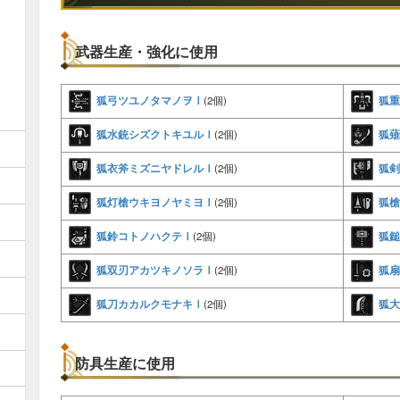
武器生産・強化に使用
狐弓ツユノタマノヲⅠ
狐重
(2個)
狐水銃シズクトキユルⅠ
狐薙
(2個)
狐衣斧ミズニヤドレルⅠ
狐剣
(2個)
狐灯槍ウキヨノヤミヨⅠ
狐槍
(2個)
狐鈴コトノハクテⅠ
狐鎚
(2個)
狐双刃アカツキノソラⅠ
狐扇
(2個)
狐刀カカルクモナキⅠ
狐大
(2個)
防具生産に使用