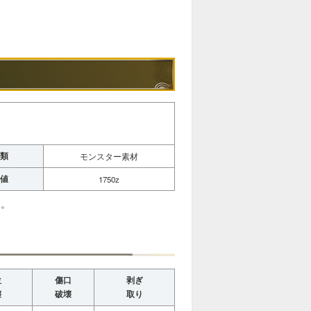
類
モンスター素材
値
1750z
す。
位
傷口
剥ぎ
壊
破壊
取り