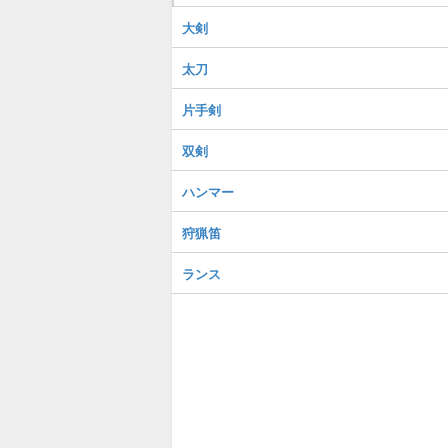
大剣
太刀
片手剣
双剣
ハンマー
狩猟笛
ランス