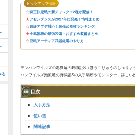
ピックアップ情報
☆
狩王決定戦の新チャレクエ2種が配信！
★
アセンダンスが2027年に発売！情報まとめ
☆
最終アプデ対応！最強武器種ランキング
いつ発売？最新情報まとめ
★
全武器種の最強装備・おすすめ装備まとめ
☆
巨戟アーティア武器厳選のやり方
ルドの対策装備と弱点・肉質
モンハンワイルズの泡狐竜の狩猟証S（ほうこりゅうのしゅりょ
みる
ハンワイルズ泡狐竜の狩猟証Sの入手場所やモンスター、詳しい
目次
入手方法
使い道
関連記事