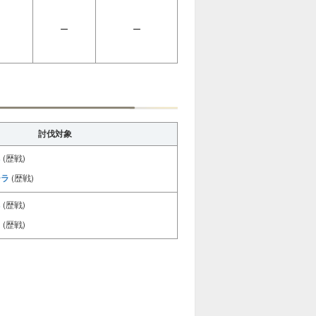
ー
ー
討伐対象
ネ
(歴戦)
ーラ
(歴戦)
ネ
(歴戦)
ス
(歴戦)