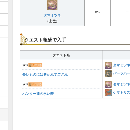
8%
ー
タマミツネ
（上位）
クエスト報酬で入手
クエスト名
タマミツ
★8
バーラハ
長いものには巻かれてござれ
タマミツ
★8
ケマトリ
ハンター達の永い夢