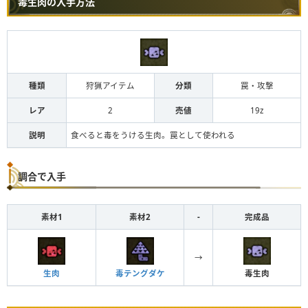
毒生肉の入手方法
種類
狩猟アイテム
分類
罠・攻撃
レア
2
売値
19z
説明
食べると毒をうける生肉。罠として使われる
調合で入手
素材1
素材2
-
完成品
→
生肉
毒テングダケ
毒生肉