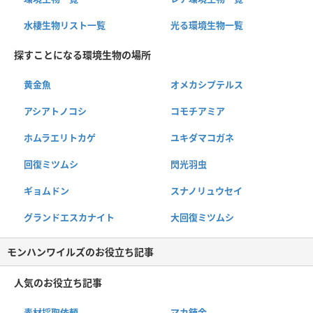
水棲生物リスト一覧
光る環境生物一覧
探すことになる環境生物の場所
黄金魚
オメカシプテルス
アシアトノコシ
コモチアミア
ホムラエリトカゲ
ユキダマコガネ
回復ミツムシ
閃光羽虫
ギョムドン
スナノリュウセイ
グランドエスカナイト
大回復ミツムシ
モンハンワイルズのお役立ち記事
人気のお役立ち記事
素材採取依頼
マカ錬金