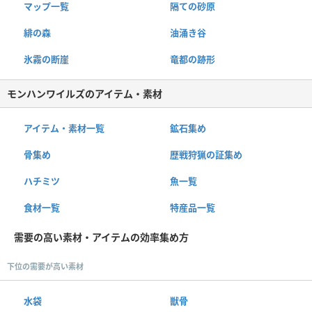
マップ一覧
隔ての砂原
緋の森
油涌き谷
氷霧の断崖
竜都の跡形
モンハンワイルズのアイテム・素材
アイテム・素材一覧
鉱石集め
骨集め
歴戦狩猟の証集め
ハチミツ
魚一覧
食材一覧
特産品一覧
需要の高い素材・アイテムの効率集め方
下位の需要が高い素材
水袋
獣骨