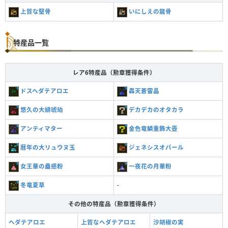
上質な堅骨
いにしえの龍骨
特産品一覧
レア6特産品（勲章獲得条件）
ドスヘダテアロエ
轟天蒼雷晶
悠久の大緋琥珀
デカデカのオタカラ
アンティマター
金色竜鱗重飾大壺
暦年の大リュウヌ玉
ジェネシスオパール
女王華の蠱惑粉
一夜花の月華粉
冬竜夏草
-
その他の特産品（勲章獲得条件）
ヘダテアロエ
上質なヘダテアロエ
沙胡椒の実