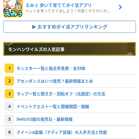
えみぅ 歩いて育ててポイ活アプリ
ペットを育ってポイ活しよう！可愛くやりがいがある新感覚アプリ
おすすめポイ活アプリランキング
モンハンワイルズの人気記事
1
モンスター一覧と弱点早見表｜全33体
2
アセンダンスはいつ発売？最新情報まとめ
3
マップ一覧と開き方・回転オフ（北固定）の方法
4
イベントクエスト一覧と開催期間・報酬
5
Switch2版の発売日・最新情報
6
クイーンα装備（ナディア装備）の入手方法と性能