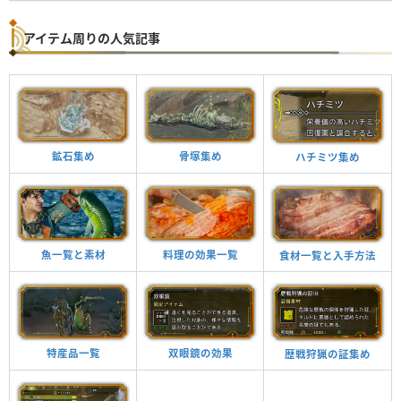
アイテム周りの人気記事
鉱石集め
骨塚集め
ハチミツ集め
魚一覧と素材
料理の効果一覧
食材一覧と入手方法
特産品一覧
双眼鏡の効果
歴戦狩猟の証集め