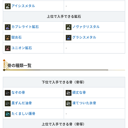
アイシスメタル
-
上位で入手できる鉱石
カブレライト鉱石
ノヴァクリスタル
獄炎石
グラシスメタル
ユニオン鉱石
-
骨の種類一覧
下位で入手できる骨（骨塚）
なぞの骨
頑丈な骨
黒ずんだ油骨
凍てついた氷骨
たくましい護骨
-
上位で入手できる骨（骨塚）