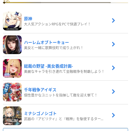
原神
大人気アクションRPGをPCで快適プレイ！
ハーレムオブトーキョー
美女と一緒に歌舞伎町で成り上がれ！
総裁の野望 -美女養成計画-
美麗なキャラを引き連れて金融戦争を制覇しよう！
千年戦争アイギス
個性豊かなユニットを指揮して敵を迎え撃て！
ミナシゴノシゴト
武器の『アビリティ』と『戦神』を駆使するターン制コマンドバトルRPG！