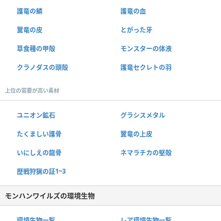
護竜の鱗
護竜の血
翼竜の皮
とがった牙
草食種の甲殻
モンスターの体液
クラノダスの頭殻
護竜セクレトの羽
上位の需要が高い素材
ユニオン鉱石
グラシスメタル
たくましい護骨
翼竜の上皮
いにしえの龍骨
ネマラチカの堅殻
歴戦狩猟の証1~3
モンハンワイルズの環境生物
環境生物一覧
レア環境生物一覧