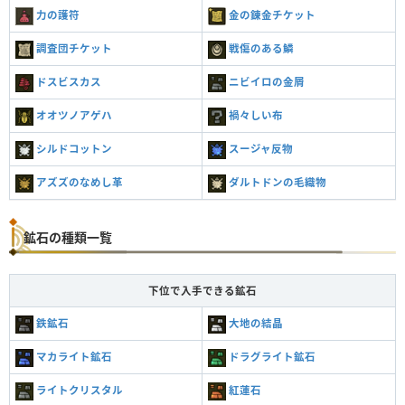
力の護符
金の錬金チケット
調査団チケット
戦傷のある鱗
ドスビスカス
ニビイロの金屑
オオツノアゲハ
禍々しい布
シルドコットン
スージャ反物
アズズのなめし革
ダルトドンの毛織物
鉱石の種類一覧
下位で入手できる鉱石
鉄鉱石
大地の結晶
マカライト鉱石
ドラグライト鉱石
ライトクリスタル
紅蓮石