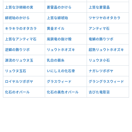
上質な沙胡椒の実
蒼雷晶のかけら
上質な蒼雷晶
緋琥珀のかけら
上質な緋琥珀
ツヤツヤのオタカラ
キラキラのオタカラ
黄金オイル
アンティマ石
上質なアンティマ石
風鋏竜の抜け殻
竜鱗の飾りツボ
逆鱗の飾りツボ
リュウトホオズキ
超熟リュウトホオズキ
源流のリュウヌ玉
乳白の繭糸
リュウヌ小石
リュウヌ玉石
いにしえの化石骨
ナガレツボボヤ
ロイヤルツボボヤ
グラスウィード
グラングラスウィード
化石のオパール
化石の美色オパール
古びた竜彫貨