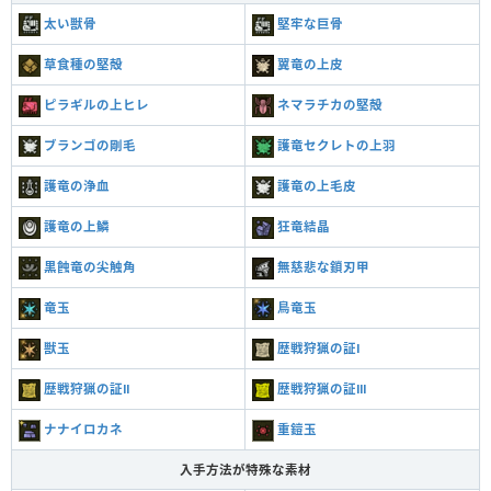
太い獣骨
堅牢な巨骨
草食種の堅殻
翼竜の上皮
ピラギルの上ヒレ
ネマラチカの堅殻
ブランゴの剛毛
護竜セクレトの上羽
護竜の浄血
護竜の上毛皮
護竜の上鱗
狂竜結晶
黒蝕竜の尖触角
無慈悲な鎖刃甲
竜玉
鳥竜玉
獣玉
歴戦狩猟の証Ⅰ
歴戦狩猟の証Ⅱ
歴戦狩猟の証Ⅲ
ナナイロカネ
重鎧玉
入手方法が特殊な素材