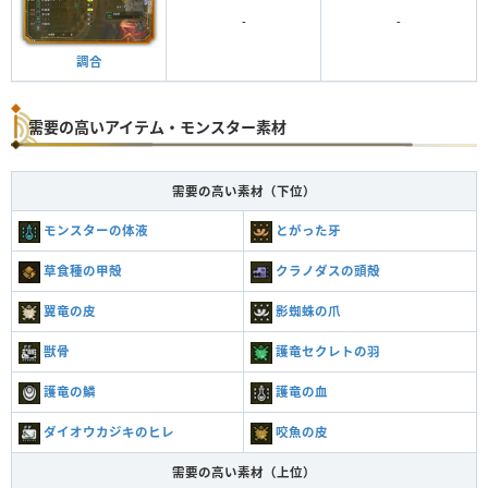
-
-
調合
需要の高いアイテム・モンスター素材
需要の高い素材（下位）
モンスターの体液
とがった牙
草食種の甲殻
クラノダスの頭殻
翼竜の皮
影蜘蛛の爪
獣骨
護竜セクレトの羽
護竜の鱗
護竜の血
ダイオウカジキのヒレ
咬魚の皮
需要の高い素材（上位）