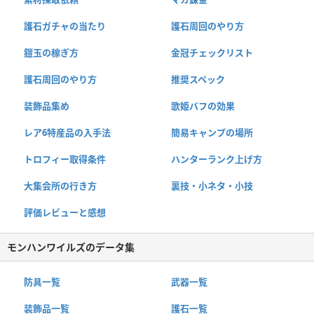
護石ガチャの当たり
護石周回のやり方
鎧玉の稼ぎ方
金冠チェックリスト
護石周回のやり方
推奨スペック
装飾品集め
歌姫バフの効果
レア6特産品の入手法
簡易キャンプの場所
トロフィー取得条件
ハンターランク上げ方
大集会所の行き方
裏技・小ネタ・小技
評価レビューと感想
モンハンワイルズのデータ集
防具一覧
武器一覧
装飾品一覧
護石一覧