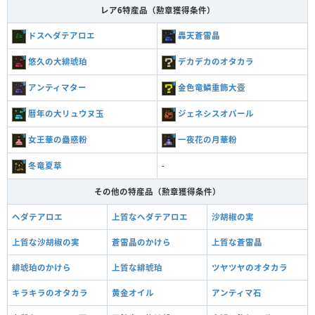
レア6特産品（勲章獲得条件）
ドスヘダテアロエ
轟天蒼雷晶
悠久の大緋琥珀
デカデカのオタカラ
アンティマター
金色竜鱗重飾大壺
暦年の大リュウヌ玉
ジェネシスオパール
女王華の蠱惑粉
一夜花の月華粉
冬竜夏草
-
その他の特産品（勲章獲得条件）
ヘダテアロエ
上質なヘダテアロエ
沙胡椒の実
上質な沙胡椒の実
蒼雷晶のかけら
上質な蒼雷晶
緋琥珀のかけら
上質な緋琥珀
ツヤツヤのオタカラ
キラキラのオタカラ
黄金オイル
アンティマ石