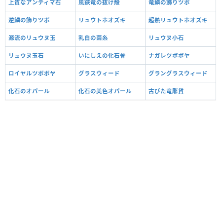
上質なアンティマ石
風鋏竜の抜け殻
竜鱗の飾りツボ
逆鱗の飾りツボ
リュウトホオズキ
超熟リュウトホオズキ
源流のリュウヌ玉
乳白の繭糸
リュウヌ小石
リュウヌ玉石
いにしえの化石骨
ナガレツボボヤ
ロイヤルツボボヤ
グラスウィード
グラングラスウィード
化石のオパール
化石の美色オパール
古びた竜彫貨