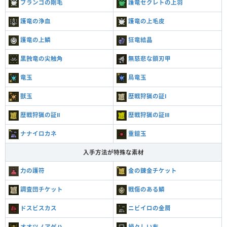
ブランゴの剛毛
護竜セクレトの上羽
護竜の浄血
護竜の上毛皮
護竜の上鱗
狂竜結晶
黒蝕竜の尖触角
無慈悲な鎖刃甲
竜玉
鳥竜玉
獣玉
歴戦狩猟の証Ⅰ
歴戦狩猟の証Ⅱ
歴戦狩猟の証Ⅲ
ナナイロカネ
重鎧玉
入手方法が特殊な素材
力の護符
金の錬金チケット
調査団チケット
戦傷のある鱗
ドスビスカス
ニビイロの金屑
オオツノアゲハ
禍々しい布