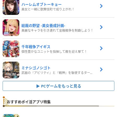
ハーレムオブトーキョー
美女と一緒に歌舞伎町で成り上がれ！
総裁の野望 -美女養成計画-
美麗なキャラを引き連れて金融戦争を制覇しよう！
千年戦争アイギス
個性豊かなユニットを指揮して敵を迎え撃て！
ミナシゴノシゴト
武器の『アビリティ』と『戦神』を駆使するターン制コマンドバトルRPG！
PCゲームをもっと見る
おすすめポイ活アプリ特集