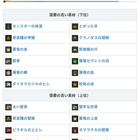
需要の高い素材（下位）
モンスターの体液
とがった牙
草食種の甲殻
クラノダスの頭殻
翼竜の皮
影蜘蛛の爪
獣骨
護竜セクレトの羽
護竜の鱗
護竜の血
ダイオウカジキのヒレ
咬魚の皮
需要の高い素材（上位）
太い獣骨
堅牢な巨骨
草食種の堅殻
翼竜の上皮
ピラギルの上ヒレ
ネマラチカの堅殻