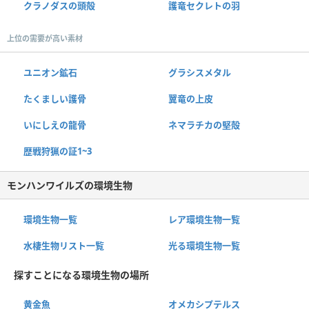
クラノダスの頭殻
護竜セクレトの羽
上位の需要が高い素材
ユニオン鉱石
グラシスメタル
たくましい護骨
翼竜の上皮
いにしえの龍骨
ネマラチカの堅殻
歴戦狩猟の証1~3
モンハンワイルズの環境生物
環境生物一覧
レア環境生物一覧
水棲生物リスト一覧
光る環境生物一覧
探すことになる環境生物の場所
黄金魚
オメカシプテルス