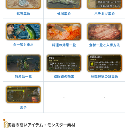
鉱石集め
骨塚集め
ハチミツ集め
魚一覧と素材
料理の効果一覧
食材一覧と入手方法
特産品一覧
双眼鏡の効果
歴戦狩猟の証集め
-
-
調合
需要の高いアイテム・モンスター素材