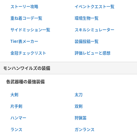
ストーリー攻略
イベントクエスト一覧
重ね着コーデ一覧
環境生物一覧
サイドミッション一覧
スキルシミュレーター
Tier表メーカー
装備投稿一覧
金冠チェックリスト
評価レビューと感想
モンハンワイルズの装備
各武器種の最強装備
大剣
太刀
片手剣
双剣
ハンマー
狩猟笛
ランス
ガンランス