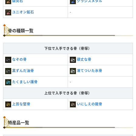
獄炎石
グラシスメタル
ユニオン鉱石
-
骨の種類一覧
下位で入手できる骨（骨塚）
なぞの骨
頑丈な骨
黒ずんだ油骨
凍てついた氷骨
たくましい護骨
-
上位で入手できる骨（骨塚）
上質な堅骨
いにしえの龍骨
特産品一覧