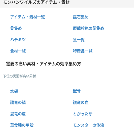
モンハンワイルズのアイテム・素材
アイテム・素材一覧
鉱石集め
骨集め
歴戦狩猟の証集め
ハチミツ
魚一覧
食材一覧
特産品一覧
需要の高い素材・アイテムの効率集め方
下位の需要が高い素材
水袋
獣骨
護竜の鱗
護竜の血
翼竜の皮
とがった牙
草食種の甲殻
モンスターの体液