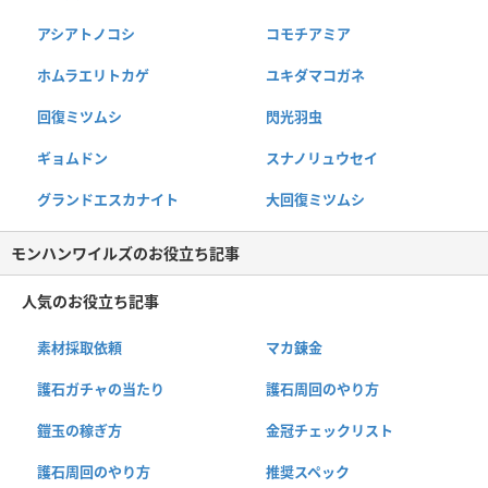
アシアトノコシ
コモチアミア
ホムラエリトカゲ
ユキダマコガネ
回復ミツムシ
閃光羽虫
ギョムドン
スナノリュウセイ
グランドエスカナイト
大回復ミツムシ
モンハンワイルズのお役立ち記事
人気のお役立ち記事
素材採取依頼
マカ錬金
護石ガチャの当たり
護石周回のやり方
鎧玉の稼ぎ方
金冠チェックリスト
護石周回のやり方
推奨スペック