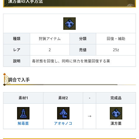
漢方薬の入手方法
種類
狩猟アイテム
分類
回復・補助
レア
2
売値
25z
説明
毒状態を回復し、同時に体力を微量回復する薬
調合で入手
素材1
素材2
-
完成品
→
解毒薬
アオキノコ
漢方薬