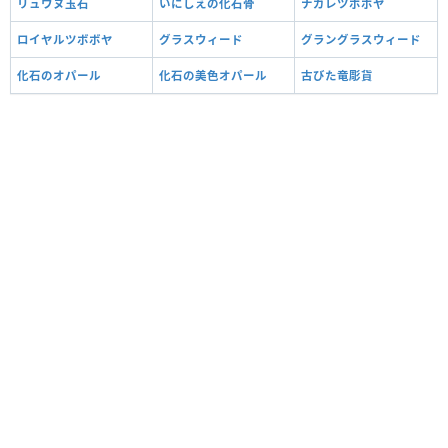
リュウヌ玉石
いにしえの化石骨
ナガレツボボヤ
ロイヤルツボボヤ
グラスウィード
グラングラスウィード
化石のオパール
化石の美色オパール
古びた竜彫貨