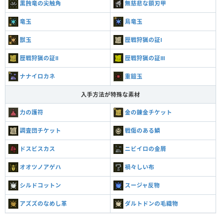
黒蝕竜の尖触角
無慈悲な鎖刃甲
竜玉
鳥竜玉
獣玉
歴戦狩猟の証Ⅰ
歴戦狩猟の証Ⅱ
歴戦狩猟の証Ⅲ
ナナイロカネ
重鎧玉
入手方法が特殊な素材
力の護符
金の錬金チケット
調査団チケット
戦傷のある鱗
ドスビスカス
ニビイロの金屑
オオツノアゲハ
禍々しい布
シルドコットン
スージャ反物
アズズのなめし革
ダルトドンの毛織物