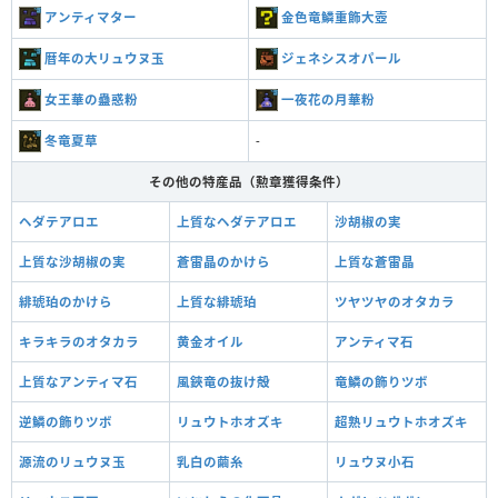
アンティマター
金色竜鱗重飾大壺
暦年の大リュウヌ玉
ジェネシスオパール
女王華の蠱惑粉
一夜花の月華粉
冬竜夏草
-
その他の特産品（勲章獲得条件）
ヘダテアロエ
上質なヘダテアロエ
沙胡椒の実
上質な沙胡椒の実
蒼雷晶のかけら
上質な蒼雷晶
緋琥珀のかけら
上質な緋琥珀
ツヤツヤのオタカラ
キラキラのオタカラ
黄金オイル
アンティマ石
上質なアンティマ石
風鋏竜の抜け殻
竜鱗の飾りツボ
逆鱗の飾りツボ
リュウトホオズキ
超熟リュウトホオズキ
源流のリュウヌ玉
乳白の繭糸
リュウヌ小石