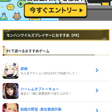
モンハンワイルズプレイヤーにおすすめ【PR】
PCで遊べるおすすめゲーム
原神
大人気アクションRPGをPCで快適プレイ！
ハーレムオブトーキョー
美女と一緒に歌舞伎町で成り上がれ！
総裁の野望 -美女養成計画-