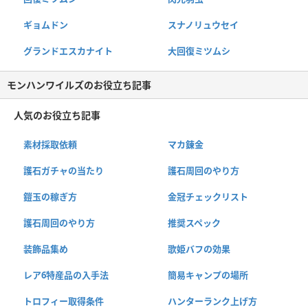
ギョムドン
スナノリュウセイ
グランドエスカナイト
大回復ミツムシ
モンハンワイルズのお役立ち記事
人気のお役立ち記事
素材採取依頼
マカ錬金
護石ガチャの当たり
護石周回のやり方
鎧玉の稼ぎ方
金冠チェックリスト
護石周回のやり方
推奨スペック
装飾品集め
歌姫バフの効果
レア6特産品の入手法
簡易キャンプの場所
トロフィー取得条件
ハンターランク上げ方