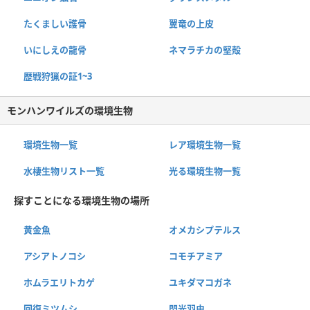
たくましい護骨
翼竜の上皮
いにしえの龍骨
ネマラチカの堅殻
歴戦狩猟の証1~3
モンハンワイルズの環境生物
環境生物一覧
レア環境生物一覧
水棲生物リスト一覧
光る環境生物一覧
探すことになる環境生物の場所
黄金魚
オメカシプテルス
アシアトノコシ
コモチアミア
ホムラエリトカゲ
ユキダマコガネ
回復ミツムシ
閃光羽虫