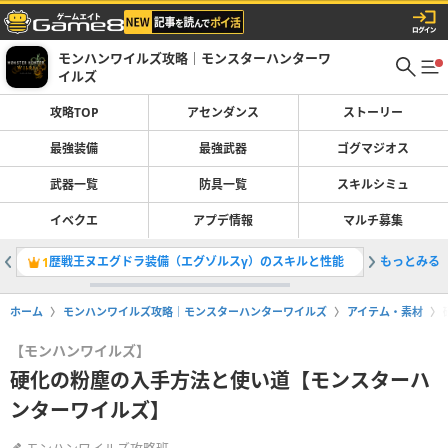
モンハンワイルズ攻略｜モンスターハンターワ
イルズ
攻略TOP
アセンダンス
ストーリー
最強装備
最強武器
ゴグマジオス
武器一覧
防具一覧
スキルシミュ
イベクエ
アプデ情報
マルチ募集
歴戦王ヌエグドラ装備（エグゾルスγ）のスキルと性能
もっとみる
双剣の最
1
2
ホーム
モンハンワイルズ攻略｜モンスターハンターワイルズ
アイテム・素材
【モンハンワイルズ】
硬化の粉塵の入手方法と使い道【モンスターハ
ンターワイルズ】