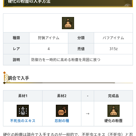
硬化の粉塵の入手方法
種類
狩猟アイテム
分類
バフアイテム
レア
4
売値
315z
説明
防御力を一時的に高める粉塵を周囲に放つ
調合で入手
素材1
素材2
-
完成品
→
不死虫のエキス
忍耐の種
硬化の粉塵
硬化の粉塵は調合で入手するのが一般的で、不死虫エキス（不死虫）と忍