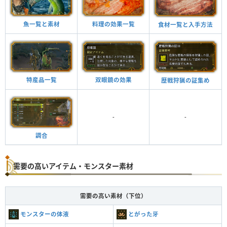
魚一覧と素材
料理の効果一覧
食材一覧と入手方法
特産品一覧
双眼鏡の効果
歴戦狩猟の証集め
-
-
調合
需要の高いアイテム・モンスター素材
需要の高い素材（下位）
モンスターの体液
とがった牙