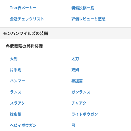
Tier表メーカー
装備投稿一覧
金冠チェックリスト
評価レビューと感想
モンハンワイルズの装備
各武器種の最強装備
大剣
太刀
片手剣
双剣
ハンマー
狩猟笛
ランス
ガンランス
スラアク
チャアク
操虫棍
ライトボウガン
ヘビィボウガン
弓