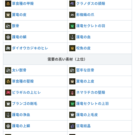
草食種の甲殻
クラノダスの頭殻
翼竜の皮
影蜘蛛の爪
獣骨
護竜セクレトの羽
護竜の鱗
護竜の血
ダイオウカジキのヒレ
咬魚の皮
需要の高い素材（上位）
太い獣骨
堅牢な巨骨
草食種の堅殻
翼竜の上皮
ピラギルの上ヒレ
ネマラチカの堅殻
ブランゴの剛毛
護竜セクレトの上羽
護竜の浄血
護竜の上毛皮
護竜の上鱗
狂竜結晶