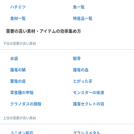
ハチミツ
魚一覧
食材一覧
特産品一覧
需要の高い素材・アイテムの効率集め方
下位の需要が高い素材
水袋
獣骨
護竜の鱗
護竜の血
翼竜の皮
とがった牙
草食種の甲殻
モンスターの体液
クラノダスの頭殻
護竜セクレトの羽
上位の需要が高い素材
ユニオン鉱石
グラシスメタル