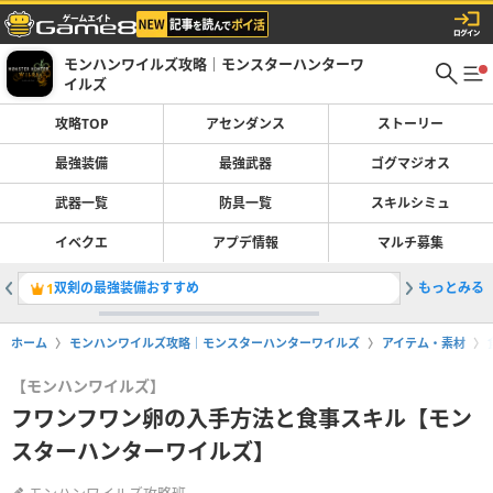
モンハンワイルズ攻略｜モンスターハンターワ
イルズ
攻略TOP
アセンダンス
ストーリー
最強装備
最強武器
ゴグマジオス
武器一覧
防具一覧
スキルシミュ
イベクエ
アプデ情報
マルチ募集
双剣の最強装備おすすめ
もっとみる
アセンダ
1
2
ホーム
モンハンワイルズ攻略｜モンスターハンターワイルズ
アイテム・素材
【モンハンワイルズ】
フワンフワン卵の入手方法と食事スキル【モン
スターハンターワイルズ】