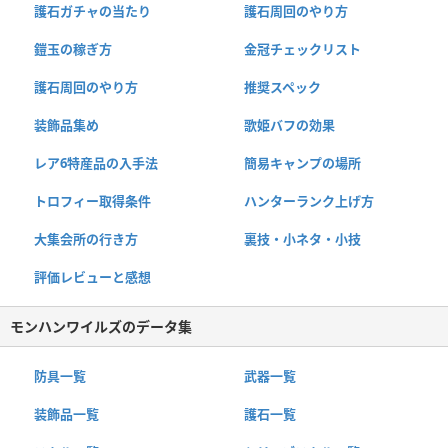
護石ガチャの当たり
護石周回のやり方
鎧玉の稼ぎ方
金冠チェックリスト
護石周回のやり方
推奨スペック
装飾品集め
歌姫バフの効果
レア6特産品の入手法
簡易キャンプの場所
トロフィー取得条件
ハンターランク上げ方
大集会所の行き方
裏技・小ネタ・小技
評価レビューと感想
モンハンワイルズのデータ集
防具一覧
武器一覧
装飾品一覧
護石一覧