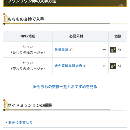
フワンフワン卵の入手方法
もちもの交換で入手
NPC/場所
必要素材
個数
セッカ
x2
冬竜夏草
x1
↔
（交わりの峰スージャ）
セッカ
x2
金色竜鱗重飾大壺
x1
↔
（交わりの峰スージャ）
▶︎もちもの交換一覧とおすすめを見る
サイドミッションの報酬
・
断崖に木霊して