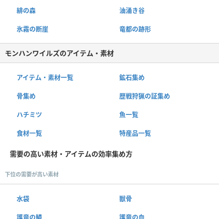
緋の森
油涌き谷
氷霧の断崖
竜都の跡形
モンハンワイルズのアイテム・素材
アイテム・素材一覧
鉱石集め
骨集め
歴戦狩猟の証集め
ハチミツ
魚一覧
食材一覧
特産品一覧
需要の高い素材・アイテムの効率集め方
下位の需要が高い素材
水袋
獣骨
護竜の鱗
護竜の血