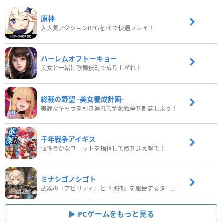
原神
大人気アクションRPGをPCで快適プレイ！
ハーレムオブトーキョー
美女と一緒に歌舞伎町で成り上がれ！
総裁の野望 -美女養成計画-
美麗なキャラを引き連れて金融戦争を制覇しよう！
千年戦争アイギス
個性豊かなユニットを指揮して敵を迎え撃て！
ミナシゴノシゴト
武器の『アビリティ』と『戦神』を駆使するターン制コマンドバトルRPG！
PCゲームをもっと見る