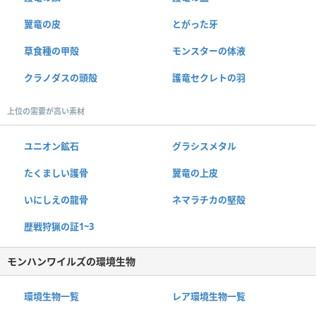
翼竜の皮
とがった牙
草食種の甲殻
モンスターの体液
クラノダスの頭殻
護竜セクレトの羽
上位の需要が高い素材
ユニオン鉱石
グラシスメタル
たくましい護骨
翼竜の上皮
いにしえの龍骨
ネマラチカの堅殻
歴戦狩猟の証1~3
モンハンワイルズの環境生物
環境生物一覧
レア環境生物一覧