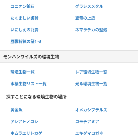
ユニオン鉱石
グラシスメタル
たくましい護骨
翼竜の上皮
いにしえの龍骨
ネマラチカの堅殻
歴戦狩猟の証1~3
モンハンワイルズの環境生物
環境生物一覧
レア環境生物一覧
水棲生物リスト一覧
光る環境生物一覧
探すことになる環境生物の場所
黄金魚
オメカシプテルス
アシアトノコシ
コモチアミア
ホムラエリトカゲ
ユキダマコガネ