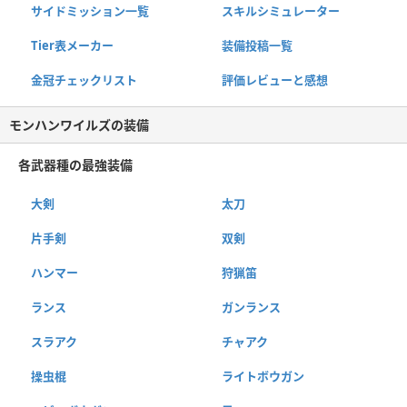
サイドミッション一覧
スキルシミュレーター
Tier表メーカー
装備投稿一覧
金冠チェックリスト
評価レビューと感想
モンハンワイルズの装備
各武器種の最強装備
大剣
太刀
片手剣
双剣
ハンマー
狩猟笛
ランス
ガンランス
スラアク
チャアク
操虫棍
ライトボウガン