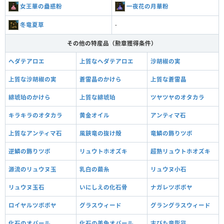
女王華の蠱惑粉
一夜花の月華粉
冬竜夏草
-
その他の特産品（勲章獲得条件）
ヘダテアロエ
上質なヘダテアロエ
沙胡椒の実
上質な沙胡椒の実
蒼雷晶のかけら
上質な蒼雷晶
緋琥珀のかけら
上質な緋琥珀
ツヤツヤのオタカラ
キラキラのオタカラ
黄金オイル
アンティマ石
上質なアンティマ石
風鋏竜の抜け殻
竜鱗の飾りツボ
逆鱗の飾りツボ
リュウトホオズキ
超熟リュウトホオズキ
源流のリュウヌ玉
乳白の繭糸
リュウヌ小石
リュウヌ玉石
いにしえの化石骨
ナガレツボボヤ
ロイヤルツボボヤ
グラスウィード
グラングラスウィード
化石のオパール
化石の美色オパール
古びた竜彫貨