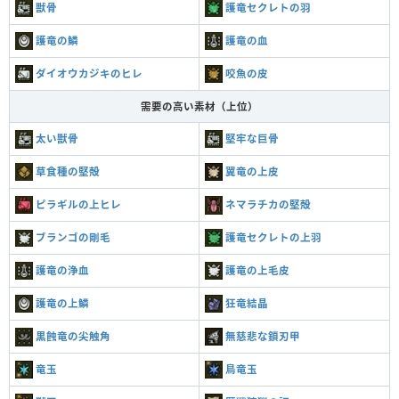
獣骨
護竜セクレトの羽
護竜の鱗
護竜の血
ダイオウカジキのヒレ
咬魚の皮
需要の高い素材（上位）
太い獣骨
堅牢な巨骨
草食種の堅殻
翼竜の上皮
ピラギルの上ヒレ
ネマラチカの堅殻
ブランゴの剛毛
護竜セクレトの上羽
護竜の浄血
護竜の上毛皮
護竜の上鱗
狂竜結晶
黒蝕竜の尖触角
無慈悲な鎖刃甲
竜玉
鳥竜玉