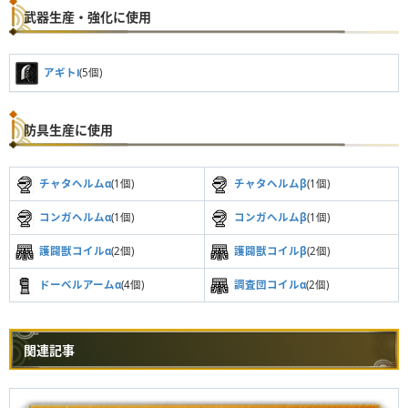
武器生産・強化に使用
アギトⅠ
(5個)
防具生産に使用
チャタヘルムα
(1個)
チャタヘルムβ
(1個)
コンガヘルムα
(1個)
コンガヘルムβ
(1個)
護闢獣コイルα
(2個)
護闢獣コイルβ
(2個)
ドーベルアームα
(4個)
調査団コイルα
(2個)
関連記事