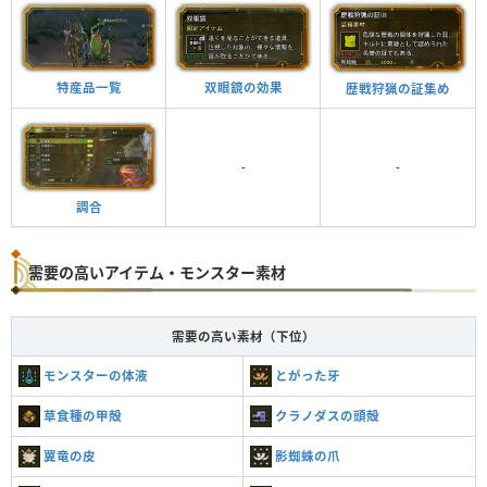
特産品一覧
双眼鏡の効果
歴戦狩猟の証集め
-
-
調合
需要の高いアイテム・モンスター素材
需要の高い素材（下位）
モンスターの体液
とがった牙
草食種の甲殻
クラノダスの頭殻
翼竜の皮
影蜘蛛の爪