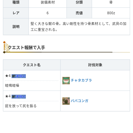
種類
装備素材
分類
骨
レア
6
売値
800z
堅く大きな獣の骨。高い剛性を持つ骨素材として、武具の加
説明
工に重宝される。
クエスト報酬で入手
クエスト名
討伐対象
★4
チャタカブラ
蛙鳴蛙噪
★4
ババコンガ
屁を放って尻を振る