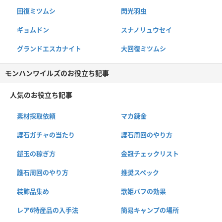
回復ミツムシ
閃光羽虫
ギョムドン
スナノリュウセイ
グランドエスカナイト
大回復ミツムシ
モンハンワイルズのお役立ち記事
人気のお役立ち記事
素材採取依頼
マカ錬金
護石ガチャの当たり
護石周回のやり方
鎧玉の稼ぎ方
金冠チェックリスト
護石周回のやり方
推奨スペック
装飾品集め
歌姫バフの効果
レア6特産品の入手法
簡易キャンプの場所