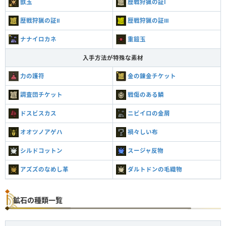
獣玉
歴戦狩猟の証Ⅰ
歴戦狩猟の証Ⅱ
歴戦狩猟の証Ⅲ
ナナイロカネ
重鎧玉
入手方法が特殊な素材
力の護符
金の錬金チケット
調査団チケット
戦傷のある鱗
ドスビスカス
ニビイロの金屑
オオツノアゲハ
禍々しい布
シルドコットン
スージャ反物
アズズのなめし革
ダルトドンの毛織物
鉱石の種類一覧