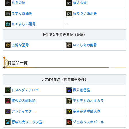
なぞの骨
頑丈な骨
黒ずんだ油骨
凍てついた氷骨
たくましい護骨
-
上位で入手できる骨（骨塚）
上質な堅骨
いにしえの龍骨
特産品一覧
レア6特産品（勲章獲得条件）
ドスヘダテアロエ
轟天蒼雷晶
悠久の大緋琥珀
デカデカのオタカラ
アンティマター
金色竜鱗重飾大壺
暦年の大リュウヌ玉
ジェネシスオパール