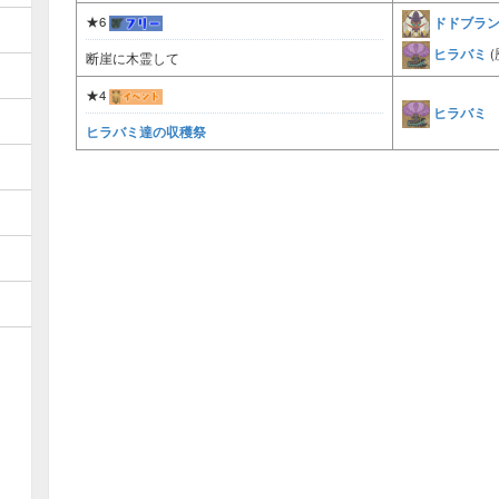
ドドブラ
★6
ヒラバミ
(
断崖に木霊して
★4
ヒラバミ
ヒラバミ達の収穫祭