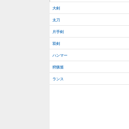
大剣
太刀
片手剣
双剣
ハンマー
狩猟笛
ランス