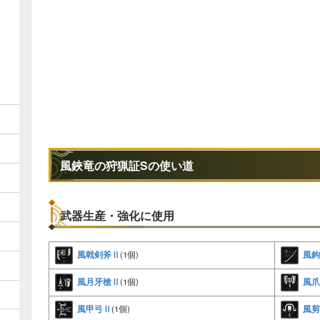
風鋏竜の狩猟証Sの使い道
武器生産・強化に使用
風戟剣斧Ⅱ
風鉤
(1個)
風月牙槍Ⅱ
風爪
(1個)
風甲弓Ⅱ
風剪
(1個)