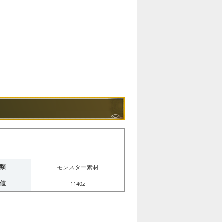
類
モンスター素材
値
1140z
。