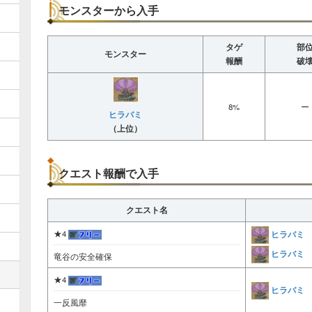
モンスターから入手
タゲ
部
モンスター
報酬
破
8%
ー
ヒラバミ
（上位）
クエスト報酬で入手
クエスト名
ヒラバミ
★4
ヒラバミ
竜谷の安全確保
★4
ヒラバミ
一反風靡