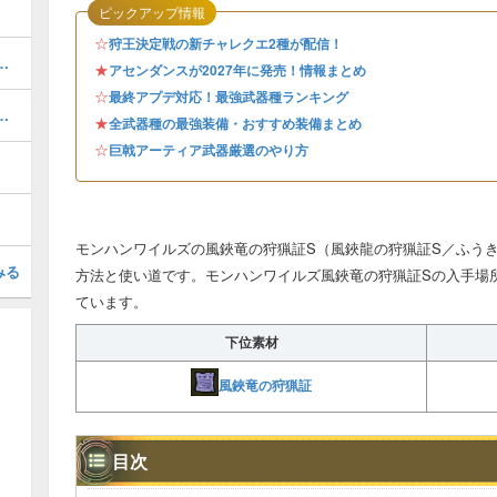
ピックアップ情報
☆
狩王決定戦の新チャレクエ2種が配信！
求めてのプーギーの場所と報酬
★
アセンダンスが2027年に発売！情報まとめ
☆
最終アプデ対応！最強武器種ランキング
ポイントのやり方やコツを解説
★
全武器種の最強装備・おすすめ装備まとめ
☆
巨戟アーティア武器厳選のやり方
モンハンワイルズの風鋏竜の狩猟証S（風鋏龍の狩猟証S／ふう
みる
方法と使い道です。モンハンワイルズ風鋏竜の狩猟証Sの入手場
ています。
下位素材
風鋏竜の狩猟証
目次