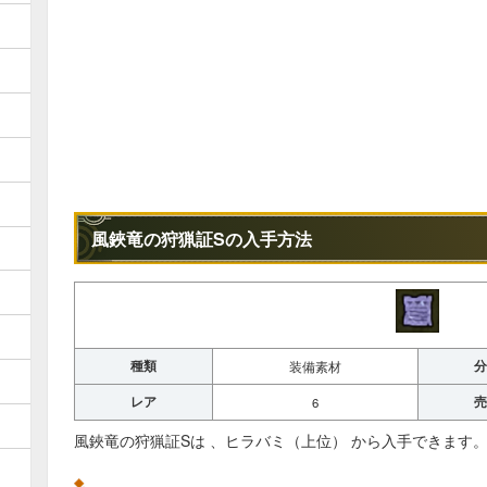
風鋏竜の狩猟証Sの入手方法
種類
分
装備素材
レア
売
6
風鋏竜の狩猟証Sは 、ヒラバミ（上位） から入手できます