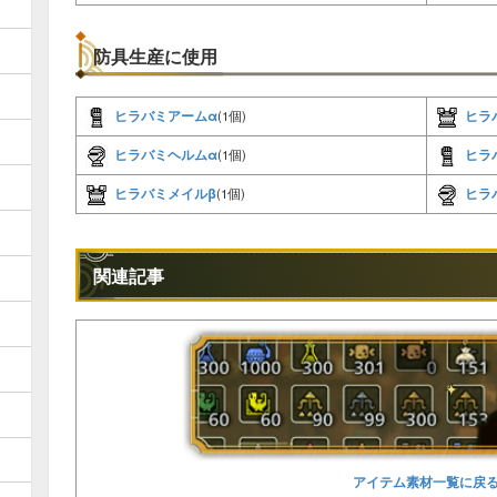
防具生産に使用
ヒラバミアームα
ヒラ
(1個)
ヒラバミヘルムα
ヒラ
(1個)
ヒラバミメイルβ
ヒラ
(1個)
関連記事
アイテム素材一覧に戻