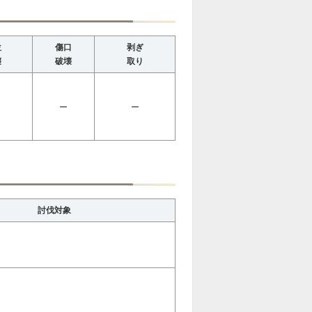
位
傷口
剥ぎ
壊
破壊
取り
ー
ー
討伐対象