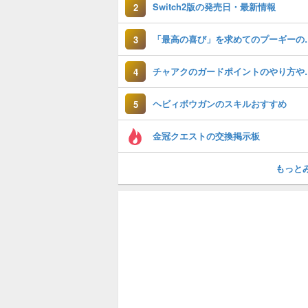
Switch2版の発売日・最新情報
2
「最高の喜び」を
3
チャアクのガード
4
ヘビィボウガンのスキルおすすめ
5
金冠クエストの交換掲示板
もっと