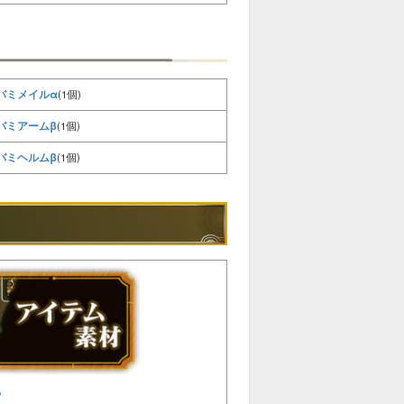
バミメイルα
(1個)
バミアームβ
(1個)
バミヘルムβ
(1個)
る