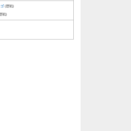
ンゴ
(歴戦)
歴戦)