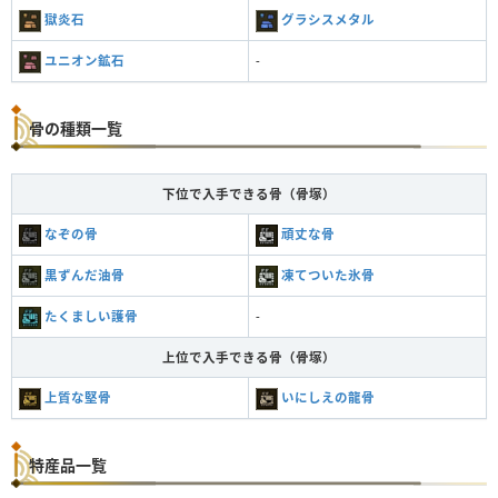
獄炎石
グラシスメタル
ユニオン鉱石
-
骨の種類一覧
下位で入手できる骨（骨塚）
なぞの骨
頑丈な骨
黒ずんだ油骨
凍てついた氷骨
たくましい護骨
-
上位で入手できる骨（骨塚）
上質な堅骨
いにしえの龍骨
特産品一覧