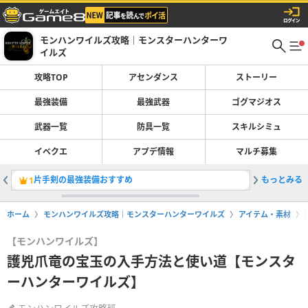
モンハンワイルズ攻略｜モンスターハンターワ
イルズ
攻略TOP
アセンダンス
ストーリー
最強装備
最強武器
ゴグマジオス
武器一覧
防具一覧
スキルシミュ
イベクエ
アプデ情報
マルチ募集
片手剣の最強装備おすすめ
もっとみる
太刀の最
1
2
ホーム
モンハンワイルズ攻略｜モンスターハンターワイルズ
アイテム・素材
【モンハンワイルズ】
護兇爪竜の宝玉の入手方法と使い道【モンスタ
ーハンターワイルズ】