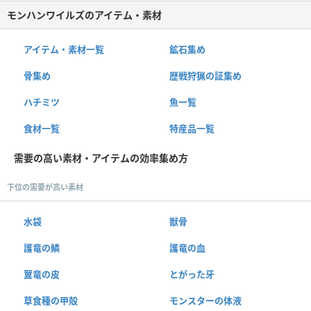
モンハンワイルズのアイテム・素材
アイテム・素材一覧
鉱石集め
骨集め
歴戦狩猟の証集め
ハチミツ
魚一覧
食材一覧
特産品一覧
需要の高い素材・アイテムの効率集め方
下位の需要が高い素材
水袋
獣骨
護竜の鱗
護竜の血
翼竜の皮
とがった牙
草食種の甲殻
モンスターの体液