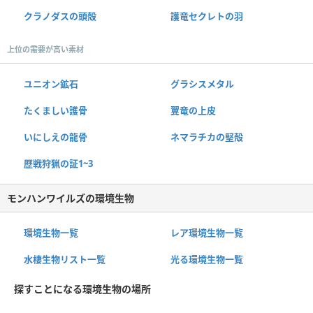
クラノダスの頭殻
護竜セクレトの羽
上位の需要が高い素材
ユニオン鉱石
グラシスメタル
たくましい護骨
翼竜の上皮
いにしえの龍骨
ネマラチカの堅殻
歴戦狩猟の証1~3
モンハンワイルズの環境生物
環境生物一覧
レア環境生物一覧
水棲生物リスト一覧
光る環境生物一覧
探すことになる環境生物の場所