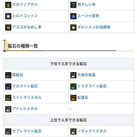
オオツノアゲハ
禍々しい布
シルドコットン
スージャ反物
アズズのなめし革
ダルトドンの毛織物
鉱石の種類一覧
下位で入手できる鉱石
鉄鉱石
大地の結晶
マカライト鉱石
ドラグライト鉱石
ライトクリスタル
紅蓮石
アイシスメタル
-
上位で入手できる鉱石
カブレライト鉱石
ノヴァクリスタル