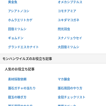
黄金魚
オメカシプテルス
アシアトノコシ
コモチアミア
ホムラエリトカゲ
ユキダマコガネ
回復ミツムシ
閃光羽虫
ギョムドン
スナノリュウセイ
グランドエスカナイト
大回復ミツムシ
モンハンワイルズのお役立ち記事
人気のお役立ち記事
素材採取依頼
マカ錬金
護石ガチャの当たり
護石周回のやり方
鎧玉の稼ぎ方
金冠チェックリスト