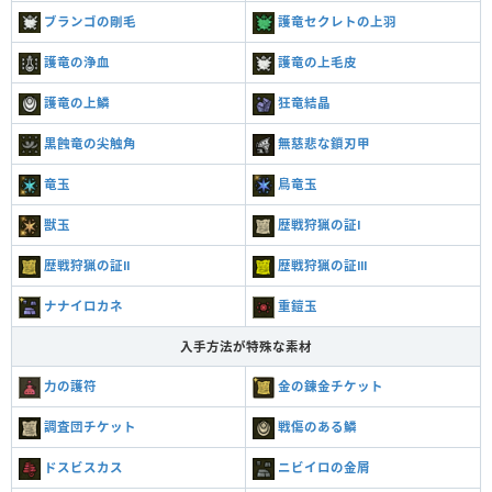
ブランゴの剛毛
護竜セクレトの上羽
護竜の浄血
護竜の上毛皮
護竜の上鱗
狂竜結晶
黒蝕竜の尖触角
無慈悲な鎖刃甲
竜玉
鳥竜玉
獣玉
歴戦狩猟の証Ⅰ
歴戦狩猟の証Ⅱ
歴戦狩猟の証Ⅲ
ナナイロカネ
重鎧玉
入手方法が特殊な素材
力の護符
金の錬金チケット
調査団チケット
戦傷のある鱗
ドスビスカス
ニビイロの金屑