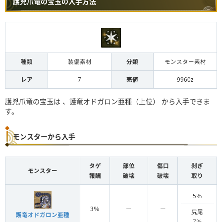
護兇爪竜の宝玉の入手方法
種類
装備素材
分類
モンスター素材
レア
7
売値
9960z
護兇爪竜の宝玉は 、護竜オドガロン亜種（上位） から入手できま
す。
モンスターから入手
タゲ
部位
傷口
剥ぎ
モンスター
報酬
破壊
破壊
取り
5％
3％
ー
ー
尻尾
護竜オドガロン亜種
7％