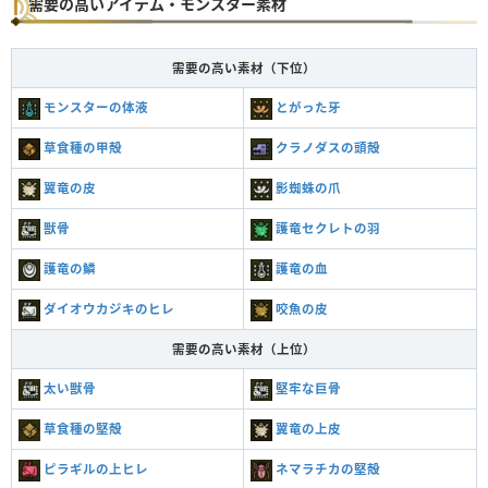
需要の高いアイテム・モンスター素材
需要の高い素材（下位）
モンスターの体液
とがった牙
草食種の甲殻
クラノダスの頭殻
翼竜の皮
影蜘蛛の爪
獣骨
護竜セクレトの羽
護竜の鱗
護竜の血
ダイオウカジキのヒレ
咬魚の皮
需要の高い素材（上位）
太い獣骨
堅牢な巨骨
草食種の堅殻
翼竜の上皮
ピラギルの上ヒレ
ネマラチカの堅殻