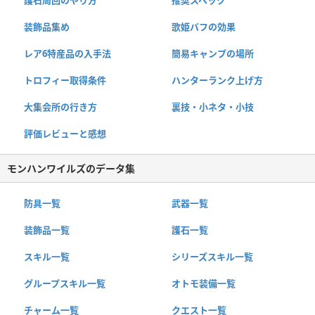
護石周回のやり方
推奨スペック
装飾品集め
歌姫バフの効果
レア6特産品の入手法
簡易キャンプの場所
トロフィー取得条件
ハンターランク上げ方
大集会所の行き方
裏技・小ネタ・小技
評価レビューと感想
モンハンワイルズのデータ集
防具一覧
武器一覧
装飾品一覧
護石一覧
スキル一覧
シリーズスキル一覧
グループスキル一覧
オトモ装備一覧
チャーム一覧
クエスト一覧