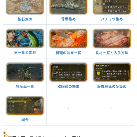
鉱石集め
骨塚集め
ハチミツ集め
魚一覧と素材
料理の効果一覧
食材一覧と入手方法
特産品一覧
双眼鏡の効果
歴戦狩猟の証集め
-
-
調合