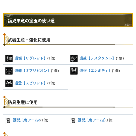
護兇爪竜の宝玉の使い道
武器生産・強化に使用
遺憾【リグレット】
(1個)
遺戒【テスタメント】
(1個)
遺却【オブリビオン】
(1個)
遺恨【エンミティ】
(1個)
遺霊【スピリット】
(1個)
防具生産に使用
護兇爪竜アームα
(1個)
護兇爪竜アームβ
(1個)