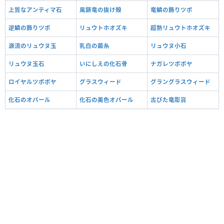
上質なアンティマ石
風鋏竜の抜け殻
竜鱗の飾りツボ
逆鱗の飾りツボ
リュウトホオズキ
超熟リュウトホオズキ
源流のリュウヌ玉
乳白の繭糸
リュウヌ小石
リュウヌ玉石
いにしえの化石骨
ナガレツボボヤ
ロイヤルツボボヤ
グラスウィード
グラングラスウィード
化石のオパール
化石の美色オパール
古びた竜彫貨