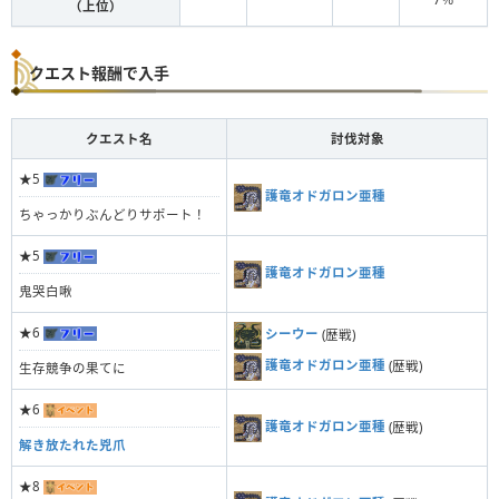
（上位）
クエスト報酬で入手
クエスト名
討伐対象
★5
護竜オドガロン亜種
ちゃっかりぶんどりサポート！
★5
護竜オドガロン亜種
鬼哭白啾
★6
シーウー
(歴戦)
護竜オドガロン亜種
(歴戦)
生存競争の果てに
★6
護竜オドガロン亜種
(歴戦)
解き放たれた兇爪
★8