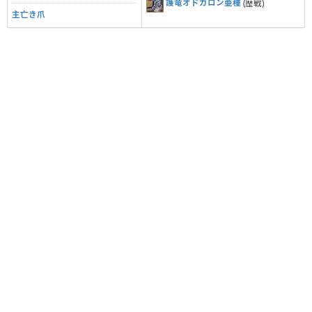
護竜オドガロン亜種
(歴戦)
主亡き爪