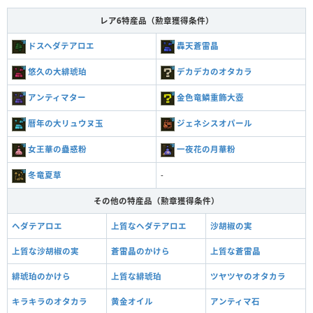
レア6特産品（勲章獲得条件）
ドスヘダテアロエ
轟天蒼雷晶
悠久の大緋琥珀
デカデカのオタカラ
アンティマター
金色竜鱗重飾大壺
暦年の大リュウヌ玉
ジェネシスオパール
女王華の蠱惑粉
一夜花の月華粉
冬竜夏草
-
その他の特産品（勲章獲得条件）
ヘダテアロエ
上質なヘダテアロエ
沙胡椒の実
上質な沙胡椒の実
蒼雷晶のかけら
上質な蒼雷晶
緋琥珀のかけら
上質な緋琥珀
ツヤツヤのオタカラ
キラキラのオタカラ
黄金オイル
アンティマ石