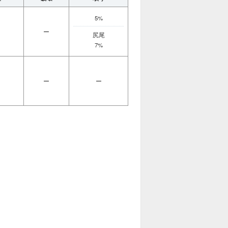
5%
ー
尻尾
7%
ー
ー