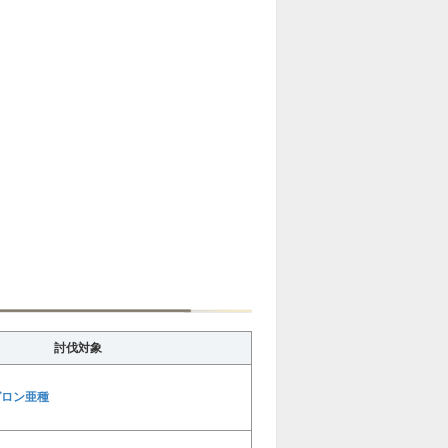
討伐対象
ガロン亜種