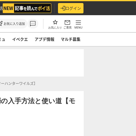
活
ログイン
お気に入り追加
ご意見
MENU
お気に入り
ミュ
イベクエ
アプデ情報
マルチ募集
ターハンターワイルズ】
鱗の入手方法と使い道【モ