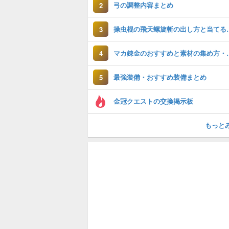
弓の調整内容まとめ
2
操虫棍の飛天螺
3
マカ錬金のおす
4
最強装備・おすすめ装備まとめ
5
金冠クエストの交換掲示板
もっと