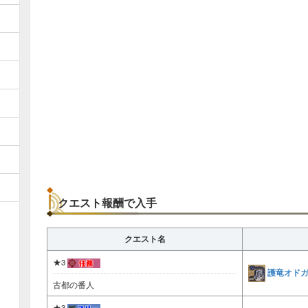
クエスト報酬で入手
クエスト名
★3
護竜オド
古都の番人
★3