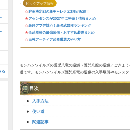
ピックアップ情報
☆
狩王決定戦の新チャレクエ2種が配信！
旋斬の出し方と当てるコツ
★
アセンダンスが2027年に発売！情報まとめ
☆
最終アプデ対応！最強武器種ランキング
すめと素材の集め方・場所
★
全武器種の最強装備・おすすめ装備まとめ
☆
巨戟アーティア武器厳選のやり方
モンハンワイルズの護兇爪竜の逆鱗（護兇爪龍の逆鱗／ごきょう
みる
道です。モンハンワイルズ護兇爪竜の逆鱗の入手場所やモンスタ
目次
入手方法
使い道
関連記事