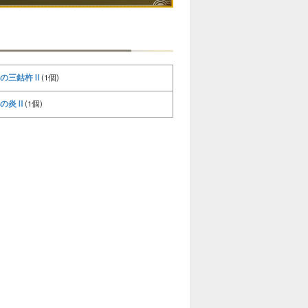
の三鈷杵Ⅱ
(1個)
の炎Ⅱ
(1個)