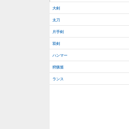
大剣
太刀
片手剣
双剣
ハンマー
狩猟笛
ランス