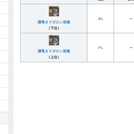
3%
ー
護竜オドガロン亜種
（下位）
7%
ー
護竜オドガロン亜種
（上位）