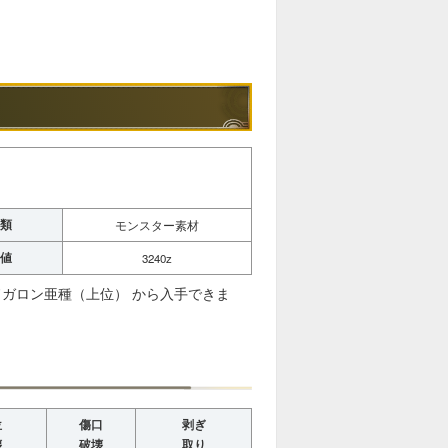
類
モンスター素材
値
3240z
ガロン亜種（上位） から入手できま
位
傷口
剥ぎ
壊
破壊
取り