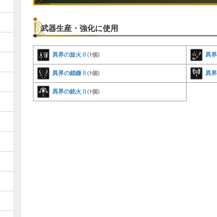
武器生産・強化に使用
異界の旋火Ⅱ
異界
(1個)
異界の鎖鎌Ⅱ
異界
(1個)
異界の銃火Ⅱ
(1個)