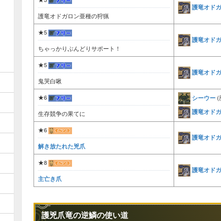
護竜オド
護竜オドガロン亜種の狩猟
★5
護竜オド
ちゃっかりぶんどりサポート！
★5
護竜オド
鬼哭白啾
シーウー
★6
(
護竜オド
生存競争の果てに
★6
護竜オド
解き放たれた兇爪
★8
護竜オド
主亡き爪
護兇爪竜の逆鱗の使い道