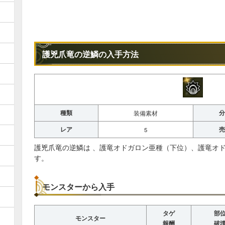
護兇爪竜の逆鱗の入手方法
種類
分
装備素材
レア
売
5
護兇爪竜の逆鱗は 、護竜オドガロン亜種（下位）、護竜オド
す。
モンスターから入手
タゲ
部
モンスター
報酬
破