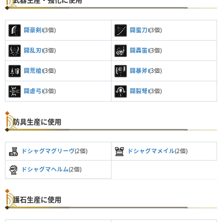
闢豪剣Ⅰ
(3個)
闢蛮刀Ⅰ
(3個)
闢乱刃Ⅰ
(3個)
闢轟笛Ⅰ
(3個)
闢荒槍Ⅰ
(3個)
闢暴斧Ⅰ
(3個)
闢虐弓Ⅰ
(3個)
闢裂弩Ⅰ
(3個)
防具生産に使用
ドシャグマグリーヴ
(2個)
ドシャグマメイル
(2個)
ドシャグマヘルム
(2個)
護石生産に使用