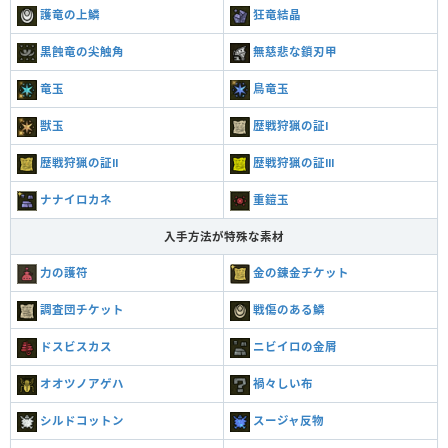
護竜の上鱗
狂竜結晶
黒蝕竜の尖触角
無慈悲な鎖刃甲
竜玉
鳥竜玉
獣玉
歴戦狩猟の証Ⅰ
歴戦狩猟の証Ⅱ
歴戦狩猟の証Ⅲ
ナナイロカネ
重鎧玉
入手方法が特殊な素材
力の護符
金の錬金チケット
調査団チケット
戦傷のある鱗
ドスビスカス
ニビイロの金屑
オオツノアゲハ
禍々しい布
シルドコットン
スージャ反物