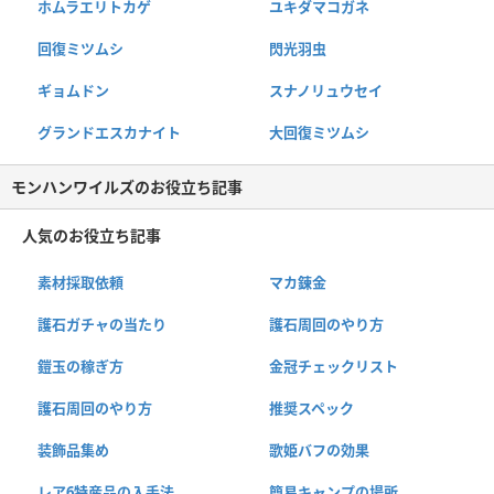
ホムラエリトカゲ
ユキダマコガネ
回復ミツムシ
閃光羽虫
ギョムドン
スナノリュウセイ
グランドエスカナイト
大回復ミツムシ
モンハンワイルズのお役立ち記事
人気のお役立ち記事
素材採取依頼
マカ錬金
護石ガチャの当たり
護石周回のやり方
鎧玉の稼ぎ方
金冠チェックリスト
護石周回のやり方
推奨スペック
装飾品集め
歌姫バフの効果
レア6特産品の入手法
簡易キャンプの場所