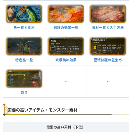
魚一覧と素材
料理の効果一覧
食材一覧と入手方法
特産品一覧
双眼鏡の効果
歴戦狩猟の証集め
-
-
調合
需要の高いアイテム・モンスター素材
需要の高い素材（下位）