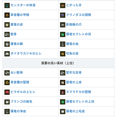
モンスターの体液
とがった牙
草食種の甲殻
クラノダスの頭殻
翼竜の皮
影蜘蛛の爪
獣骨
護竜セクレトの羽
護竜の鱗
護竜の血
ダイオウカジキのヒレ
咬魚の皮
需要の高い素材（上位）
太い獣骨
堅牢な巨骨
草食種の堅殻
翼竜の上皮
ピラギルの上ヒレ
ネマラチカの堅殻
ブランゴの剛毛
護竜セクレトの上羽
護竜の浄血
護竜の上毛皮