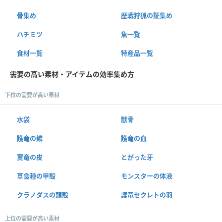
骨集め
歴戦狩猟の証集め
ハチミツ
魚一覧
食材一覧
特産品一覧
需要の高い素材・アイテムの効率集め方
下位の需要が高い素材
水袋
獣骨
護竜の鱗
護竜の血
翼竜の皮
とがった牙
草食種の甲殻
モンスターの体液
クラノダスの頭殻
護竜セクレトの羽
上位の需要が高い素材