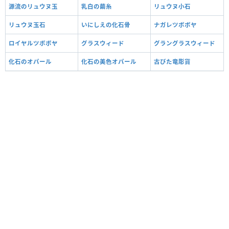
源流のリュウヌ玉
乳白の繭糸
リュウヌ小石
リュウヌ玉石
いにしえの化石骨
ナガレツボボヤ
ロイヤルツボボヤ
グラスウィード
グラングラスウィード
化石のオパール
化石の美色オパール
古びた竜彫貨