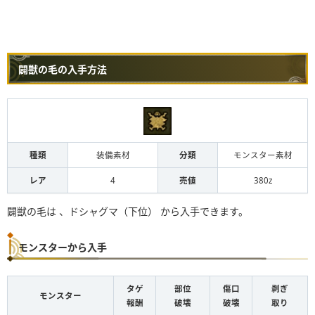
闢獣の毛の入手方法
種類
装備素材
分類
モンスター素材
レア
4
売値
380z
闢獣の毛は 、ドシャグマ（下位） から入手できます。
モンスターから入手
タゲ
部位
傷口
剥ぎ
モンスター
報酬
破壊
破壊
取り