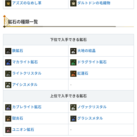
アズズのなめし革
ダルトドンの毛織物
鉱石の種類一覧
下位で入手できる鉱石
鉄鉱石
大地の結晶
マカライト鉱石
ドラグライト鉱石
ライトクリスタル
紅蓮石
アイシスメタル
-
上位で入手できる鉱石
カブレライト鉱石
ノヴァクリスタル
獄炎石
グラシスメタル
ユニオン鉱石
-