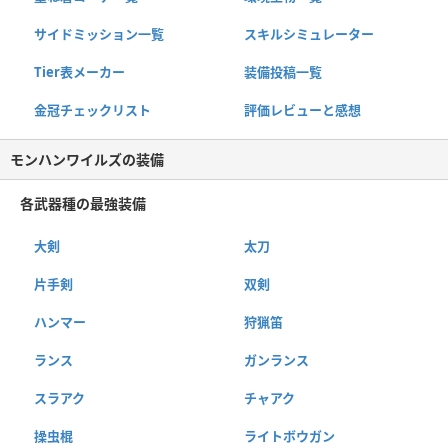
サイドミッション一覧
スキルシミュレーター
Tier表メーカー
装備投稿一覧
金冠チェックリスト
評価レビューと感想
モンハンワイルズの装備
各武器種の最強装備
大剣
太刀
片手剣
双剣
ハンマー
狩猟笛
ランス
ガンランス
スラアク
チャアク
操虫棍
ライトボウガン