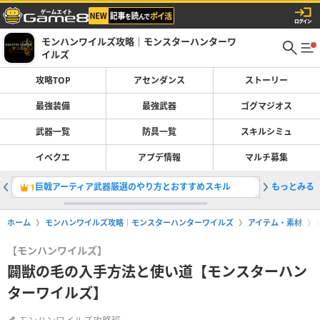
モンハンワイルズ攻略｜モンスターハンターワ
イルズ
攻略TOP
アセンダンス
ストーリー
最強装備
最強武器
ゴグマジオス
武器一覧
防具一覧
スキルシミュ
イベクエ
アプデ情報
マルチ募集
巨戟アーティア武器厳選のやり方とおすすめスキル
もっとみる
太刀の最
1
2
ホーム
モンハンワイルズ攻略｜モンスターハンターワイルズ
アイテム・素材
【モンハンワイルズ】
闢獣の毛の入手方法と使い道【モンスターハン
ターワイルズ】