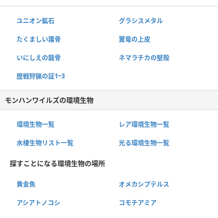
ユニオン鉱石
グラシスメタル
たくましい護骨
翼竜の上皮
いにしえの龍骨
ネマラチカの堅殻
歴戦狩猟の証1~3
モンハンワイルズの環境生物
環境生物一覧
レア環境生物一覧
水棲生物リスト一覧
光る環境生物一覧
探すことになる環境生物の場所
黄金魚
オメカシプテルス
アシアトノコシ
コモチアミア