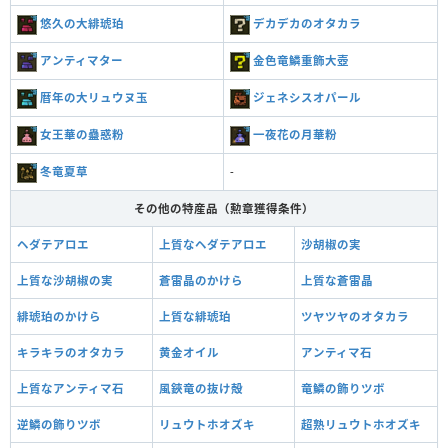
悠久の大緋琥珀
デカデカのオタカラ
アンティマター
金色竜鱗重飾大壺
暦年の大リュウヌ玉
ジェネシスオパール
女王華の蠱惑粉
一夜花の月華粉
冬竜夏草
-
その他の特産品（勲章獲得条件）
ヘダテアロエ
上質なヘダテアロエ
沙胡椒の実
上質な沙胡椒の実
蒼雷晶のかけら
上質な蒼雷晶
緋琥珀のかけら
上質な緋琥珀
ツヤツヤのオタカラ
キラキラのオタカラ
黄金オイル
アンティマ石
上質なアンティマ石
風鋏竜の抜け殻
竜鱗の飾りツボ
逆鱗の飾りツボ
リュウトホオズキ
超熟リュウトホオズキ