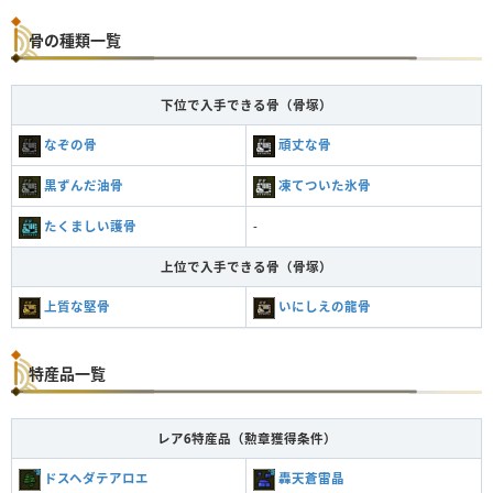
骨の種類一覧
下位で入手できる骨（骨塚）
なぞの骨
頑丈な骨
黒ずんだ油骨
凍てついた氷骨
たくましい護骨
-
上位で入手できる骨（骨塚）
上質な堅骨
いにしえの龍骨
特産品一覧
レア6特産品（勲章獲得条件）
ドスヘダテアロエ
轟天蒼雷晶