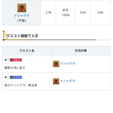
尻毛
27%
50%
30%
100%
ドシャグマ
（下位）
クエスト報酬で入手
クエスト名
討伐対象
★1
ドシャグマ
闢獣の頂に座す
★1
ドシャグマ
森のドシャグマ、無法者