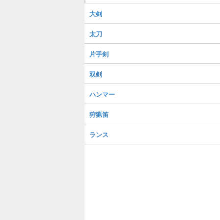
大剣
太刀
片手剣
双剣
ハンマー
狩猟笛
ランス