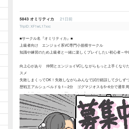
・Discordサーバーで通話プレイ可能な方
・機種問わずHR100以上の方
・差し支えなければ週1〜イン出来る方
5843
オミリティカ
21日前
・メインサークルで活動していただける方
TripID: XF1wL17xxc
【サークル方針】
・楽しくモンハン
■サークル名『オミリティカ』■
・ゲーム雑談など
上級者向け エンジョイ系VC専門小規模サークル
・アップデート攻略
知識や練習のため上級者と一緒に楽しくプレイしたい初心者～中
【禁止事項】
・暴言誹謗中傷,マウント
向上心があり 仲間とエンジョイVCしながらもっと上手くなり
・プライベート詮索
スメ
【参加希望の方】
失敗しまくってOK！失敗しながらみんなで試行錯誤して少しず
☆Discordフレンド申請承認後に簡単な自己紹介メッセージをお
歴戦王アルシュベルドを1～2分 ゴグマジオスを5~6分で通常
☆Discordフレンドコード
いし自信がない…とそんな悩みがある方にもオススメ
yu_joker23
各種TAやってます
活動時間 20～24時
■募集条件■
モンハンワイルズが大好きで アクティブ率が高い方
柔軟な思考で こだわりすぎない方