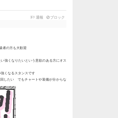
通報
ブロック
級者の方も大歓迎
たい強くなりたいという意欲のある方にオス
つ強くなるスタンスです
願いします♪
周回したい でもチャートや装備が分からな