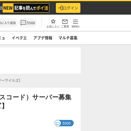
活
ログイン
5500
気に入り追加
ご意見
MENU
お気に入り
ミュ
イベクエ
アプデ情報
マルチ募集
ターワイルズ】
ディスコード）サーバー募集
ズ】
5500