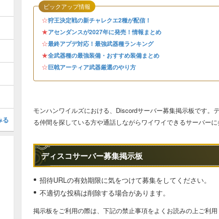
ピックアップ情報
☆
狩王決定戦の新チャレクエ2種が配信！
★
アセンダンスが2027年に発売！情報まとめ
☆
最終アプデ対応！最強武器種ランキング
★
全武器種の最強装備・おすすめ装備まとめ
☆
巨戟アーティア武器厳選のやり方
モンハンワイルズにおける、Discordサーバー募集掲示板です
みる
る仲間を探している方や通話しながらワイワイできるサーバーに
ディスコサーバー募集掲示板
招待URLの有効期限に気をつけて募集をしてください。
不適切な投稿は削除する場合があります。
掲示板をご利用の際は、下記の禁止事項をよくお読みの上ご利用