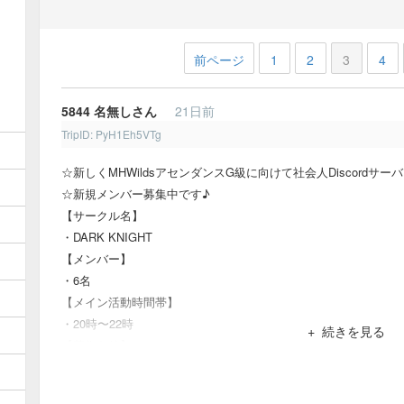
前ページ
1
2
3
4
5844
名無しさん
21日前
TripID: PyH1Eh5VTg
☆新しくMHWildsアセンダンスG級に向けて社会人Discordサ
☆新規メンバー募集中です♪
【サークル名】
・DARK KNIGHT
【メンバー】
・6名
【メイン活動時間帯】
・20時〜22時
続きを見る
【募集条件】
・20歳以上の社会人の方
・ネットマナーのある方