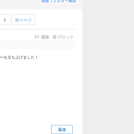
検索フィルター解除
5
次ページ
通報
ブロック
ーバーを立ち上げました！
返信