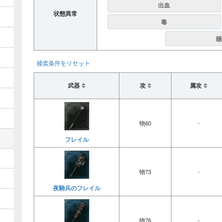
出血
状態異常
毒
睡
検索条件をリセット
武器
攻
属攻
物60
-
フレイル
物73
-
夜騎兵のフレイル
物76
-