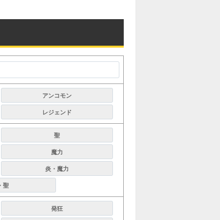
アンコモン
レジェンド
聖
魔力
炎・魔力
・聖
発狂