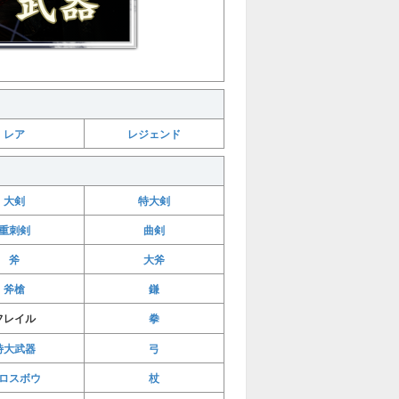
レア
レジェンド
大剣
特大剣
重刺剣
曲剣
斧
大斧
斧槍
鎌
拳
フレイル
特大武器
弓
ロスボウ
杖