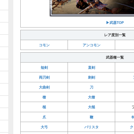
▶︎武器TOP
レア度別一覧
コモン
アンコモン
武器種一覧
短剣
直剣
両刃剣
刺剣
大曲剣
刀
槍
大槍
槌
大槌
爪
鞭
大弓
バリスタ
ク