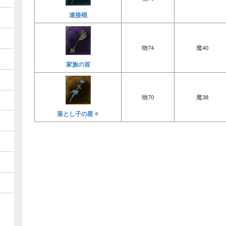
連接棍
物74
魔40
家族の首
物70
魔38
落とし子の星々