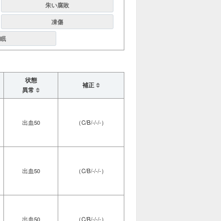
朱い腐敗
凍傷
眠
状態
補正
異常
出血50
（C/B/-/-/-）
出血50
（C/B/-/-/-）
出血50
（C/B/-/-/-）