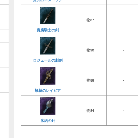
物87
-
貴腐騎士の剣
物90
-
ロジェールの刺剣
物88
-
蟻棘のレイピア
物84
-
氷結の針