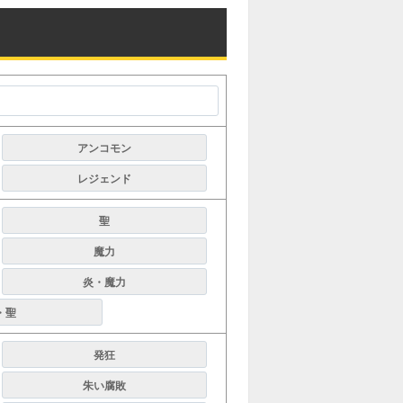
アンコモン
レジェンド
聖
魔力
炎・魔力
・聖
発狂
朱い腐敗