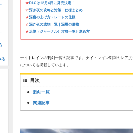
★
グ・おすすめキャラTierは？
DLCは12月4日に発売決定！
☆
深き夜の攻略と対策｜仕様まとめ
★
深度の上げ方・レートの仕様
☆
深き夜の遺物一覧｜深層の遺物
ウスの攻略｜強化グラディウス
★
追憶（ジャーナル）攻略一覧と進め方
方
ナイトレインの刺剣一覧の記事です。ナイトレイン刺剣のレア度
みる
についても掲載しています。
目次
刺剣一覧
関連記事