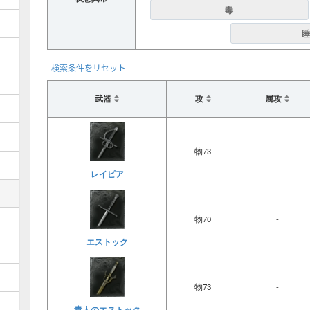
毒
睡
検索条件をリセット
武器
攻
属攻
物73
-
レイピア
物70
-
エストック
物73
-
貴人のエストック