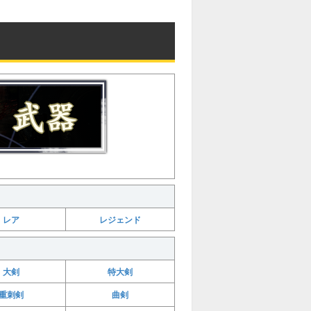
レア
レジェンド
大剣
特大剣
重刺剣
曲剣