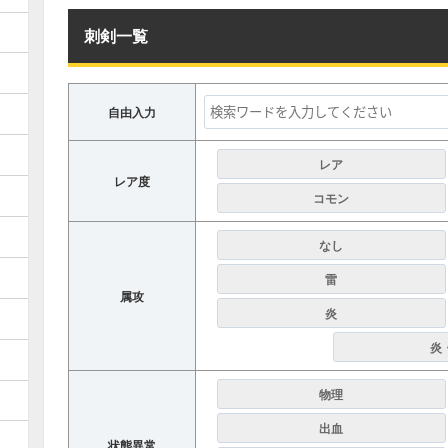
刺剣一覧
自由入力
レア
レア度
コモン
なし
雷
属攻
炎
炎
物理
出血
状態異常