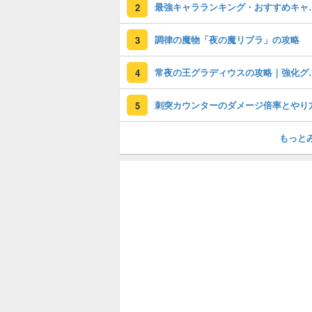
最強キャラランキン
2
調律の魔物「夜の魔リブラ」の攻略
3
常夜の王グラディ
4
刺突カウンターのダメージ倍率とやり
5
もっと