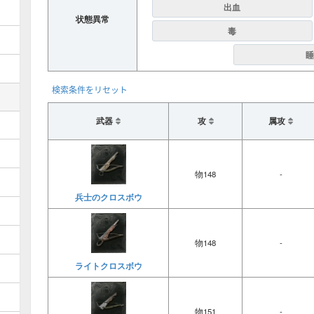
出血
状態異常
毒
睡
検索条件をリセット
武器
攻
属攻
物148
-
兵士のクロスボウ
物148
-
ライトクロスボウ
物151
-