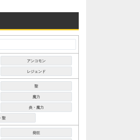
アンコモン
レジェンド
聖
魔力
炎・魔力
・聖
発狂