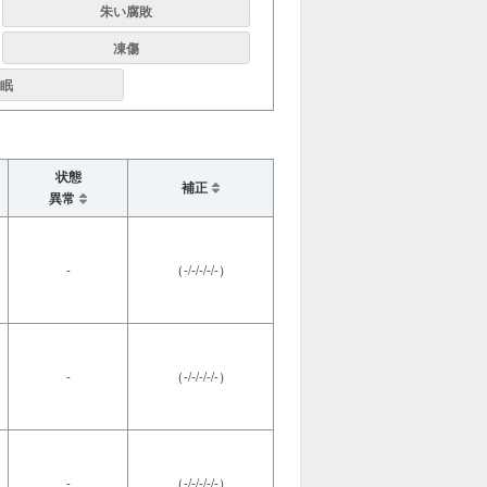
朱い腐敗
凍傷
眠
状態
補正
異常
-
（-/-/-/-/-）
-
（-/-/-/-/-）
-
（-/-/-/-/-）