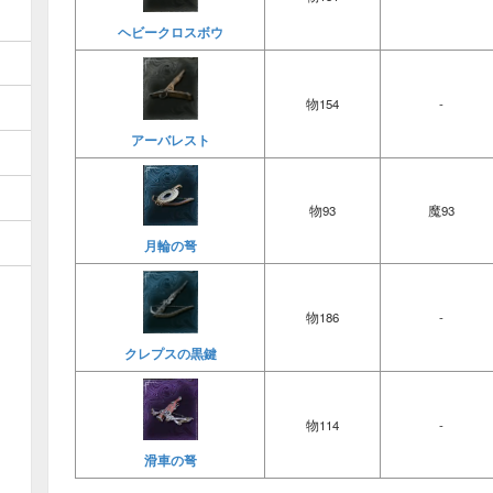
ヘビークロスボウ
物154
-
アーバレスト
物93
魔93
月輪の弩
物186
-
クレプスの黒鍵
物114
-
滑車の弩