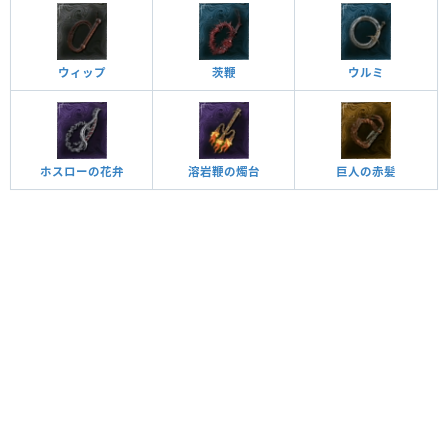
ウィップ
茨鞭
ウルミ
ホスローの花弁
溶岩鞭の燭台
巨人の赤髪