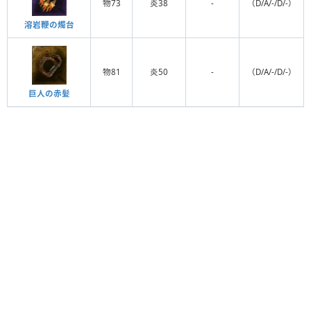
物73
炎38
-
（D/A/-/D/-）
溶岩鞭の燭台
物81
炎50
-
（D/A/-/D/-）
巨人の赤髪