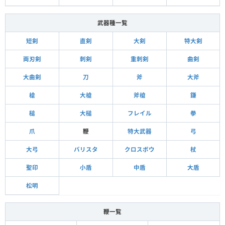
武器種一覧
短剣
直剣
大剣
特大剣
両刃剣
刺剣
重刺剣
曲剣
大曲剣
刀
斧
大斧
槍
大槍
斧槍
鎌
槌
大槌
フレイル
拳
爪
鞭
特大武器
弓
大弓
バリスタ
クロスボウ
杖
聖印
小盾
中盾
大盾
松明
鞭一覧