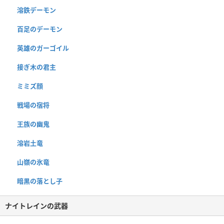
溶鉄デーモン
百足のデーモン
英雄のガーゴイル
接ぎ木の君主
ミミズ顔
戦場の宿将
王族の幽鬼
溶岩土竜
山嶺の氷竜
暗黒の落とし子
ナイトレインの武器