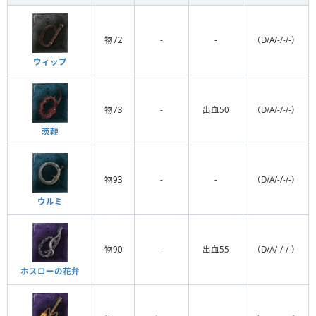
物72
-
-
（D/A/-/-/-）
ウィップ
物73
-
出血50
（D/A/-/-/-）
茨鞭
物93
-
-
（D/A/-/-/-）
ウルミ
物90
-
出血55
（D/A/-/-/-）
ホスローの花弁