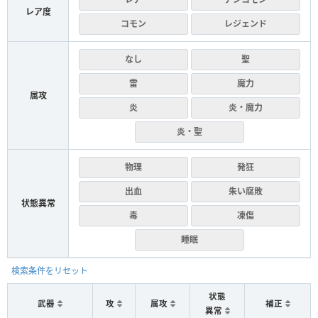
レア度
コモン
レジェンド
なし
聖
雷
魔力
属攻
炎
炎・魔力
炎・聖
物理
発狂
出血
朱い腐敗
状態異常
毒
凍傷
睡眠
検索条件をリセット
状態
武器
攻
属攻
補正
異常