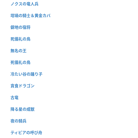
ノクスの竜人兵
坩堝の騎士＆黄金カバ
僻地の宿将
死儀礼の鳥
無名の王
死儀礼の鳥
冷たい谷の踊り子
貪食ドラゴン
古竜
降る星の成獣
夜の騎兵
ティビアの呼び舟