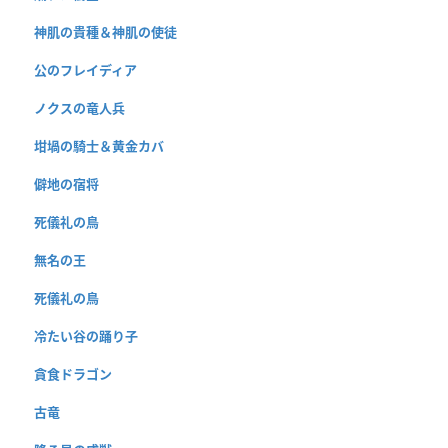
神肌の貴種＆神肌の使徒
公のフレイディア
ノクスの竜人兵
坩堝の騎士＆黄金カバ
僻地の宿将
死儀礼の鳥
無名の王
死儀礼の鳥
冷たい谷の踊り子
貪食ドラゴン
古竜