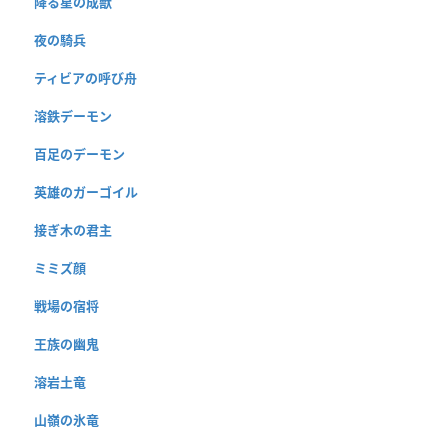
降る星の成獣
夜の騎兵
ティビアの呼び舟
溶鉄デーモン
百足のデーモン
英雄のガーゴイル
接ぎ木の君主
ミミズ顔
戦場の宿将
王族の幽鬼
溶岩土竜
山嶺の氷竜