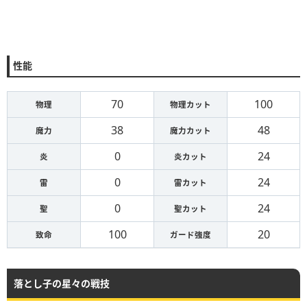
性能
70
100
物理
物理カット
38
48
魔力
魔力カット
0
24
炎
炎カット
0
24
雷
雷カット
0
24
聖
聖カット
100
20
致命
ガード強度
落とし子の星々の戦技