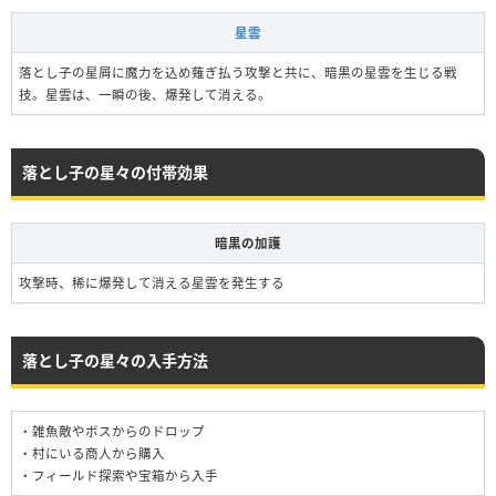
星雲
落とし子の星屑に魔力を込め薙ぎ払う攻撃と共に、暗黒の星雲を生じる戦
技。星雲は、一瞬の後、爆発して消える。
落とし子の星々の付帯効果
暗黒の加護
攻撃時、稀に爆発して消える星雲を発生する
落とし子の星々の入手方法
・雑魚敵やボスからのドロップ
・村にいる商人から購入
・フィールド探索や宝箱から入手