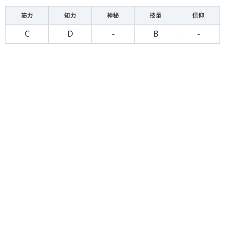
筋力
知力
神秘
技量
信仰
C
D
-
B
-