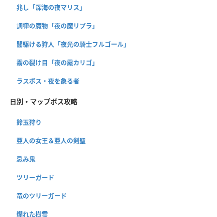
兆し「深海の夜マリス」
調律の魔物「夜の魔リブラ」
闇駆ける狩人「夜光の騎士フルゴール」
霧の裂け目「夜の霞カリゴ」
ラスボス・夜を象る者
日別・マップボス攻略
鈴玉狩り
亜人の女王＆亜人の剣聖
忌み鬼
ツリーガード
竜のツリーガード
爛れた樹霊