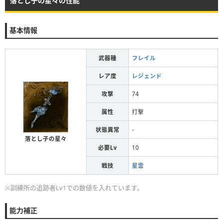
落とし子の星々の性能
基本情報
武器種
フレイル
レア度
レジェンド
攻撃
74
属性
打擊
状態異常
-
落とし子の星々
必要Lv
10
戦技
星雲
※訓練所の追跡者Lv1での数値を入れています。
能力補正