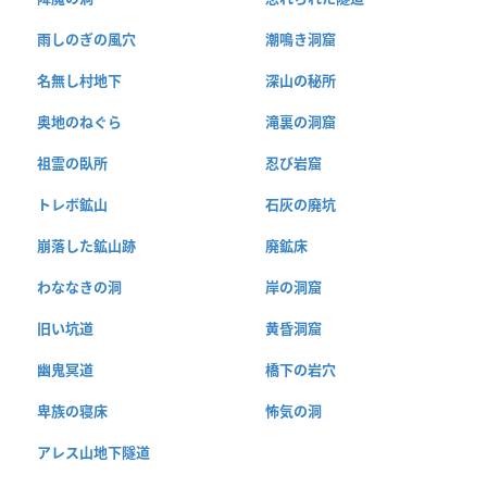
雨しのぎの風穴
潮鳴き洞窟
名無し村地下
深山の秘所
奥地のねぐら
滝裏の洞窟
祖霊の臥所
忍び岩窟
トレボ鉱山
石灰の廃坑
崩落した鉱山跡
廃鉱床
わななきの洞
岸の洞窟
旧い坑道
黄昏洞窟
幽鬼冥道
橋下の岩穴
卑族の寝床
怖気の洞
アレス山地下隧道