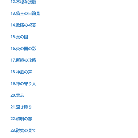
12.不穏な接触
13.偽王の目論見
14.欺瞞の祝宴
15.炎の国
16.炎の国の影
17.邂逅の攻略
18.神凪の声
19.神の守り人
20.意志
21.深き睡り
22.黎明の都
23.討究の果て