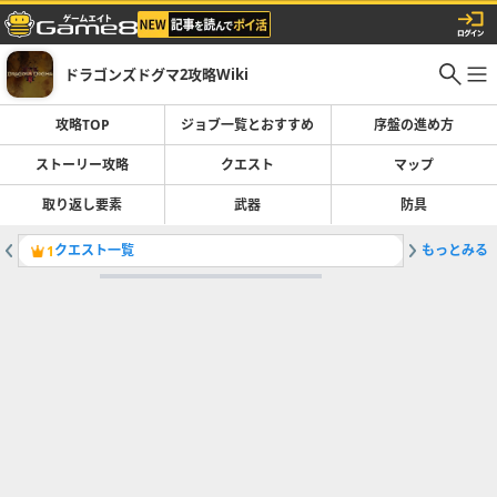
ドラゴンズドグマ2攻略Wiki
攻略TOP
ジョブ一覧とおすすめ
序盤の進め方
ストーリー攻略
クエスト
マップ
取り返し要素
武器
防具
クエスト一覧
もっとみる
悩める若
1
2