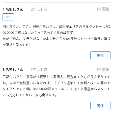
4
名無しさん
2年以上前
通報
>>1
別と言うか、ここに記載が無いだけ。富裕層エリアのサルヴァトールが2
00,000Gで買わないか？って言ってくるのは事実。
ただごめん、フラグがなにかよく分からない(多分ストーリー進行の進捗
次第だと思ってる)
返信
3
名無しさん
2年以上前
通報
王都付いたら、武器だけ更新して家購入に資金充てた方が良さそうです
ね。よほど無駄遣いしなければ、ゴブリン退治して大剣と杖てに要れる
クエクリアする頃には20000は貯まってるし。ちゃんと宿屋からスタート
にも対応してるから一安心出来ます。
返信