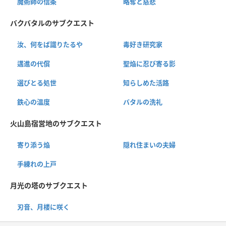
魔術師の信条
略奪と慈悲
バクバタルのサブクエスト
汝、何をば識りたるや
毒好き研究家
邁進の代償
聖焔に忍び寄る影
選びとる処世
知らしめた活路
鉄心の温度
バタルの洗礼
火山島宿営地のサブクエスト
寄り添う焔
隠れ住まいの夫婦
手練れの上戸
月光の塔のサブクエスト
刃音、月楼に咲く