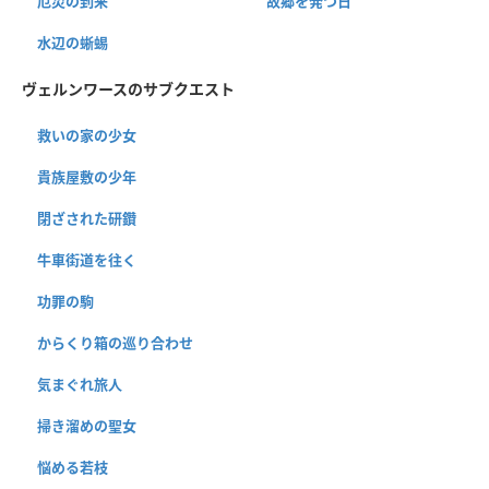
厄災の到来
故郷を発つ日
水辺の蜥蜴
ヴェルンワースのサブクエスト
救いの家の少女
貴族屋敷の少年
閉ざされた研鑽
牛車街道を往く
功罪の駒
からくり箱の巡り合わせ
気まぐれ旅人
掃き溜めの聖女
悩める若枝