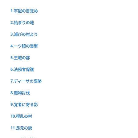
1.牢獄の目覚め
2.始まりの地
3.滅びの村より
4.一ツ眼の襲撃
5.王城の都
6.法務官保護
7.ディーサの謀略
8.魔物討伐
9.覚者に寄る影
10.撹乱の村
11.足元の貌