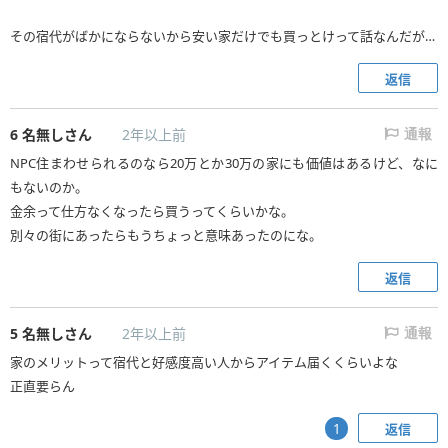
その宿代がばかにならないから安い家だけでも買っとけって話なんだが…
返信
6
名無しさん
2年以上前
通報
NPC住まわせられるのなら20万とか30万の家にも価値はあるけど、なに
もないのか。
金余って仕方なくなったら買うってくらいかな。
別々の街にあったらもうちょっと意味あったのにな。
返信
5
名無しさん
2年以上前
通報
家のメリットって宿代と好感度高い人からアイテム届くくらいよな
正直要らん
返信
1