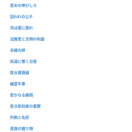
若木の伸びしろ
囚われの公子
月は雲に隠れ
法務官と文明の利器
夫婦の絆
街道に響く刃音
陰る薔薇園
幽霊牛車
密かなる越境
若き彫刻家の憂鬱
朽剣と名匠
貴族の贈り物