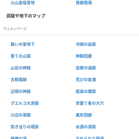
火山島宿営地
発掘現場
洞窟や地下のマップ
ヴェルンワース
救いの家地下
河側の岩窟
果ての山窟
神殿回廊
山岳の神殿
岩壁の通路
古戦場跡
荒びの岩溝
辺境の神殿
腐臭の魔窟
グエルコ大洞窟
世棄て者の大穴
川辺の洞窟
異形回廊
突き当りの環房
水源の洞窟
降魔の洞
忘れられた隧道