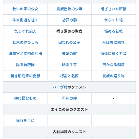
救いの家の少女
貴族屋敷の少年
閉ざされた研鑽
牛車街道を往く
功罪の駒
からくり箱
気まぐれ旅人
掃き溜めの聖女
悩める若枝
若木の伸びしろ
囚われの公子
月は雲に隠れ
法務官と文明の利器
夫婦の絆
街道に響く刃音
陰る薔薇園
幽霊牛車
密かなる越境
若き彫刻家の憂鬱
朽剣と名匠
貴族の贈り物
ハーヴ村
のクエスト
岬に棲むもの
不和の岬
-
エイニの家のクエスト
憧れを手に
-
-
古戦場跡のクエスト