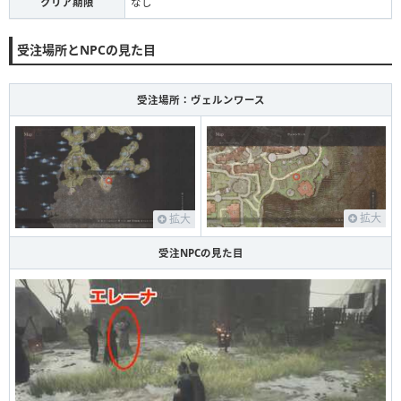
クリア期限
なし
受注場所とNPCの見た目
受注場所：ヴェルンワース
拡大
拡大
受注NPCの見た目