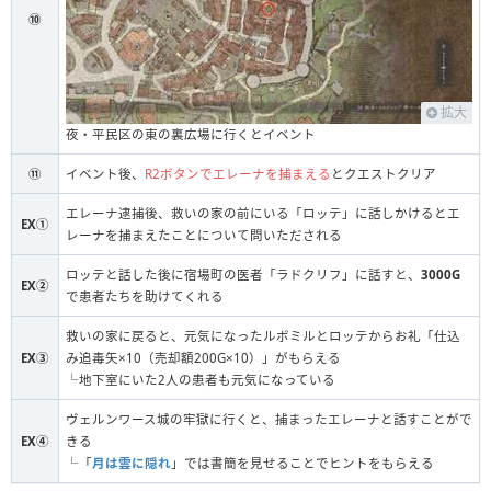
⑩
拡大
夜・平民区の東の裏広場に行くとイベント
⑪
イベント後、
R2ボタンでエレーナを捕まえる
とクエストクリア
エレーナ逮捕後、救いの家の前にいる「ロッテ」に話しかけるとエ
EX①
レーナを捕まえたことについて問いただされる
ロッテと話した後に宿場町の医者「ラドクリフ」に話すと、
3000G
EX②
で患者たちを助けてくれる
救いの家に戻ると、元気になったルボミルとロッテからお礼「仕込
EX③
み追毒矢×10（売却額200G×10）」がもらえる
└地下室にいた2人の患者も元気になっている
ヴェルンワース城の牢獄に行くと、捕まったエレーナと話すことがで
EX④
きる
└「
月は雲に隠れ
」では書簡を見せることでヒントをもらえる