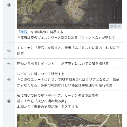
②
拡大
「
瘴石
」を3個集めて納品する
└瘴石は夜のヴェルンワース周辺に出る「ファントム」が落とす
エレーナに「瘴石」を渡すと、患者「ルボミル」に案内されるので
③
話す
④
建物から出るとイベント、「地下室」についての噂を聞ける
ルボミルに噂について報告する
⑤
└この後エレーナに近づいてR2で捕まえればクリアとなるが、報酬
が少なくなる。多額の報酬がほしい場合は手順通りの進行推奨
夜に救いの家の地下室へ行き、カーテンの奥の部屋の
⑥
机の上から「成分不明の飲み薬」、
本棚から「患者の治療記録」を入手する