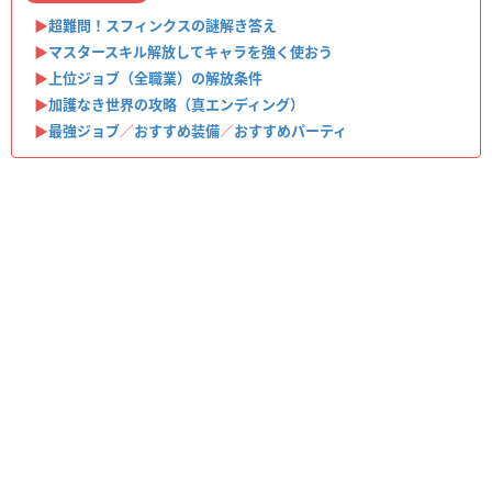
▶︎
超難問！スフィンクスの謎解き答え
▶︎
マスタースキル解放してキャラを強く使おう
▶︎
上位ジョブ（全職業）の解放条件
▶︎
加護なき世界の攻略（真エンディング）
▶︎
最強ジョブ
／
おすすめ装備
／
おすすめパーティ