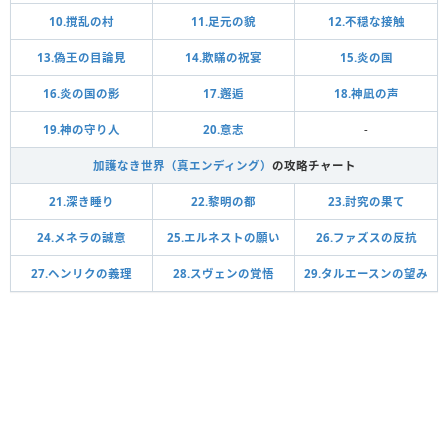
10.撹乱の村
11.足元の貌
12.不穏な接触
13.偽王の目論見
14.欺瞞の祝宴
15.炎の国
16.炎の国の影
17.邂逅
18.神凪の声
19.神の守り人
20.意志
-
加護なき世界（真エンディング）
の攻略チャート
21.深き睡り
22.黎明の都
23.討究の果て
24.メネラの誠意
25.エルネストの願い
26.ファズスの反抗
27.ヘンリクの義理
28.スヴェンの覚悟
29.タルエースンの望み