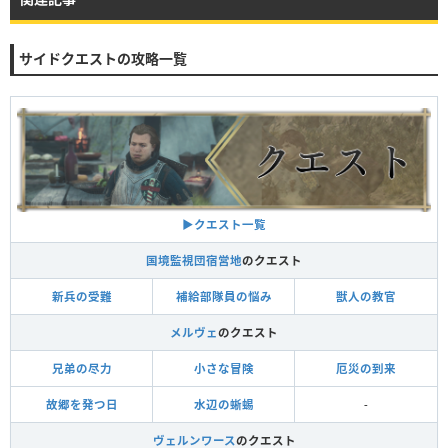
サイドクエストの攻略一覧
▶︎クエスト一覧
国境監視団宿営地
のクエスト
新兵の受難
補給部隊員の悩み
獣人の教官
メルヴェ
のクエスト
兄弟の尽力
小さな冒険
厄災の到来
故郷を発つ日
水辺の蜥蜴
-
ヴェルンワース
のクエスト