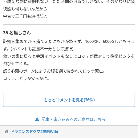
不親切な割に報酬もない、ただ時間の浪費でしかない、そのかわりに爽
快感も何もないんだから
中古で三千円も納得だよ
35
名無しさん
証拠を集めてから捕まえたにもかかわらず、1600XP、6000Gしかもらえ
ず。(イベントも証拠不十分として進行)
救いの家に戻ると会話イベントもなしにロッテが敵対して往復ビンタを
浴びせてくる。
怒り心頭のポーンによりお腹を剣で貫かれてロッテ死亡。
ロッテ、どうか安らかに。
もっとコメントを見る(36件)
記事・書き込みへのご意見はこちら
ドラゴンズドグマ2攻略Wiki