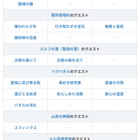
鎮魂の鐘
-
-
関所宿場町
のクエスト
攫われた少年
行方知れずの宝石
略奪と慈悲
魔術師の信条
-
-
エルフの里（聖樹の里）
のクエスト
古緑の森にて
古緑の森を出て
-
バクバタル
のクエスト
聖焔に忍び寄る影
毒好き研究家
邁進の代償
選びとる処世
知らしめた活路
鉄心の温度
バタルの洗礼
-
-
山岳の神殿
のクエスト
スフィンクス
-
-
火山島宿営地
のクエスト