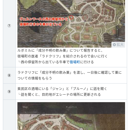
⑦
拡大
ルボミルに「成分不明の飲み薬」について報告すると、
宿場町の医者「ラドクリフ」を紹介されるので会いに行く
└西の停留所から出ている牛車で
宿場町
に行ける
ラドクリフに「成分不明の飲み薬」を渡し、一日後に確認して薬に
⑧
ついての情報をもらう
貧民区の酒場にいる「ジャン」と「ブルーノ」に話を聞く
⑨
└話を聞くと、目的地がエレーナの場所に更新される