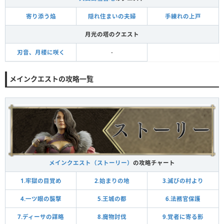
寄り添う焔
隠れ住まいの夫婦
手練れの上戸
月光の塔のクエスト
刃音、月楼に咲く
-
メインクエストの攻略一覧
メインクエスト（ストーリー）
の攻略チャート
1.牢獄の目覚め
2.始まりの地
3.滅びの村より
4.一ツ眼の襲撃
5.王城の都
6.法務官保護
7.ディーサの謀略
8.魔物討伐
9.覚者に寄る影