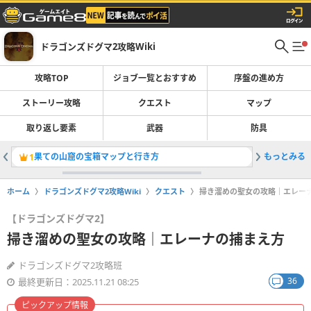
ドラゴンズドグマ2攻略Wiki
攻略TOP
ジョブ一覧とおすすめ
序盤の進め方
ストーリー攻略
クエスト
マップ
取り返し要素
武器
防具
果ての山窟の宝箱マップと行き方
もっとみる
降魔の洞
1
2
ホーム
ドラゴンズドグマ2攻略Wiki
クエスト
掃き溜めの聖女の攻略｜エレー
【ドラゴンズドグマ2】
掃き溜めの聖女の攻略｜エレーナの捕まえ方
ドラゴンズドグマ2攻略班
36
最終更新日：2025.11.21 08:25
ピックアップ情報