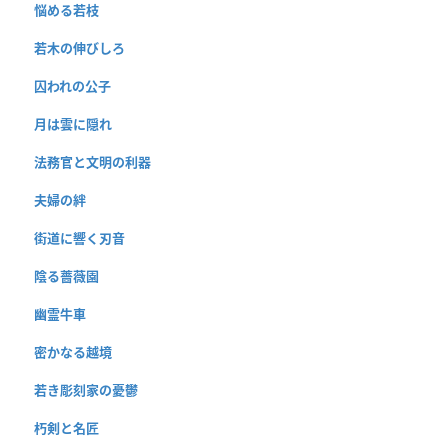
悩める若枝
若木の伸びしろ
囚われの公子
月は雲に隠れ
法務官と文明の利器
夫婦の絆
街道に響く刃音
陰る薔薇園
幽霊牛車
密かなる越境
若き彫刻家の憂鬱
朽剣と名匠