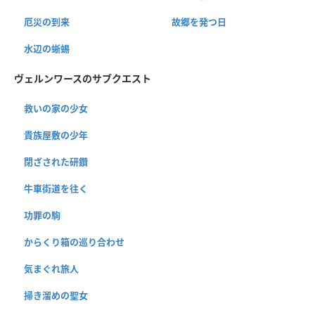
厄災の到来
故郷を発つ日
水辺の蜥蜴
ヴェルンワースのサブクエスト
救いの家の少女
貴族屋敷の少年
閉ざされた研鑽
牛車街道を往く
功罪の駒
からくり箱の巡り合わせ
気まぐれ旅人
掃き溜めの聖女