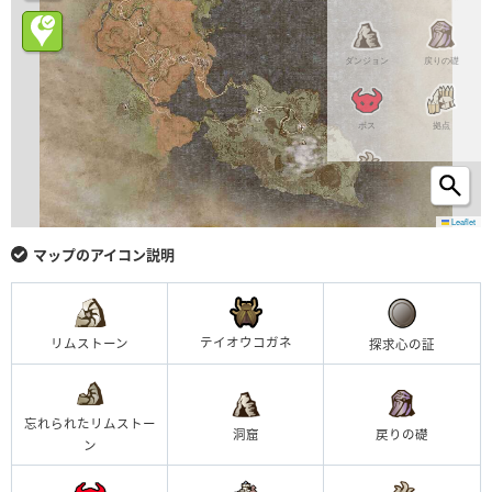
ダンジョン
戻りの礎
ボス
拠点
キャンプ
Leaflet
マップのアイコン説明
テイオウコガネ
リムストーン
探求心の証
忘れられたリムストー
洞窟
戻りの礎
ン