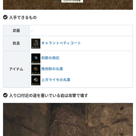
入手できるもの
武器
-
ギャラントペティコート
防具
刹那の飛石
挽肉粉の丸薬
アイテム
上ガライモの丸薬
入り口付近の道を塞いでいる岩は攻撃で壊す