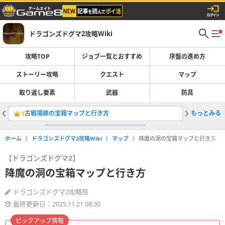
ドラゴンズドグマ2攻略Wiki
攻略TOP
ジョブ一覧とおすすめ
序盤の進め方
ストーリー攻略
クエスト
マップ
取り返し要素
武器
防具
古戦場跡の宝箱マップと行き方
もっとみる
陰る薔薇
1
2
ホーム
ドラゴンズドグマ2攻略Wiki
マップ
降魔の洞の宝箱マップと行き方
【ドラゴンズドグマ2】
降魔の洞の宝箱マップと行き方
ドラゴンズドグマ2攻略班
最終更新日：2025.11.21 08:30
ピックアップ情報