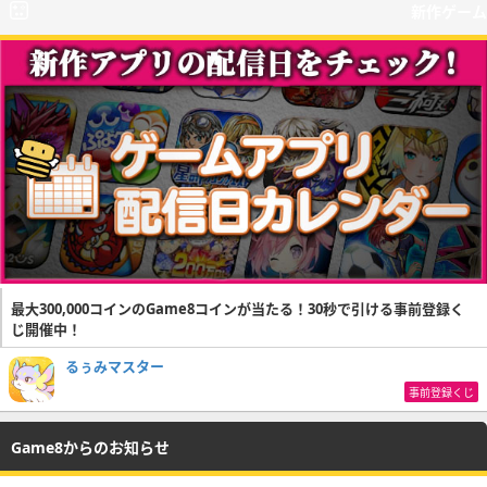
新作ゲーム
最大300,000コインのGame8コインが当たる！30秒で引ける事前登録く
じ開催中！
るぅみマスター
事前登録くじ
Game8からのお知らせ