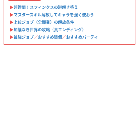
▶︎
超難問！スフィンクスの謎解き答え
▶︎
マスタースキル解放してキャラを強く使おう
▶︎
上位ジョブ（全職業）の解放条件
▶︎
加護なき世界の攻略（真エンディング）
▶︎
最強ジョブ
／
おすすめ装備
／
おすすめパーティ