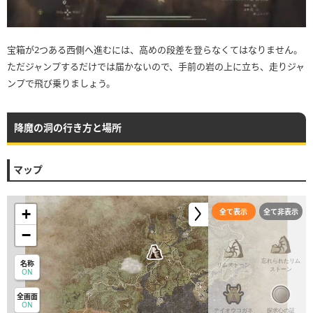
宝箱が2つある西側へ進むには、高めの段差を登らなくてはなりません。
ただジャンプするだけでは届かないので、手前の岩の上に立ち、走りジャ
ンプで飛び乗りましょう。
降魔の洞の行き方と場所
マップ
+
全て表示
全て非表示
−
忘れられたリム
名称
リムストーン
ストーン
ON
全画面
ON
テイオウコガネ
探求心の証