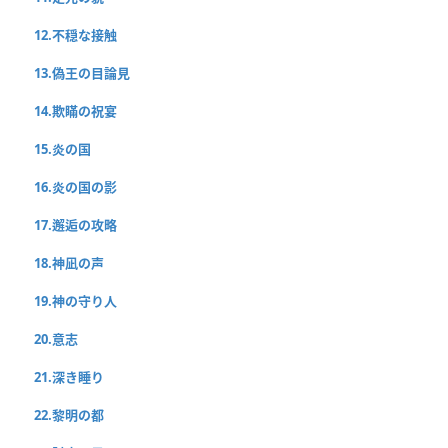
12.不穏な接触
13.偽王の目論見
14.欺瞞の祝宴
15.炎の国
16.炎の国の影
17.邂逅の攻略
18.神凪の声
19.神の守り人
20.意志
21.深き睡り
22.黎明の都