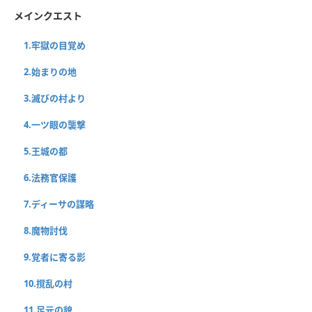
メインクエスト
1.牢獄の目覚め
2.始まりの地
3.滅びの村より
4.一ツ眼の襲撃
5.王城の都
6.法務官保護
7.ディーサの謀略
8.魔物討伐
9.覚者に寄る影
10.撹乱の村
11.足元の貌