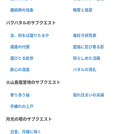
魔術師の信条
略奪と慈悲
バクバタルのサブクエスト
汝、何をば識りたるや
毒好き研究家
邁進の代償
聖焔に忍び寄る影
選びとる処世
知らしめた活路
鉄心の温度
バタルの洗礼
火山島宿営地のサブクエスト
寄り添う焔
隠れ住まいの夫婦
手練れの上戸
月光の塔のサブクエスト
刃音、月楼に咲く