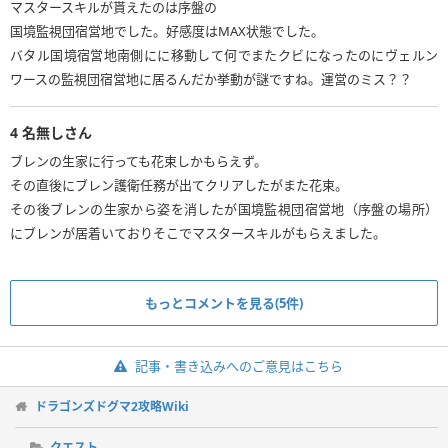
マスタースキルが貰えたのは序盤の
国境監視団宿営地でした。好感度はMAX状態でした。
バタル国境宿営地南側にに移動して何でまたクビになったのにヴェルン
ワースの監視団宿営地に居るんだか挙動が謎ですね。運営のミス？？
4
名無しさん
ブレンの生家に行っても花束しかもらえず。
その直後にブレン護衛任務が出てクリアしたがまた花束。
その後ブレンの生家から姿を消したが国境監視団宿営地（序盤の場所）
もっとコメントを見る(5件)
記事・書き込みへのご意見はこちら
ドラゴンズドグマ2攻略Wiki
クエスト