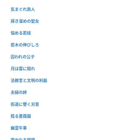
気まぐれ旅人
掃き溜めの聖女
悩める若枝
若木の伸びしろ
囚われの公子
月は雲に隠れ
法務官と文明の利器
夫婦の絆
街道に響く刃音
陰る薔薇園
幽霊牛車
密かなる越境