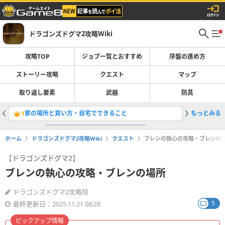
ドラゴンズドグマ2攻略Wiki
攻略TOP
ジョブ一覧とおすすめ
序盤の進め方
ストーリー攻略
クエスト
マップ
取り返し要素
武器
防具
家の場所と買い方・自宅でできること
もっとみる
取り返し
1
2
ホーム
ドラゴンズドグマ2攻略Wiki
クエスト
ブレンの執心の攻略・ブレンの
【ドラゴンズドグマ2】
ブレンの執心の攻略・ブレンの場所
ドラゴンズドグマ2攻略班
5
最終更新日：2025.11.21 08:28
ピックアップ情報