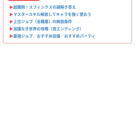
▶︎
超難問！スフィンクスの謎解き答え
▶︎
マスタースキル解放してキャラを強く使おう
▶︎
上位ジョブ（全職業）の解放条件
▶︎
加護なき世界の攻略（真エンディング）
▶︎
最強ジョブ
／
おすすめ装備
／
おすすめパーティ