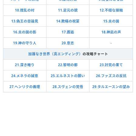
10.撹乱の村
11.足元の貌
12.不穏な接触
13.偽王の目論見
14.欺瞞の祝宴
15.炎の国
16.炎の国の影
17.邂逅
18.神凪の声
19.神の守り人
20.意志
-
加護なき世界（真エンディング）
の攻略チャート
21.深き睡り
22.黎明の都
23.討究の果て
24.メネラの誠意
25.エルネストの願い
26.ファズスの反抗
27.ヘンリクの義理
28.スヴェンの覚悟
29.タルエースンの望み