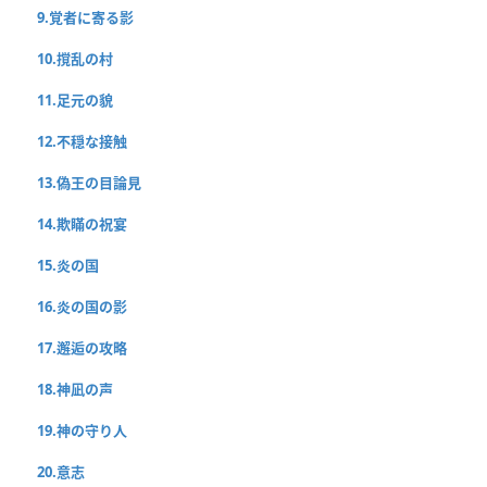
9.覚者に寄る影
10.撹乱の村
11.足元の貌
12.不穏な接触
13.偽王の目論見
14.欺瞞の祝宴
15.炎の国
16.炎の国の影
17.邂逅の攻略
18.神凪の声
19.神の守り人
20.意志