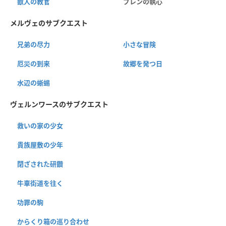
獣人の教官
ブレンの執心
メルヴェのサブクエスト
兄弟の尽力
小さな冒険
厄災の到来
故郷を発つ日
水辺の蜥蜴
ヴェルンワースのサブクエスト
救いの家の少女
貴族屋敷の少年
閉ざされた研鑽
牛車街道を往く
功罪の駒
からくり箱の巡り合わせ