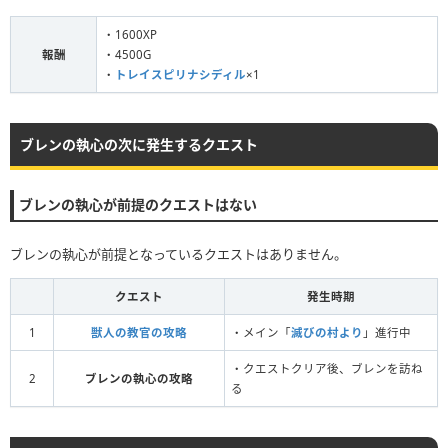
・1600XP
報酬
・4500G
・
トレイスピリナシディル
×1
ブレンの執心の次に発生するクエスト
ブレンの執心が前提のクエストはない
ブレンの執心が前提となっているクエストはありません。
クエスト
発生時期
1
獣人の教官の攻略
・メイン「
滅びの村より
」進行中
・クエストクリア後、ブレンを訪ね
2
ブレンの執心の攻略
る