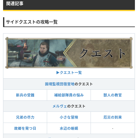
関連記事
サイドクエストの攻略一覧
▶︎クエスト一覧
国境監視団宿営地
のクエスト
新兵の受難
補給部隊員の悩み
獣人の教官
メルヴェ
のクエスト
兄弟の尽力
小さな冒険
厄災の到来
故郷を発つ日
水辺の蜥蜴
-