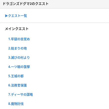
ドラゴンズドグマ2のクエスト
▶︎クエスト一覧
メインクエスト
1.牢獄の目覚め
2.始まりの地
3.滅びの村より
4.一ツ眼の襲撃
5.王城の都
6.法務官保護
7.ディーサの謀略
8.魔物討伐