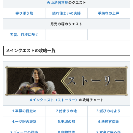
火山島宿営地
のクエスト
寄り添う焔
隠れ住まいの夫婦
手練れの上戸
月光の塔のクエスト
刃音、月楼に咲く
-
メインクエストの攻略一覧
メインクエスト（ストーリー）
の攻略チャート
1.牢獄の目覚め
2.始まりの地
3.滅びの村より
4.一ツ眼の襲撃
5.王城の都
6.法務官保護
7.ディーサの謀略
8.魔物討伐
9.覚者に寄る影