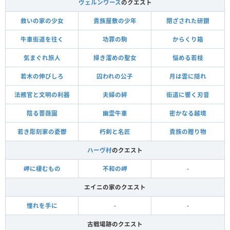
ヴェルンワース
のクエスト
救いの家の少女
貴族屋敷の少年
閉ざされた研鑽
牛車街道を往く
功罪の駒
からくり箱
気まぐれ旅人
掃き溜めの聖女
悩める若枝
若木の伸びしろ
囚われの公子
月は雲に隠れ
法務官と文明の利器
夫婦の絆
街道に響く刃音
陰る薔薇園
幽霊牛車
密かなる越境
若き彫刻家の憂鬱
朽剣と名匠
貴族の贈り物
ハーヴ村
のクエスト
岬に棲むもの
不和の岬
-
エイニの家のクエスト
憧れを手に
-
-
古戦場跡のクエスト