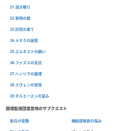
21.深き睡り
22.黎明の都
23.討究の果て
24.メネラの誠意
25.エルネストの願い
26.ファズスの反抗
27.ヘンリクの義理
28.スヴェンの覚悟
29.タルエースンの望み
国境監視団宿営地のサブクエスト
新兵の受難
補給部隊員の悩み