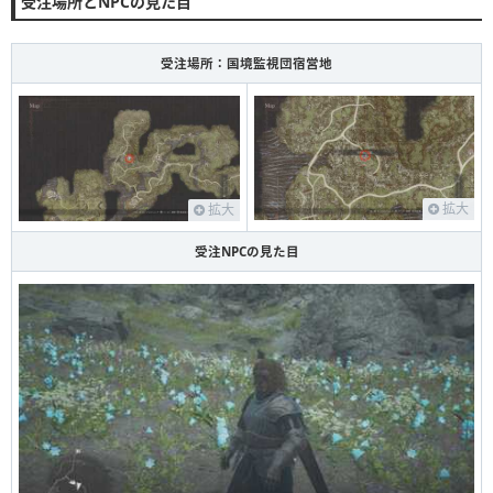
受注場所とNPCの見た目
受注場所：国境監視団宿営地
拡大
拡大
受注NPCの見た目