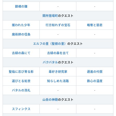
鎮魂の鐘
-
-
関所宿場町
のクエスト
攫われた少年
行方知れずの宝石
略奪と慈悲
魔術師の信条
-
-
エルフの里（聖樹の里）
のクエスト
古緑の森にて
古緑の森を出て
-
バクバタル
のクエスト
聖焔に忍び寄る影
毒好き研究家
邁進の代償
選びとる処世
知らしめた活路
鉄心の温度
バタルの洗礼
-
-
山岳の神殿
のクエスト
スフィンクス
-
-