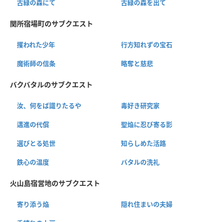
古緑の森にて
古緑の森を出て
関所宿場町のサブクエスト
攫われた少年
行方知れずの宝石
魔術師の信条
略奪と慈悲
バクバタルのサブクエスト
汝、何をば識りたるや
毒好き研究家
邁進の代償
聖焔に忍び寄る影
選びとる処世
知らしめた活路
鉄心の温度
バタルの洗礼
火山島宿営地のサブクエスト
寄り添う焔
隠れ住まいの夫婦