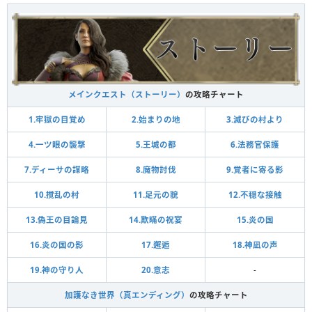
メインクエスト（ストーリー）
の攻略チャート
1.牢獄の目覚め
2.始まりの地
3.滅びの村より
4.一ツ眼の襲撃
5.王城の都
6.法務官保護
7.ディーサの謀略
8.魔物討伐
9.覚者に寄る影
10.撹乱の村
11.足元の貌
12.不穏な接触
13.偽王の目論見
14.欺瞞の祝宴
15.炎の国
16.炎の国の影
17.邂逅
18.神凪の声
19.神の守り人
20.意志
-
加護なき世界（真エンディング）
の攻略チャート