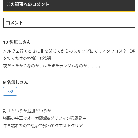
この記事へのコメント
コメント
10
名無しさん
メルヴェ行くときに目を閉じてからのスキップにてミノタウロス？（斧
を持った牛の怪物）と遭遇
夜だったからなのか、はたまたランダムなのか、、、。
9
名無しさん
>>8
訂正というか追加というか
帰路の牛車でオーガ襲撃&グリフィン強襲発生
牛車壊れたので徒歩で帰ってクエストクリア