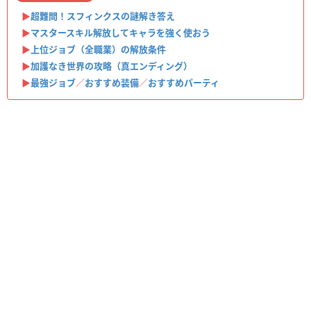
▶︎
超難問！スフィンクスの謎解き答え
▶︎
マスタースキル解放してキャラを強く使おう
▶︎
上位ジョブ（全職業）の解放条件
▶︎
加護なき世界の攻略（真エンディング）
▶︎
最強ジョブ
／
おすすめ装備
／
おすすめパーティ