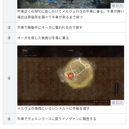
拡大
牛車近くのNPCに話しかけてメルヴェ行きの牛車に乗る。牛車が無い
場合は停留所を調べて牛車が来るまで待つ
③
牛車で移動中にオーガに襲われるので倒す
④
オーガを倒した後再び牛車に乗る
⑤
拡大
メルヴェの南西にいるレンナルトに手紙を渡す
⑥
牛車でヴェルンワースに戻りドノヴァンに報告する