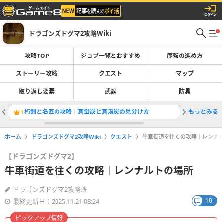
ドラゴンズドグマ2攻略Wiki
攻略TOP
ジョブ一覧とおすすめ
序盤の進め方
ストーリー攻略
クエスト
マップ
取り返し要素
武器
防具
朽剣と名匠の攻略｜蒼蛍炭と蒼渓炭の見分け方
もっとみる
タルエー
1
2
ホーム
ドラゴンズドグマ2攻略Wiki
クエスト
牛車街道を往くの攻略｜レンナ
【ドラゴンズドグマ2】
牛車街道を往くの攻略｜レンナルトの場所
ドラゴンズドグマ2攻略班
10
最終更新日：2025.11.21 08:24
ピックアップ情報