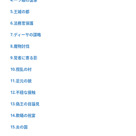
4.一ツ眼の襲撃
5.王城の都
6.法務官保護
7.ディーサの謀略
8.魔物討伐
9.覚者に寄る影
10.撹乱の村
11.足元の貌
12.不穏な接触
13.偽王の目論見
14.欺瞞の祝宴
15.炎の国