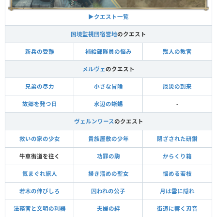
▶︎クエスト一覧
国境監視団宿営地
のクエスト
新兵の受難
補給部隊員の悩み
獣人の教官
メルヴェ
のクエスト
兄弟の尽力
小さな冒険
厄災の到来
故郷を発つ日
水辺の蜥蜴
-
ヴェルンワース
のクエスト
救いの家の少女
貴族屋敷の少年
閉ざされた研鑽
牛車街道を往く
功罪の駒
からくり箱
気まぐれ旅人
掃き溜めの聖女
悩める若枝
若木の伸びしろ
囚われの公子
月は雲に隠れ
法務官と文明の利器
夫婦の絆
街道に響く刃音