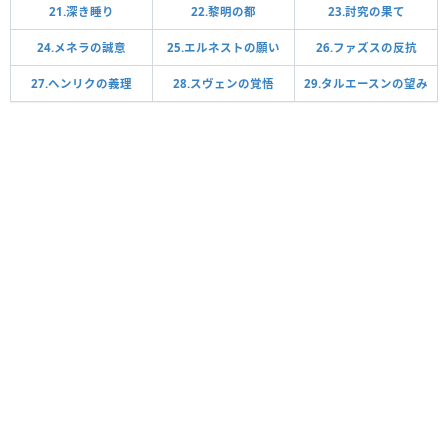
21.深き睡り
22.黎明の都
23.討究の果て
24.メネラの誠意
25.エルネストの願い
26.ファズスの反抗
27.ヘンリクの義理
28.スヴェンの覚悟
29.タルエースンの望み