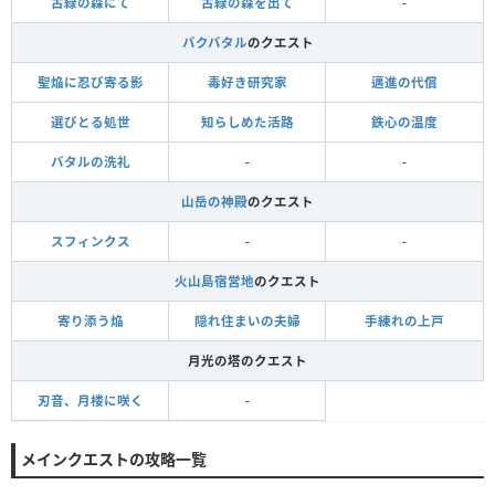
古緑の森にて
古緑の森を出て
-
バクバタル
のクエスト
聖焔に忍び寄る影
毒好き研究家
邁進の代償
選びとる処世
知らしめた活路
鉄心の温度
バタルの洗礼
-
-
山岳の神殿
のクエスト
スフィンクス
-
-
火山島宿営地
のクエスト
寄り添う焔
隠れ住まいの夫婦
手練れの上戸
月光の塔のクエスト
刃音、月楼に咲く
-
メインクエストの攻略一覧