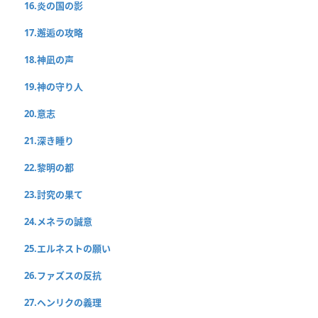
16.炎の国の影
17.邂逅の攻略
18.神凪の声
19.神の守り人
20.意志
21.深き睡り
22.黎明の都
23.討究の果て
24.メネラの誠意
25.エルネストの願い
26.ファズスの反抗
27.ヘンリクの義理