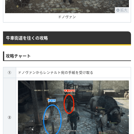
拡大
ドノヴァン
牛車街道を往くの攻略
攻略チャート
①
ドノヴァンからレンナルト宛の手紙を受け取る
②