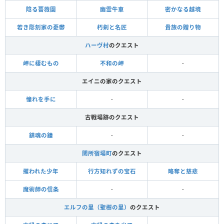
陰る薔薇園
幽霊牛車
密かなる越境
若き彫刻家の憂鬱
朽剣と名匠
貴族の贈り物
ハーヴ村
のクエスト
岬に棲むもの
不和の岬
-
エイニの家のクエスト
憧れを手に
-
-
古戦場跡のクエスト
鎮魂の鐘
-
-
関所宿場町
のクエスト
攫われた少年
行方知れずの宝石
略奪と慈悲
魔術師の信条
-
-
エルフの里（聖樹の里）
のクエスト