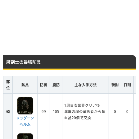
魔剣士の最強防具
部
防具
防御
魔防
主な入手方法
斬耐
打耐
位
1周目表世界クリア後
頭
99
105
湾岸の祠の竜識者から竜
0
0
血晶20個で交換
ドラグーン
ヘルム