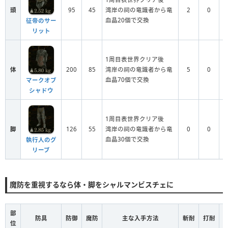
頭
95
45
湾岸の祠の竜識者から竜
2
0
血晶20個で交換
征帝のサー
リット
1周目表世界クリア後
体
200
85
湾岸の祠の竜識者から竜
5
0
血晶70個で交換
マークオブ
シャドウ
1周目表世界クリア後
脚
126
55
湾岸の祠の竜識者から竜
0
0
血晶30個で交換
執行人のグ
リーブ
魔防を重視するなら体・脚をシャルマンビスチェに
部
防具
防御
魔防
主な入手方法
斬耐
打耐
位