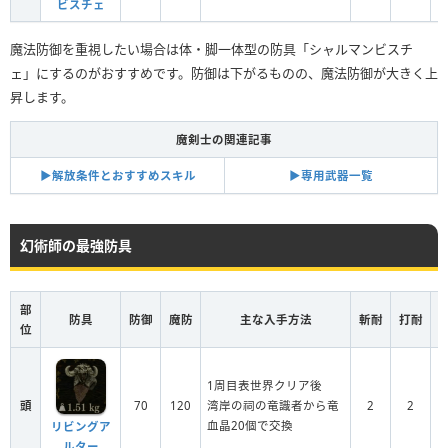
ビスチェ
魔法防御を重視したい場合は体・脚一体型の防具「シャルマンビスチ
ェ」にするのがおすすめです。防御は下がるものの、魔法防御が大きく上
昇します。
魔剣士の関連記事
▶︎解放条件とおすすめスキル
▶︎専用武器一覧
幻術師の最強防具
部
防具
防御
魔防
主な入手方法
斬耐
打耐
位
1周目表世界クリア後
頭
70
120
湾岸の祠の竜識者から竜
2
2
血晶20個で交換
リビングア
ルター