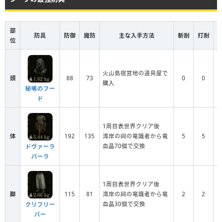
部
防具
防御
魔防
主な入手方法
斬耐
打耐
位
火山島宿営地の道具屋で
頭
88
73
0
0
購入
秘嘴のフー
ド
1周目表世界クリア後
体
192
135
湾岸の祠の竜識者から竜
5
5
血晶70個で交換
ドヴァーラ
パーラ
1周目表世界クリア後
脚
115
81
湾岸の祠の竜識者から竜
2
2
血晶30個で交換
クリフリー
パー