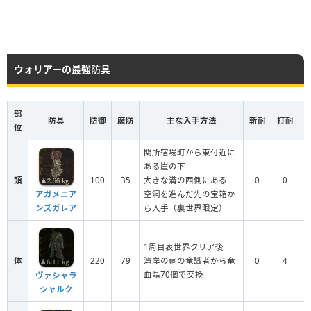
ウォリアーの最強防具
部
防具
防御
魔防
主な入手方法
斬耐
打耐
位
関所宿場町から東付近に
ある崖の下
頭
100
35
大きな溝の西側にある
0
0
空洞を進んだ先の宝箱か
アガメニア
ら入手（裏世界限定）
ンズガレア
1周目表世界クリア後
体
220
79
湾岸の祠の竜識者から竜
0
4
血晶70個で交換
ヴァシャラ
シャルク