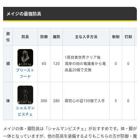
メイジの最強防具
部
防具
防御
魔防
主な入手方法
斬耐
打耐
位
1周目表世界クリア後
頭
65
120
湾岸の祠の竜識者から竜
0
0
血晶20個で交換
プリースト
フード
体
300
280
探究心の証150個で入手
5
0
シャルマン
ビスチェ
メイジの体・脚防具は「シャルマンビスチェ」がおすすめです。体・脚が
一体となっていますが、他の防具を装備するよりもこちらの方が防御・魔