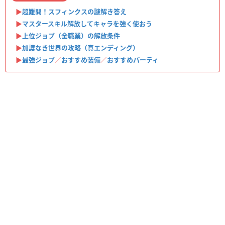
▶︎
超難問！スフィンクスの謎解き答え
▶︎
マスタースキル解放してキャラを強く使おう
▶︎
上位ジョブ（全職業）の解放条件
▶︎
加護なき世界の攻略（真エンディング）
▶︎
最強ジョブ
／
おすすめ装備
／
おすすめパーティ