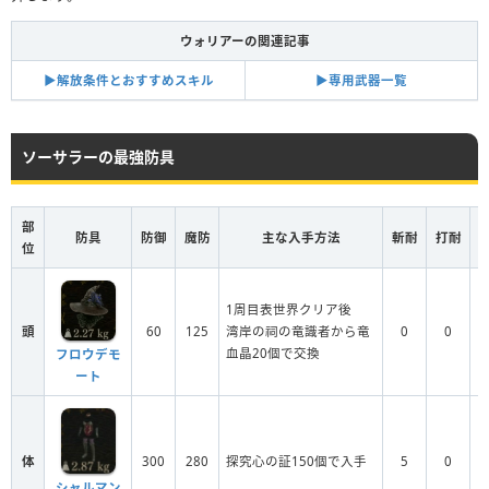
ウォリアーの関連記事
▶︎解放条件とおすすめスキル
▶︎専用武器一覧
ソーサラーの最強防具
部
防具
防御
魔防
主な入手方法
斬耐
打耐
位
1周目表世界クリア後
頭
60
125
湾岸の祠の竜識者から竜
0
0
血晶20個で交換
フロウデモ
ート
体
300
280
探究心の証150個で入手
5
0
シャルマン