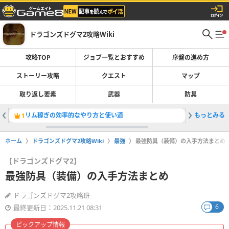
ドラゴンズドグマ2攻略Wiki
攻略TOP
ジョブ一覧とおすすめ
序盤の進め方
ストーリー攻略
クエスト
マップ
取り返し要素
武器
防具
リム稼ぎの効率的なやり方と使い道
もっとみる
陰る薔薇
1
2
ホーム
ドラゴンズドグマ2攻略Wiki
最強
最強防具（装備）の入手方法まとめ
【ドラゴンズドグマ2】
最強防具（装備）の入手方法まとめ
ドラゴンズドグマ2攻略班
6
最終更新日：2025.11.21 08:31
ピックアップ情報