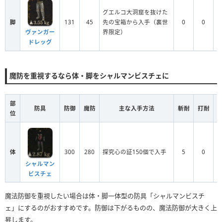
グエルコ大洞窟を抜けた
脚
131
45
先の宝箱から入手（裏世
0
0
界限定）
ヴァンガー
ドレッグ
魔防を重視するなら体・脚をシャルマンビスチェに
部
防具
防御
魔防
主な入手方法
斬耐
打耐
位
体
300
280
探究心の証150個で入手
5
0
シャルマン
ビスチェ
魔法防御を重視したい場合は体・脚一体型の防具「シャルマンビスチ
ェ」にするのがおすすめです。防御は下がるものの、魔法防御が大きく上
昇します。