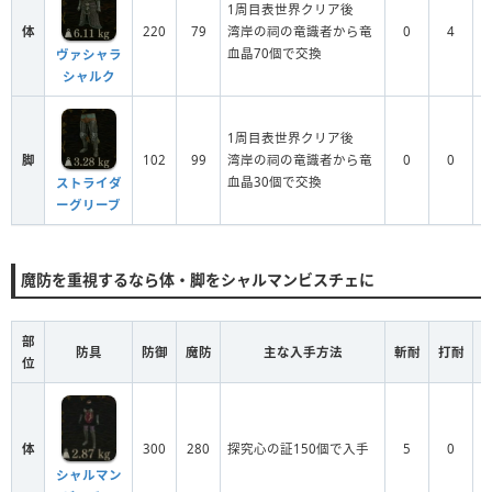
1周目表世界クリア後
体
220
79
湾岸の祠の竜識者から竜
0
4
血晶70個で交換
ヴァシャラ
シャルク
1周目表世界クリア後
脚
102
99
湾岸の祠の竜識者から竜
0
0
血晶30個で交換
ストライダ
ーグリーブ
魔防を重視するなら体・脚をシャルマンビスチェに
部
防具
防御
魔防
主な入手方法
斬耐
打耐
位
体
300
280
探究心の証150個で入手
5
0
シャルマン