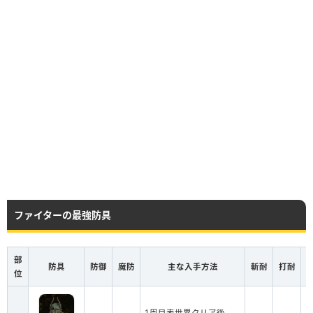
ファイターの最強防具
部
防具
防御
魔防
主な入手方法
斬耐
打耐
位
1周目表世界クリア後