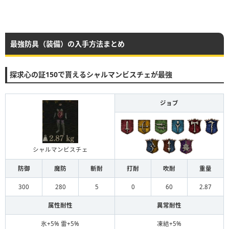
最強防具（装備）の入手方法まとめ
探求心の証150で貰えるシャルマンビスチェが最強
ジョブ
シャルマンビスチェ
防御
魔防
斬耐
打耐
吹耐
重量
300
280
5
0
60
2.87
属性耐性
異常耐性
氷+5% 雷+5%
凍結+5%