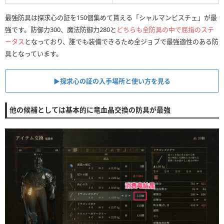
最強防具は探求心の証を150個集めて貰える「シャルマンビスチェ」が最
強です。防御力300、魔法防御力280と
どちらも全防具の中で屈指のステ
ータス
となっており、誰でも装備できるため全ジョブで最強適性のある防
具となっています。
▶︎探求心の証の入手場所と使い方を見る
他の候補としては基本的に竜血晶交換の防具が最強